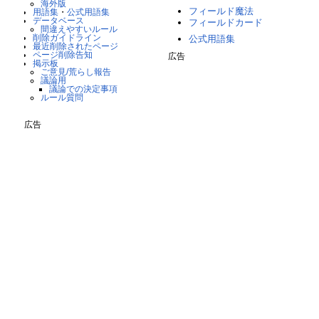
海外版
フィールド魔法
用語集
・
公式用語集
データベース
フィールドカード
間違えやすいルール
削除ガイドライン
公式用語集
最近削除されたページ
ページ削除告知
広告
掲示板
ご意見/荒らし報告
議論用
議論での決定事項
ルール質問
広告