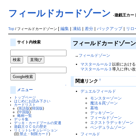
フィールドカードゾーン
-遊戯王カード
[
編集
|
凍結
|
差分
|
バックアップ
|
リロ
Top
/ フィールドカードゾーン
フィールドカードゾーン/Fie
サイト内検索
→
フィールドゾーン
マスタールール２
以前における
マスタールール３
導入に伴い改
†
関連リンク
↑
メニュー
デュエルフィールド
トップページ
モンスターゾーン
はじめにお読み下さい
魔法＆罠ゾーン
カードリスト
墓地
(
英語版
)(
韓国版
)
(
中国版
)
デッキゾーン
略称一覧
フィールドゾーン
デッキ集
エクストラデッキゾーン
デッキ・カードプールの変遷
遊戯王ＯＣＧの歴史
ペンデュラムゾーン
リミットレギュレーション
フィールド
(旧:
禁止・制限カード
)