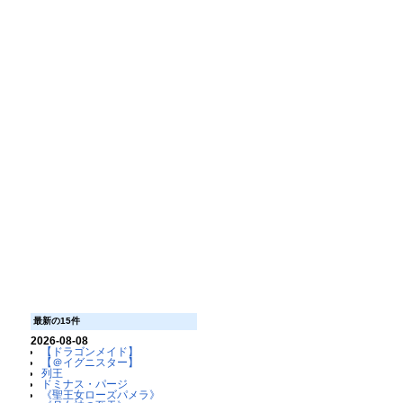
最新の15件
2026-08-08
【ドラゴンメイド】
【＠イグニスター】
列王
ドミナス・パージ
《聖王女ローズパメラ》