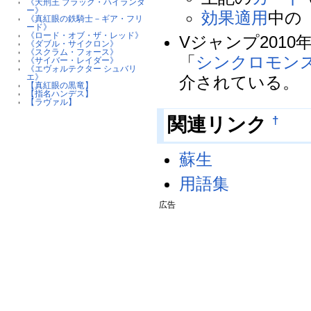
《天刑王 ブラック・ハイランダ
ー》
効果
適用
中の
《真紅眼の鉄騎士－ギア・フリ
ード》
《ロード・オブ・ザ・レッド》
Vジャンプ201
《ダブル・サイクロン》
《スクラム・フォース》
「
シンクロモン
《サイバー・レイダー》
《エヴォルテクター シュバリ
エ》
介されている。
【真紅眼の黒竜】
【指名ハンデス】
【ラヴァル】
関連リンク
†
蘇生
用語集
広告