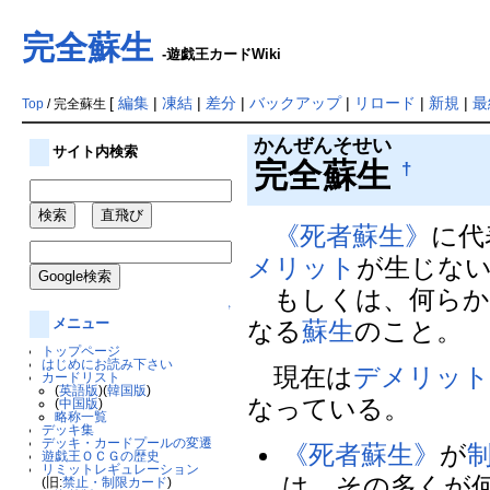
完全蘇生
-遊戯王カードWiki
[
編集
|
凍結
|
差分
|
バックアップ
|
リロード
|
新規
|
最
Top
/ 完全蘇生
かんぜんそせい
サイト内検索
完全蘇生
†
《死者蘇生》
に代
メリット
が生じな
もしくは、何らか
↑
メニュー
なる
蘇生
のこと。
トップページ
はじめにお読み下さい
現在は
デメリッ
カードリスト
(
英語版
)(
韓国版
)
なっている。
(
中国版
)
略称一覧
デッキ集
デッキ・カードプールの変遷
《死者蘇生》
が
遊戯王ＯＣＧの歴史
リミットレギュレーション
は、その多くが
(旧:
禁止・制限カード
)