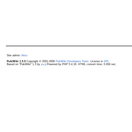
Site admin:
Aitsu
PukiWiki 1.5.0
Copyright © 2001-2006
PukiWiki Developers Team
. License is
GPL
.
Based on "PukiWiki" 1.3 by
yu-ji
.Powered by PHP 5.4.16. HTML convert time: 0.004 sec.