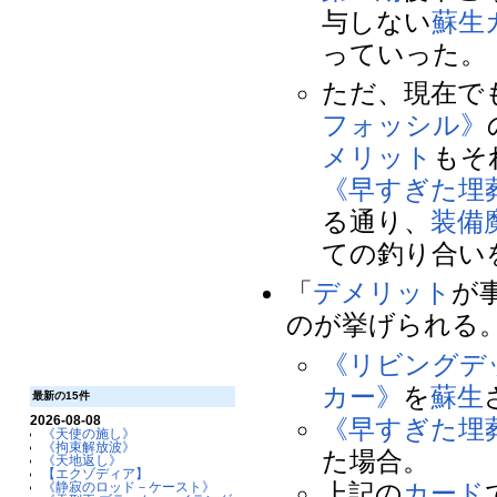
与しない
蘇生
っていった。
ただ、現在で
フォッシル》
メリット
もそ
《早すぎた埋
る通り、
装備
ての釣り合い
「
デメリット
が
のが挙げられる
《リビングデ
カー》
を
蘇生
最新の15件
2026-08-08
《早すぎた埋
《天使の施し》
《拘束解放波》
た場合。
《天地返し》
【エクゾディア】
上記の
カード
《静寂のロッド－ケースト》