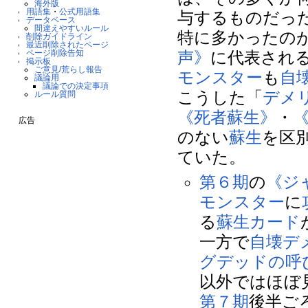
海外版
用語集
・
公式用語集
与するものだっ
データベース
間違えやすいルール
特に多かったの
削除ガイドライン
最近削除されたページ
声》
に代表され
ページ削除告知
掲示板
ご意見/荒らし報告
モンスター
も
自
議論用
議論での決定事項
こうした「
デメ
ルール質問
《死者蘇生》
・
広告
のない
蘇生
を区
ていた。
第６期
の
《ジ
モンスター
に
る
蘇生
カード
一方で
自壊
デ
グデッドの呼
以外ではほぼ
第７期
後半ご