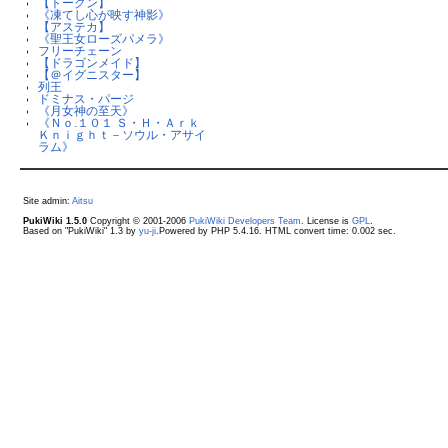
【トークン】
《凍てし心が映す神影》
【アステカ】
《聖王女ローズパメラ》
フリーチェーン
【ドラゴンメイド】
【＠イグニスター】
列王
ドミナス・パージ
《月女神の至天》
《Ｎｏ.１０１ Ｓ・Ｈ・Ａｒｋ
Ｋｎｉｇｈｔ－ソウル・アサイ
ラム》
Site admin:
Aitsu
PukiWiki 1.5.0
Copyright © 2001-2006
PukiWiki Developers Team
. License is
GPL
.
Based on "PukiWiki" 1.3 by
yu-ji
.Powered by PHP 5.4.16. HTML convert time: 0.002 sec.