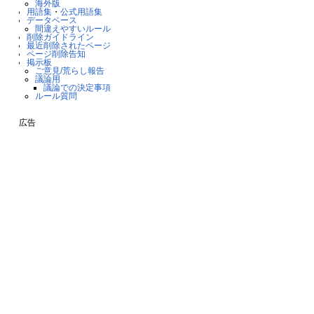
海外版
用語集
・
公式用語集
データベース
間違えやすいルール
削除ガイドライン
最近削除されたページ
ページ削除告知
掲示板
ご意見/荒らし報告
議論用
議論での決定事項
ルール質問
広告