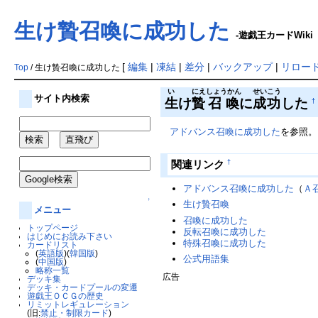
生け贄召喚に成功した
-遊戯王カードWiki
[
編集
|
凍結
|
差分
|
バックアップ
|
リロー
Top
/ 生け贄召喚に成功した
い
にえ
しょうかん
せいこう
サイト内検索
生
け
贄
召喚
に
成功
した
†
アドバンス召喚に成功した
を参照。
関連リンク
†
アドバンス召喚に成功した
（
Ａ
↑
生け贄召喚
メニュー
召喚に成功した
トップページ
反転召喚に成功した
はじめにお読み下さい
特殊召喚に成功した
カードリスト
(
英語版
)(
韓国版
)
公式用語集
(
中国版
)
略称一覧
広告
デッキ集
デッキ・カードプールの変遷
遊戯王ＯＣＧの歴史
リミットレギュレーション
(旧:
禁止・制限カード
)