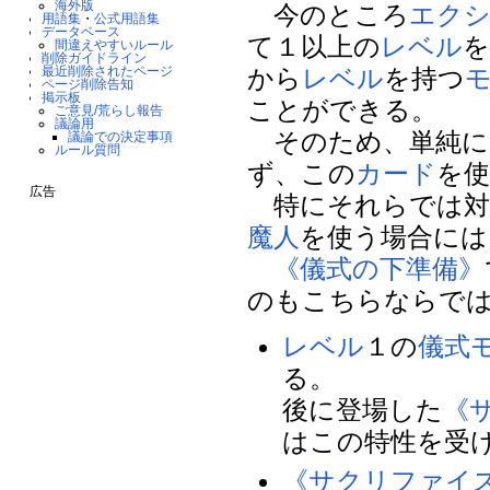
海外版
今のところ
エク
用語集
・
公式用語集
データベース
て１以上の
レベル
を
間違えやすいルール
削除ガイドライン
最近削除されたページ
から
レベル
を持つ
ページ削除告知
掲示板
ことができる。
ご意見/荒らし報告
議論用
そのため、単純に
議論での決定事項
ルール質問
ず、この
カード
を
広告
特にそれらでは対
魔人
を使う場合には
《儀式の下準備》
のもこちらならで
レベル
１の
儀式
る。
後に登場した
《
はこの特性を受
《サクリファイ