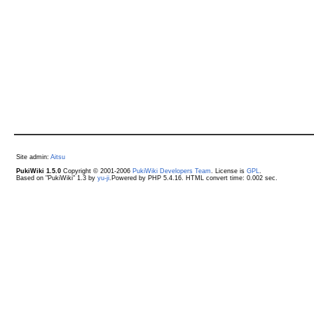
Site admin:
Aitsu
PukiWiki 1.5.0
Copyright © 2001-2006
PukiWiki Developers Team
. License is
GPL
.
Based on "PukiWiki" 1.3 by
yu-ji
.Powered by PHP 5.4.16. HTML convert time: 0.002 sec.