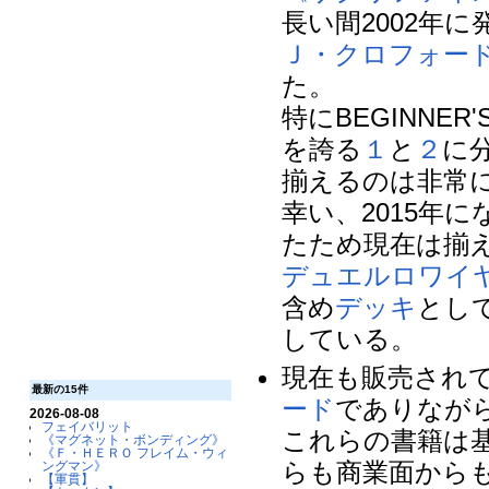
長い間2002年
Ｊ・クロフォー
た。
特にBEGINNE
を誇る
１
と
２
に
揃えるのは非常
幸い、2015年に
たため現在は揃
デュエルロワイヤル
含め
デッキ
とし
している。
現在も販売され
最新の15件
ード
でありなが
2026-08-08
フェイバリット
これらの書籍は
《マグネット・ボンディング》
《Ｆ・ＨＥＲＯ フレイム・ウィ
らも商業面から
ングマン》
【軍貫】