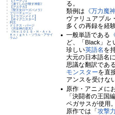
【トークン】
る。
《凍てし心が映す神影》
【アステカ】
類例は
《万力魔
《聖王女ローズパメラ》
フリーチェーン
【ドラゴンメイド】
ヴァリュアブル
【＠イグニスター】
列王
多くの再録を経
ドミナス・パージ
《月女神の至天》
《Ｎｏ.１０１ Ｓ・Ｈ・Ａｒｋ
一般単語である
Ｋｎｉｇｈｔ－ソウル・アサイ
ラム》
ど、「Black
珍しい
英語名
を
大元の日本語名に
思議な翻訳であ
モンスター
を直
アンスを受けな
原作・アニメに
「決闘者の王国編
ペガサスが使用
原作では「
攻撃