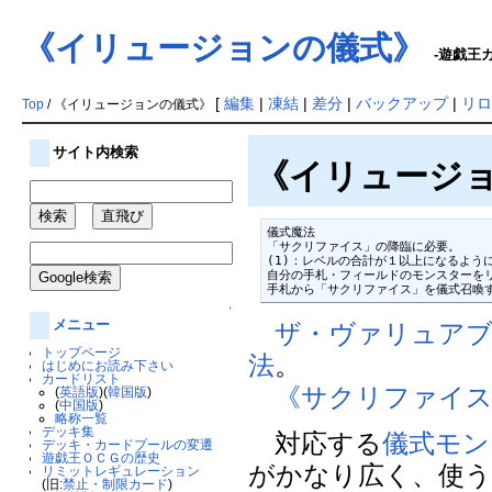
《イリュージョンの儀式》
-遊戯王カ
[
編集
|
凍結
|
差分
|
バックアップ
|
リロ
Top
/ 《イリュージョンの儀式》
サイト内検索
《イリュージ
儀式魔法

「サクリファイス」の降臨に必要。

(1)：レベルの合計が１以上になるように
自分の手札・フィールドのモンスターをリ
手札から「サクリファイス」を儀式召喚
↑
メニュー
ザ・ヴァリュアブ
トップページ
法
。
はじめにお読み下さい
カードリスト
《サクリファイ
(
英語版
)(
韓国版
)
(
中国版
)
略称一覧
デッキ集
対応する
儀式モン
デッキ・カードプールの変遷
遊戯王ＯＣＧの歴史
がかなり広く、使
リミットレギュレーション
(旧:
禁止・制限カード
)