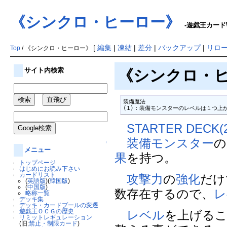
《シンクロ・ヒーロー》
-遊戯王カードW
[
編集
|
凍結
|
差分
|
バックアップ
|
リロ
Top
/ 《シンクロ・ヒーロー》
サイト内検索
《シンクロ・ヒーロ
装備魔法

(1)：装備モンスターのレベルは１つ上
STARTER DECK(2
装備モンスター
の
↑
メニュー
果
を持つ。
トップページ
はじめにお読み下さい
カードリスト
攻撃力
の
強化
だけ
(
英語版
)(
韓国版
)
(
中国版
)
数存在するので、
レ
略称一覧
デッキ集
デッキ・カードプールの変遷
遊戯王ＯＣＧの歴史
レベル
を上げる
リミットレギュレーション
(旧:
禁止・制限カード
)