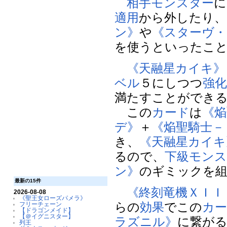
相手
モンスター
に
適用
から外したり、
ン》
や
《スターヴ
を使うといったこ
《天融星カイキ》
ベル
５にしつつ
強
満たすことができ
この
カード
は
《焔
デ》
＋
《焔聖騎士－
き、
《天融星カイキ
るので、
下級モンス
ン》
のギミックを
最新の15件
《終刻竜機ＸＩＩ
2026-08-08
《聖王女ローズパメラ》
らの
効果
でこの
カ
フリーチェーン
【ドラゴンメイド】
【＠イグニスター】
ラズニル》
に繋が
列王