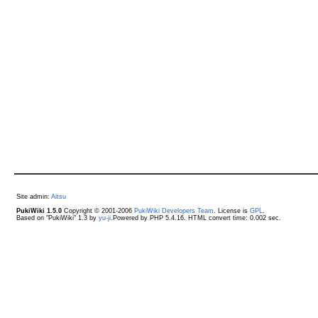
Site admin:
Aitsu
PukiWiki 1.5.0
Copyright © 2001-2006
PukiWiki Developers Team
. License is
GPL
.
Based on "PukiWiki" 1.3 by
yu-ji
.Powered by PHP 5.4.16. HTML convert time: 0.002 sec.