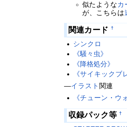
似たような
カ
が、こちらは
†
関連カード
シンクロ
《騒々虫》
《降格処分》
《サイキックブ
―
イラスト
関連
《チューン・ウ
†
収録パック等