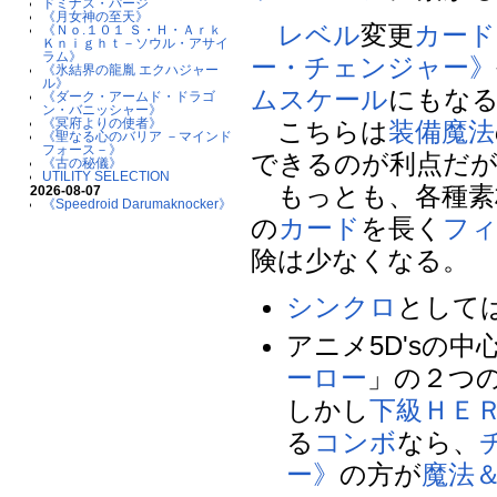
ドミナス・パージ
《月女神の至天》
レベル
変更
カード
《Ｎｏ.１０１ Ｓ・Ｈ・Ａｒｋ
Ｋｎｉｇｈｔ－ソウル・アサイ
ラム》
ー・チェンジャー》
《氷結界の龍胤 エクハジャー
ル》
ムスケール
にもな
《ダーク・アームド・ドラゴ
ン・バニッシャー》
《冥府よりの使者》
こちらは
装備魔法
《聖なる心のバリア －マインド
フォース－》
できるのが利点だ
《古の秘儀》
UTILITY SELECTION
もっとも、各種素
2026-08-07
《Speedroid Darumaknocker》
の
カード
を長く
フ
険は少なくなる。
シンクロ
として
アニメ5D'sの中
ーロー
」の２つ
しかし
下級
ＨＥ
る
コンボ
なら、
ー》
の方が
魔法