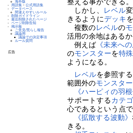
整える事ができる
海外版
用語集
・
公式用語集
しかし、
レベル
データベース
間違えやすいルール
削除ガイドライン
きるように
デッキ
最近削除されたページ
ページ削除告知
複数の
レベル
の
モ
掲示板
ご意見/荒らし報告
議論用
活用の余地はあるか
議論での決定事項
ルール質問
例えば
《未来への
の
モンスター
を
特
広告
ようになる。
レベル
を参照す
範囲外の
モンスター
《ハーピィの羽根
サポートする
カテ
心であるという点で
《拡散する波動》
きる。