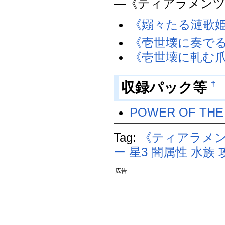
―《ティアラメン
《嫋々たる漣歌
《壱世壊に奏で
《壱世壊に軋む
†
収録パック等
POWER OF THE
Tag:
《ティアラメ
ー
星3
闇属性
水族
広告