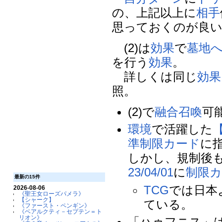
の、上記以上に
相手
思っておくのが良
(2)は
効果
で
墓地
を行う
効果
。
詳しくは同じ
効果
照。
(2)で
融合召喚
可
環境
で活躍した
準制限カード
に
しかし、規制後
23/04/01
に
制限
最新の15件
TCG
では日本
2026-08-06
《聖王女ローズパメラ》
【シャーク】
ている。
《ファースト・ペンギン》
《ベアルクティ－セプテン＝ト
リオン》
「ハゥフニス」