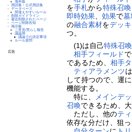
海外版
用語集
・
公式用語集
を
手札
から
特殊召喚
データベース
間違えやすいルール
即時効果
、
効果
で
墓
削除ガイドライン
最近削除されたページ
の
融合素材
を
デッキ
ページ削除告知
掲示板
ご意見/荒らし報告
つ。
議論用
議論での決定事項
ルール質問
(1)は自己
特殊召
広告
相手
フィールド
で
であるため、
相手
タ
ティアラメンツ
して持つので、運
機能する。
特に、
メインデ
召喚
できるため、大
ただし、他の
テ
依存な分だけ、狙っ
自分
ターン
に
トリ