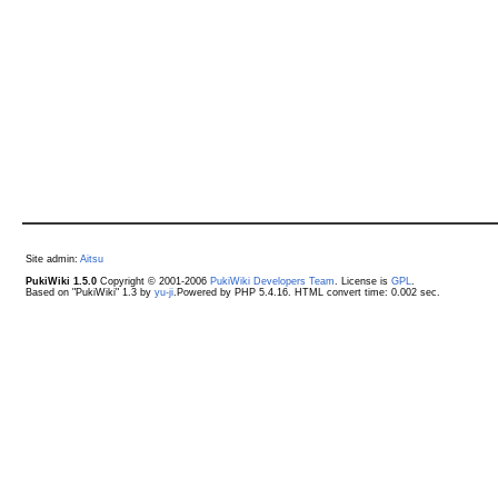
Site admin:
Aitsu
PukiWiki 1.5.0
Copyright © 2001-2006
PukiWiki Developers Team
. License is
GPL
.
Based on "PukiWiki" 1.3 by
yu-ji
.Powered by PHP 5.4.16. HTML convert time: 0.002 sec.