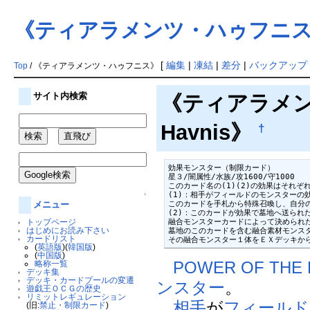
《ティアラメンツ・ハゥフニ
[
編集
|
凍結
|
差分
|
バックアップ
Top
/ 《ティアラメンツ・ハゥフニス》
サイト内検索
《ティアラメンツ
Havnis》
†
効果モンスター（制限カード）

星３/闇属性/水族/攻1600/守1000

このカード名の(1)(2)の効果はそれぞ
(1)：相手がフィールドのモンスターの
↑
このカードを手札から特殊召喚し、自分の
メニュー
(2)：このカードが効果で墓地へ送られた
融合モンスターカードによって決められた
トップページ
はじめにお読み下さい
墓地のこのカードを含む融合素材モンス
カードリスト
その融合モンスター１体をＥＸデッキか
(
英語版
)(
韓国版
)
(
中国版
)
POWER OF THE
略称一覧
デッキ集
デッキ・カードプールの変遷
ンスター
。
遊戯王ＯＣＧの歴史
リミットレギュレーション
相手
が
フィールド
(旧:
禁止・制限カード
)