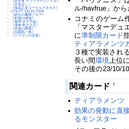
《赤き竜 ケッツァーコアトル》
《出目出し》
ル/havfrue」か
《海晶乙女コーラルアネモネ》
UTILITY SELECTION
《絶火の魔神ゾロア》
コナミのゲーム
《剣鬼の神域》
《鬼神 水子守命》
「マスターデュ
《鬼神 朱沙之王》
《依鬼の呪咆》
《白闘気一角》
に
準制限カード
《ドラゴンの宝珠》
ティアラメンツ
３種で実装され
長い間
環境
上位
その後の23/10/1
†
関連カード
ティアラメンツ
効果の発動に直
るモンスター