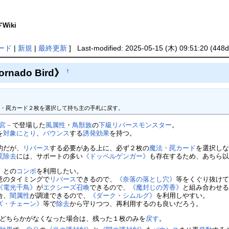
Wiki
ード
|
新規
|
最終更新
] Last-modified: 2025-05-15 (木) 09:51:20 (448d
nado Bird》
†
法・罠カード２枚を選択して持ち主の手札に戻す。
の迷宮－
で登場した
風属性
・
鳥獣族
の
下級
リバースモンスター
。
を
対象にとり
、
バウンス
する
誘発効果
を持つ。
的だが、
リバース
する必要がある上に、必ず２枚の
魔法・罠カード
を選択し
罠除去
には、サポートの多い
《ドッペルゲンガー》
も存在するため、あちら
》
との
コンボ
を利用したい。
意のタイミングで
リバース
できるので、
《奈落の落とし穴》
等をくぐり抜け
《電光千鳥》
が
エクシーズ召喚
できるので、
《魔封じの芳香》
と組み合わせ
合、
闇属性
が調達できるので、
《ダーク・シムルグ》
を利用しやすい。
ズ・チェーン》
等で
除去
から守りつつ、再利用するのも良いだろう。
どちらかがなくなった場合は、残った１枚のみを
戻す
。