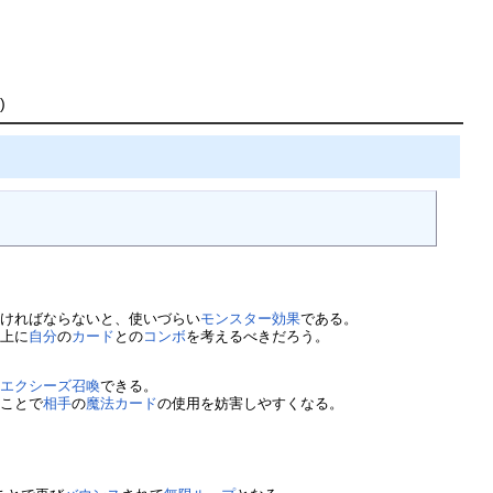
)
なければならないと、使いづらい
モンスター効果
である。
以上に
自分
の
カード
との
コンボ
を考えるべきだろう。
て
エクシーズ召喚
できる。
ることで
相手
の
魔法カード
の使用を妨害しやすくなる。