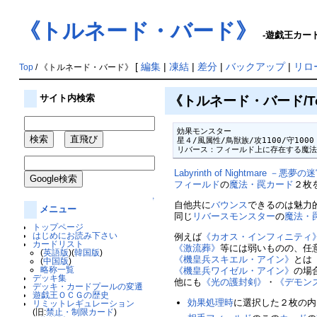
《トルネード・バード》
-遊戯王カード
[
編集
|
凍結
|
差分
|
バックアップ
|
リロ
Top
/ 《トルネード・バード》
《トルネード・バード/Tor
サイト内検索
効果モンスター

星４/風属性/鳥獣族/攻1100/守1000

リバース：フィールド上に存在する魔
Labyrinth of Nightmare －悪夢
フィールド
の
魔法・罠カード
２枚
↑
自他共に
バウンス
できるのは魅力
メニュー
同じ
リバースモンスター
の
魔法・
トップページ
はじめにお読み下さい
例えば
《カオス・インフィニティ
カードリスト
《激流葬》
等には弱いものの、任
(
英語版
)(
韓国版
)
《機皇兵スキエル・アイン》
とは
(
中国版
)
略称一覧
《機皇兵ワイゼル・アイン》
の場
デッキ集
他にも
《光の護封剣》
・
《デモン
デッキ・カードプールの変遷
遊戯王ＯＣＧの歴史
効果処理時
に選択した２枚の内
リミットレギュレーション
(旧:
禁止・制限カード
)