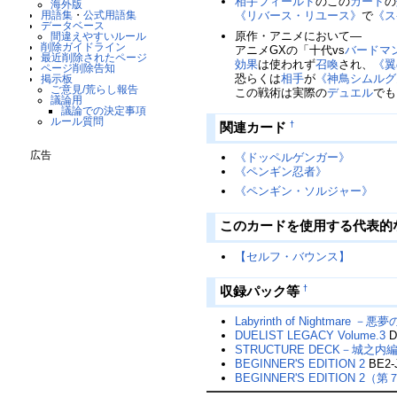
相手
フィールド
のこの
カード
の
海外版
用語集
・
公式用語集
《リバース・リユース》
で
《ス
データベース
原作・アニメにおいて―
間違えやすいルール
削除ガイドライン
アニメGXの「十代vs
バードマ
最近削除されたページ
効果
は使われず
召喚
され、
《翼
ページ削除告知
恐らくは
相手
が
《神鳥シムルグ
掲示板
ご意見/荒らし報告
この戦術は実際の
デュエル
でも
議論用
議論での決定事項
ルール質問
†
関連カード
広告
《ドッペルゲンガー》
《ペンギン忍者》
《ペンギン・ソルジャー》
このカードを使用する代表
【セルフ・バウンス】
†
収録パック等
Labyrinth of Nightmare －
DUELIST LEGACY Volume.3
D
STRUCTURE DECK－城之内編－
BEGINNER'S EDITION 2
BE2-
BEGINNER'S EDITION 2（