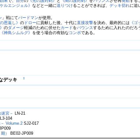
効果
で、
自分
の
《光の護封剣》
と
《闇の護封剣》
を
バウンス
させ再
発動
する
ケルエンジェル》
などと一緒に
送りつけ
ることができれば、
デッキ切れ
に追
ン
」戦にて
バードマン
が使用。
の恩返し》
の
ドロー
に貢献した後、十代に
直接攻撃
を決め、最終的には
《ゴ
》
の
ダメージ
軽減のために伏せた
カード
を
バウンス
するために入れたのだろ
《神鳥シムルグ》
を使う場合の有効な
コンボ
である。
†
的なデッキ
悪夢の迷宮－
LN-21
L3-104
 Volume.2
SJ2-017
JP009
第７期）
BE02-JP009