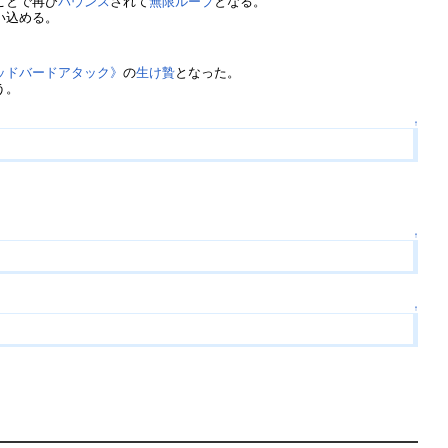
ことで再び
バウンス
されて
無限ループ
となる。
い込める。
ッドバードアタック》
の
生け贄
となった。
う。
↑
↑
↑