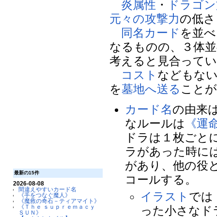
炎属性
・
ドラゴン
元々の攻撃力
の低さ
同名カード
を並べ
なるものの、３体並
考えると見合って
コスト
などもな
を
墓地へ送る
こと
カード名
の由来
なルールは
《運
ドラは１枚ごと
ラがあった時に
があり、他の役
最新の15件
コールする。
2026-08-08
間違えやすいカード名
イラスト
では
《手をつなぐ魔人》
《魔救の奇石－ティアマイト》
《Ｔｈｅ ｓｕｐｒｅｍａｃｙ
った小さなド
ＳＵＮ》