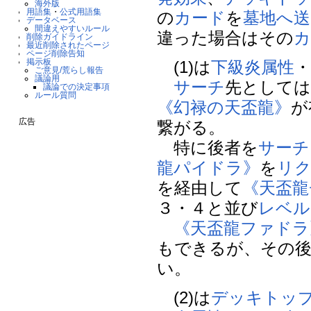
海外版
用語集
・
公式用語集
の
カード
を
墓地へ送
データベース
間違えやすいルール
違った場合はその
カ
削除ガイドライン
最近削除されたページ
ページ削除告知
掲示板
(1)は
下級
炎属性
ご意見/荒らし報告
議論用
サーチ
先としては
議論での決定事項
ルール質問
《幻禄の天盃龍》
が
広告
繋がる。
特に後者を
サーチ
龍パイドラ》
を
リ
を経由して
《天盃龍
３・４と並び
レベル
《天盃龍ファドラ
もできるが、その
い。
(2)は
デッキトッ