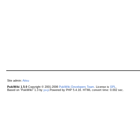
Site admin:
Aitsu
PukiWiki 1.5.0
Copyright © 2001-2006
PukiWiki Developers Team
. License is
GPL
.
Based on "PukiWiki" 1.3 by
yu-ji
.Powered by PHP 5.4.16. HTML convert time: 0.002 sec.