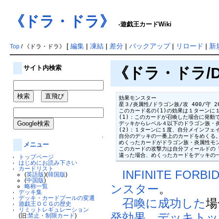
《ドラ・ドラ》
-遊戯王カードWiki
[
編集
|
凍結
|
差分
|
バックアップ
|
リロード
|
新
Top
/ 《ドラ・ドラ》
サイト内検索
《ドラ・ドラ/Do
効果モンスター

星３/炎属性/ドラゴン族/攻 400/守 20
このカード名の(1)の効果は１ターンに１
(1)：このカードが召喚した場合に発動で
デッキからレベル４以下のドラゴン族・炎
(2)：１ターンに１度、自分メインフェイ
自分のデッキの一番上のカードをめくる。
↑
めくったカードがドラゴン族・炎属性モン
メニュー
このカードの攻撃力は自分フィールドの「
違った場合、めくったカードをデッキの
トップページ
はじめにお読み下さい
カードリスト
INFINITE FORBI
(
英語版
)(
韓国版
)
(
中国版
)
ンスター
。
略称一覧
デッキ集
デッキ・カードプールの変遷
召喚に成功した
場
遊戯王ＯＣＧの歴史
リミットレギュレーション
発効果
、
デッキトッ
(旧:
禁止・制限カード
)