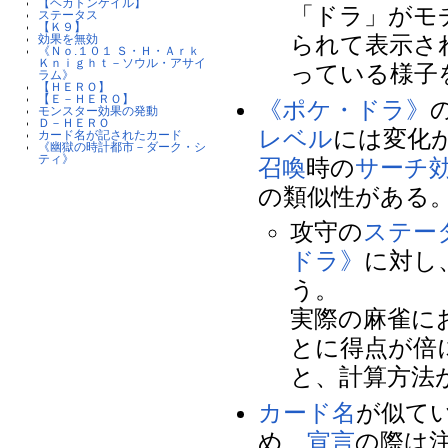
【ヘカトンケイル】
「ドラ」がモ
ステータス
【Ｋ９】
られて表示さ
効果を無効
《Ｎｏ.１０１ Ｓ・Ｈ・Ａｒｋ
Ｋｎｉｇｈｔ－ソウル・アサイ
っている様子
ラム》
【ＨＥＲＯ】
【Ｅ－ＨＥＲＯ】
《ポケ・ドラ》
モンスター効果の発動
Ｄ－ＨＥＲＯ
レベル
には変化
カード名が記されたカード
《幽獄の時計都市－ダーク・シ
ティ》
召喚
時の
サーチ
の類似性がある
攻守の
ステー
ドラ》
に対し
う。
実際の麻雀に
とに得点が倍
と、計算方法
カード名
が似て
め、
宣言
の際は