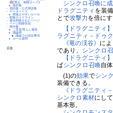
シンクロ召喚に成
(旧:
禁止・制限カード
)
海外版
用語集
・
公式用語集
ドラグニティ
を装
データベース
間違えやすいルール
とで
攻撃力
を倍にす
削除ガイドライン
最近削除されたページ
ページ削除告知
掲示板
【ドラグニティ
ご意見/荒らし報告
議論用
ラグニティ－ドゥ
議論での決定事項
ルール質問
《竜の渓谷》
によ
広告
であり、
シンクロ
【ドラグニティ
ば
シンクロ召喚
自
(1)の
効果
で
シン
装備できる。
《ドラグニティ
シンクロ素材
にし
基本形。
シンクロモンス