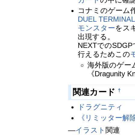
コナミのゲーム
DUEL TERMINA
モンスター
をス
出現する。
NEXTでのSDG
行えるためこの
海外版のゲー
《Dragunity
†
関連カード
ドラグニティ
《リミッター解
―
イラスト
関連