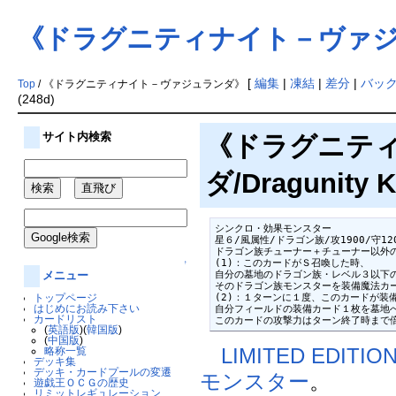
《ドラグニティナイト－ヴァ
[
編集
|
凍結
|
差分
|
バッ
Top
/ 《ドラグニティナイト－ヴァジュランダ》
(248d)
サイト内検索
《ドラグニテ
ダ/Dragunity K
シンクロ・効果モンスター

星６/風属性/ドラゴン族/攻1900/守120
ドラゴン族チューナー＋チューナー以外の
(1)：このカードがＳ召喚した時、

↑
自分の墓地のドラゴン族・レベル３以下の
メニュー
そのドラゴン族モンスターを装備魔法カー
(2)：１ターンに１度、このカードが装備
トップページ
はじめにお読み下さい
自分フィールドの装備カード１枚を墓地へ
カードリスト
このカードの攻撃力はターン終了時まで
(
英語版
)(
韓国版
)
(
中国版
)
LIMITED EDITION
略称一覧
デッキ集
デッキ・カードプールの変遷
モンスター
。
遊戯王ＯＣＧの歴史
リミットレギュレーション