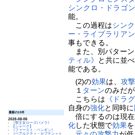
シンクロ・ドラゴ
能。
この過程は
シンク
ー・ライブラリア
事もできる。
また、別パターン
ティル》
と共に並
能である。
(2)の
効果
は、
攻
１
ターン
のみだが
こちらは
《ドラ
自身の
強化
と同時に
最新の15件
倍にするのは現在
2026-08-06
《聖王女ローズパメラ》
化
した状態で
効果
を
【シャーク】
《ファースト・ペンギン》
元々の攻撃力
が低
《ベアルクティ－セプテン＝ト