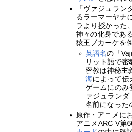
「ヴァジュランダ(
るラーマーヤナ
ラより授かった
神々の化身であ
猿王ブカーケを
英語名
の「Va
リット語で密
密教は神秘主
海
によって伝
ゲームにのみ
ァジュランダ
名前になった
原作・アニメに
アニメARC-V
カード
の中に確