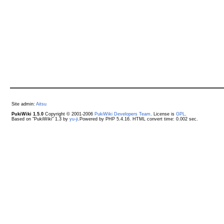
Site admin:
Aitsu
PukiWiki 1.5.0
Copyright © 2001-2006
PukiWiki Developers Team
. License is
GPL
.
Based on "PukiWiki" 1.3 by
yu-ji
.Powered by PHP 5.4.16. HTML convert time: 0.002 sec.