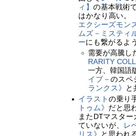
ィ】
の基本戦術
はかなり高い。
エクシーズモン
ムズ－ミスティ
ー
にも繋がるよ
需要が高騰し
RARITY COL
一方、韓国語
イブ－
のスペ
ランクス》
と
イラスト
の乗り
トゥム》
だと思
またDTマスタ
ていないが、
レ
リス》
と思われ