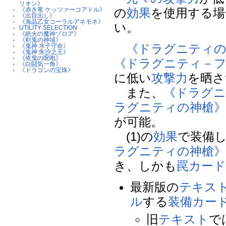
リオン》
の
効果
を使用する場
《赤き竜 ケッツァーコアトル》
《出目出し》
《海晶乙女コーラルアネモネ》
い。
UTILITY SELECTION
《絶火の魔神ゾロア》
《剣鬼の神域》
《ドラグニティの
《鬼神 水子守命》
《鬼神 朱沙之王》
《依鬼の呪咆》
《ドラグニティ－
《白闘気一角》
《ドラゴンの宝珠》
に低い
攻撃力
を晒さ
また、
《ドラグ
ラグニティの神槍
が可能。
(1)の
効果
で装備
ラグニティの神槍
き、しかも
罠カー
最新版の
テキス
ル
する
装備カー
旧
テキスト
で