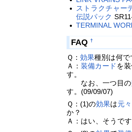
ストラクチャー
伝説パック
SR11
TERMINAL WOR
†
FAQ
Ｑ：
効果
種別は何で
Ａ：
装備カード
を装
す。
なお、一つ目の
す。(09/09/07)
Ｑ：(1)の
効果
は
元々
か？
Ａ：はい、そうです。(0