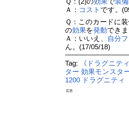
Ｑ：(2)の
効果
で
装備
Ａ：
コスト
です。(09/
Ｑ：このカードに装
の
効果
を
発動
できま
Ａ：いいえ、
自分
フ
ん。(17/05/18)
Tag:
《ドラグニテ
ター
効果モンスタ
1200
ドラグニティ
広告