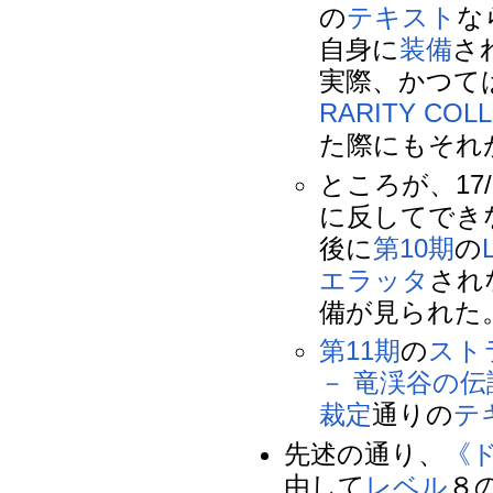
の
テキスト
な
自身に
装備
さ
実際、かつて
RARITY COL
た際にもそれ
ところが、17
に反してでき
後に
第10期
の
エラッタ
され
備が見られた
第11期
の
スト
－ 竜渓谷の
裁定
通りの
テ
先述の通り、
《
由して
レベル
８