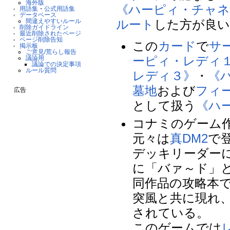
海外版
《ハーピィ・チャネ
用語集
・
公式用語集
データベース
ルート
した方が良
間違えやすいルール
削除ガイドライン
最近削除されたページ
ページ削除告知
この
カード
で
サ
掲示板
ご意見/荒らし報告
ーピィ・レディ
議論用
議論での決定事項
ルール質問
レディ３》
・
《
墓地
および
フィ
広告
として扱う
《ハ
コナミのゲーム
元々は
真DM2
で
デッキリーダー
に「バァ～ド」
同作品の攻略本
突風と共に現れ
されている。
このゲームでは