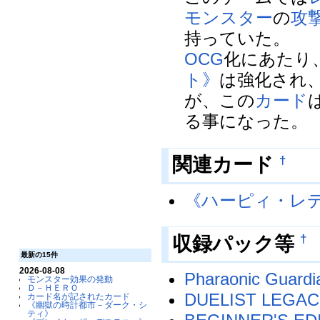
モンスター
の
攻
持っていた。
OCG
化にあたり
ト》
は強化され
が、この
カード
る事になった。
†
関連カード
《ハーピィ・レ
†
収録パック等
最新の15件
2026-08-08
Pharaonic Gu
モンスター効果の発動
Ｄ－ＨＥＲＯ
DUELIST LEGACY
カード名が記されたカード
《幽獄の時計都市－ダーク・シ
ティ》