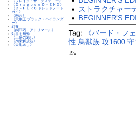
BEGINNER'S EDI
《ブレイク・ザ・デステニー》
《Ｄｒａｇｏｏｎ Ｄ－ＥＮＤ》
ストラクチャー
《Ｄ－ＨＥＲＯ ドレッドノート
ガイ》
《融合》
BEGINNER'S E
《天刑王 ブラック・ハイランダ
ー》
幻奏
《糾罪巧－アトリマール》
Tag:
《バード・フ
効果を無効
《天使の施し》
性
鳥獣族
攻1600
守
《拘束解放波》
《天地返し》
広告