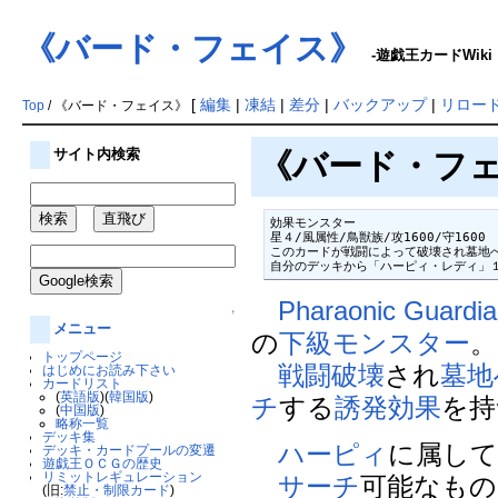
《バード・フェイス》
-遊戯王カードWiki
[
編集
|
凍結
|
差分
|
バックアップ
|
リロー
Top
/ 《バード・フェイス》
サイト内検索
《バード・フェイ
効果モンスター

星４/風属性/鳥獣族/攻1600/守1600

このカードが戦闘によって破壊され墓地へ
自分のデッキから「ハーピィ・レディ」
Pharaonic Gua
↑
メニュー
の
下級モンスター
。
トップページ
戦闘破壊
され
墓地
はじめにお読み下さい
カードリスト
(
英語版
)(
韓国版
)
チ
する
誘発効果
を持
(
中国版
)
略称一覧
デッキ集
ハーピィ
に属し
デッキ・カードプールの変遷
遊戯王ＯＣＧの歴史
リミットレギュレーション
サーチ
可能なも
(旧:
禁止・制限カード
)