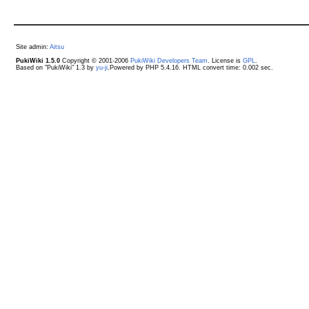
Site admin:
Aitsu
PukiWiki 1.5.0
Copyright © 2001-2006
PukiWiki Developers Team
. License is
GPL
.
Based on "PukiWiki" 1.3 by
yu-ji
.Powered by PHP 5.4.16. HTML convert time: 0.002 sec.