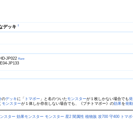
†
なデッキ
HD-JP022
Rare
E04-JP133
分
の
デッキ
に「
トマボー
」と名のついた
モンスター
が１枚しかない場合でも
発
く
モンスター
が１体しか存在しない場合でも、《プチトマボー》の
効果
を
発
モンスター
効果モンスター
モンスター
星2
闇属性
植物族
攻700
守400
トマボ