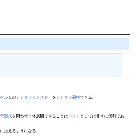
レベル
５の
シンクロモンスター
を
シンクロ召喚
できる。
表示形式
を問わず２体展開できることは
コスト
としては非常に便利であ
軽に扱えるようになる。