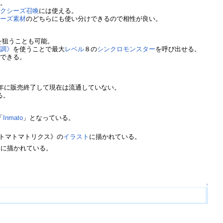
い。
エクシーズ召喚
には使える。
シーズ素材
のどちらにも使い分けできるので相性が良い。
を狙うことも可能。
同調》
を使うことで最大
レベル
８の
シンクロモンスター
を呼び出せる。
もできる。
7年に販売終了して現在は流通していない。
る。
「
Inmato
」となっている。
トマトマトリクス》の
イラスト
に描かれている。
ト
に描かれている。
↑