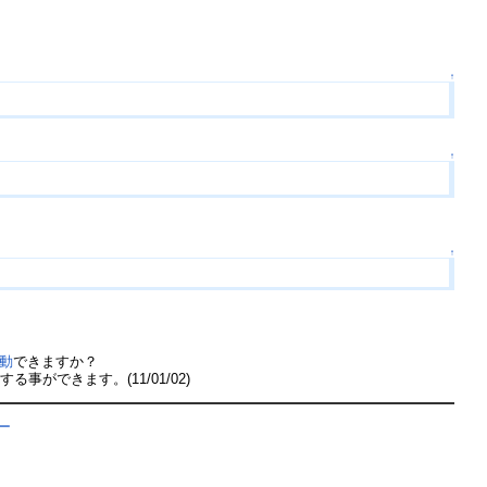
↑
↑
↑
動
できますか？
動
する事ができます。(11/01/02)
ー