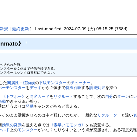
新規
|
最終更新
] Last-modified: 2024-07-09 (火) 08:15:25 (758d)
Inmato》
†
へ送られた時、

ンスターを２体まで特殊召喚できる。

ンスターはシンクロ素材にできない。 
した
闇属性
・
植物族
の
下級モンスター
の
チューナー
。
ボー
モンスター
を
デッキ
から２体まで
特殊召喚
する
誘発効果
を持つ。
、
《トマボー》
と
同名カード
を
リクルート
することで、次の
自分
の
ターン
に
発動
できる状況が整う。
通に狙うよりは
発動
チャンスがあると言える。
をそのまま活躍させるのは中々難しいのだが、一般的な
リクルーター
と違い
回
効果の発動
を狙える点では
《素早いモモンガ》
をも凌駕する。
ールド
上の
モンスター
がいなくなりやすいという点が克服され、ある程度気