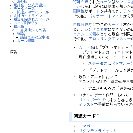
特殊召喚
された
ターン
は
シンクロ
海外版
用語集
・
公式用語集
しかしそれ以外には制限が無いた
データベース
闇属性
サポートを共有でき、
ラン
間違えやすいルール
その他、
《キラー・トマト》
から
削除ガイドライン
最近削除されたページ
ページ削除告知
自爆特攻
などでこの
カード
１枚か
掲示板
また、
シンクロ素材
にできないの
ご意見/荒らし報告
議論用
エクシーズ素材
とする場合は制限
議論での決定事項
その他、
アロマ
リンクモンスター
ルール質問
カード名
は「プチトマト」＋「
「プチトマト」は「ミニトマト
広告
現在流通している「ミニトマト
ステータス
は
《トマボー
「プチトマト」が日本以
原作・アニメにおいて―
アニメZEXALの「遊馬vs矢
アニメARC-Vの「遊矢
コナミのゲーム作品において―
《トマボー》
の元ネタと思しき
イラスト
で手前に写っているの
†
関連カード
トマボー
《ダンディライオン》