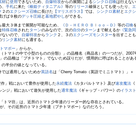
素材
に
使用
できないため、
自爆特攻
からの展開による
シンクロ召喚
は行えな
め、
手札
に来た
《椿姫ティタニアル》
等の
リリース
確保としても使ったり、
ク
２の
エクシーズ召喚
に長けた
【マリスボラス】
では、
シンクロ素材
と
エク
繋げば９枚の
デッキ圧縮
と
墓地肥やし
ができる。
ら最大３体まで展開が可能なため、
《Ｄ－ＨＥＲＯ Ｂｌｏｏ－Ｄ》
等の
召喚
は
特殊召喚
された
ターン
のみなので、次の
自分
の
ターン
まで耐えるか
《緊急
がないので、
自爆特攻
から
ランク
２、３の
エクシーズモンスター
を出すこと
の
リンク素材
にも適する。
トマボー
」からか。
（トマトの中で小型のものの分類）」の品種名（商品名）の一つだが、200
」の品種は「プチトマト」でないため誤りだが、慣用的に呼ばれることがあ
》
の半分の値となっている。
外では通用しないためか
英語名
は「Cherry Tomato（英語でミニトマト）」＋
最豊作」戦において豊作が使用した
永続魔法
《カタパルトマト》及び
速攻魔法
《
vsシンジ」戦において遊矢が使用した
通常魔法
《ギャップ・パワー》の
イラス
「トマ坊」は、近所のトマト少年達のリーダー的な存在とされている。
が、その近所のトマト少年達（プチトマボー）なのだろう。