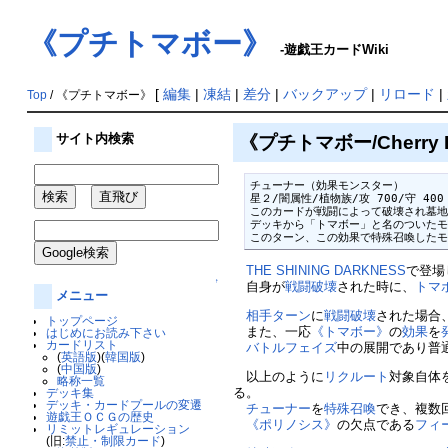
《プチトマボー》
-遊戯王カードWiki
[
編集
|
凍結
|
差分
|
バックアップ
|
リロード
|
Top
/ 《プチトマボー》
《プチトマボー/Cherry 
サイト内検索
チューナー（効果モンスター）

星２/闇属性/植物族/攻 700/守 400

このカードが戦闘によって破壊され墓地
デッキから「トマボー」と名のついたモ
このターン、この効果で特殊召喚したモ
THE SHINING DARKNESS
で登場
↑
自身が
戦闘破壊
された時に、
トマ
メニュー
相手
ターン
に
戦闘破壊
された場合
トップページ
また、一応
《トマボー》
の
効果
を
はじめにお読み下さい
カードリスト
バトルフェイズ
中の展開であり普
(
英語版
)(
韓国版
)
(
中国版
)
以上のように
リクルート
対象自体
略称一覧
る。
デッキ集
デッキ・カードプールの変遷
チューナー
を
特殊召喚
でき、複数
遊戯王ＯＣＧの歴史
《ポリノシス》
の欠点である
フィ
リミットレギュレーション
(旧:
禁止・制限カード
)