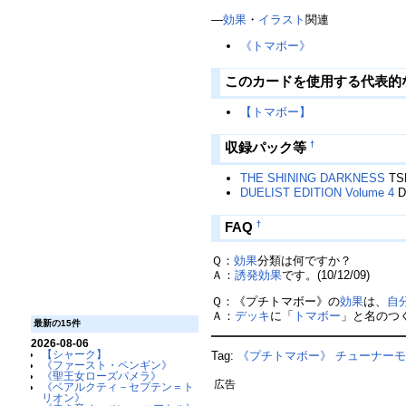
―
効果
・
イラスト
関連
《トマボー》
このカードを使用する代表的
【トマボー】
†
収録パック等
THE SHINING DARKNESS
TS
DUELIST EDITION Volume 4
D
†
FAQ
Ｑ：
効果
分類は何ですか？
Ａ：
誘発効果
です。(10/12/09)
Ｑ：《プチトマボー》の
効果
は、
自
Ａ：
デッキ
に「
トマボー
」と名のつ
最新の15件
2026-08-06
【シャーク】
Tag:
《プチトマボー》
チューナー
《ファースト・ペンギン》
《聖王女ローズパメラ》
広告
《ベアルクティ－セプテン＝ト
リオン》