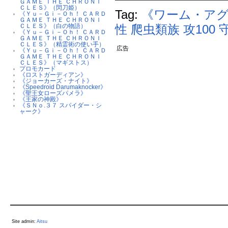
ＧＡＭＥ ＴＨＥ ＣＨＲＯＮＩ
ＣＬＥＳ》（閃刀姫）
Tag:
《ワーム・ア
《Ｙｕ－Ｇｉ－Ｏｈ！ ＣＡＲＤ
ＧＡＭＥ ＴＨＥ ＣＨＲＯＮＩ
性
爬虫類族
攻100
守
ＣＬＥＳ》（白の物語）
《Ｙｕ－Ｇｉ－Ｏｈ！ ＣＡＲＤ
ＧＡＭＥ ＴＨＥ ＣＨＲＯＮＩ
ＣＬＥＳ》（精霊術の使い手）
広告
《Ｙｕ－Ｇｉ－Ｏｈ！ ＣＡＲＤ
ＧＡＭＥ ＴＨＥ ＣＨＲＯＮＩ
ＣＬＥＳ》（マギストス）
プロモカード
《ロストガーディアン》
《ジョーカーズ・ナイト》
《Speedroid Darumaknocker》
《聖王女ローズパメラ》
《王家の神殿》
《ＳＮｏ.３７ スパイダー・シ
ャーク》
Site admin:
Aitsu