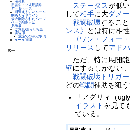
海外版
ステータス
が低
用語集
・
公式用語集
データベース
して
相手
に大
ダメー
間違えやすいルール
削除ガイドライン
最近削除されたページ
戦闘破壊
すること
ページ削除告知
掲示板
ンス》
とは特に相性
ご意見/荒らし報告
議論用
議論での決定事項
《ワン・フォー・
ルール質問
リリース
して
アド
広告
ただ、特に展開能
壁
にするしかない
戦闘破壊
トリガー
どの
戦闘
補助を狙う
「アグリィ（ug
イラスト
を見て
ている。
†