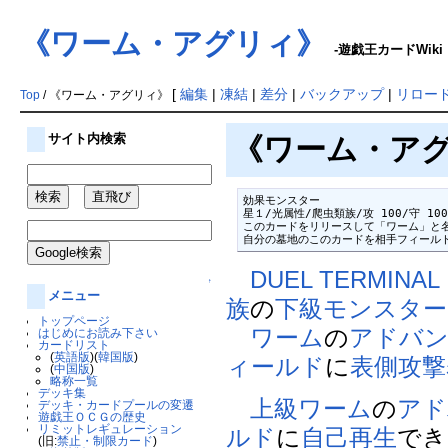
《ワーム・アグリィ》
-遊戯王カードWiki
[
編集
|
凍結
|
差分
|
バックアップ
|
リロー
Top
/ 《ワーム・アグリィ》
サイト内検索
《ワーム・アグリ
効果モンスター

星１/光属性/爬虫類族/攻 100/守 100

このカードをリリースして「ワーム」と名
自分の墓地のこのカードを相手フィール
DUEL TERMIN
↑
メニュー
族
の
下級モンスター
トップページ
ワーム
の
アドバン
はじめにお読み下さい
カードリスト
(
英語版
)(
韓国版
)
ィールド
に
表側攻撃
(
中国版
)
略称一覧
デッキ集
上級
ワーム
の
アド
デッキ・カードプールの変遷
遊戯王ＯＣＧの歴史
リミットレギュレーション
ルド
に
自己再生
でき
(旧:
禁止・制限カード
)