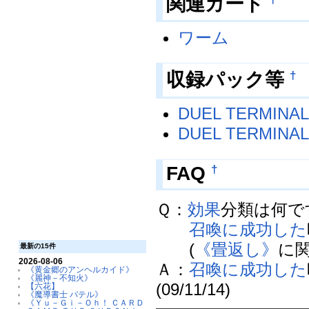
関連カード
ワーム
†
収録パック等
DUEL TERMI
DUEL TERMI
†
FAQ
Ｑ：
効果
分類は何で
召喚に成功した
(
《畳返し》
に関
最新の15件
2026-08-06
Ａ：
召喚に成功した
《黄金郷のアンヘルカイド》
《麗神－不知火》
(09/11/14)
【六花】
《魔導書士 バテル》
《Ｙｕ－Ｇｉ－Ｏｈ！ ＣＡＲＤ