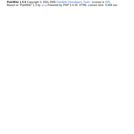
PukiWiki 1.5.0
Copyright © 2001-2006
PukiWiki Developers Team
. License is
GPL
.
Based on "PukiWiki" 1.3 by
yu-ji
.Powered by PHP 5.4.16. HTML convert time: 0.004 sec.