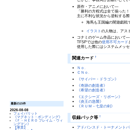
原作・アニメにおいて―
「勝利の方程式は全て揃った！
主に不利な状況から逆転する際
海馬も王国編の闇遊戯戦
イラスト
の人物は、アスト
コナミのゲーム作品において―
TFSPでは他の
使用不可カード
使用した際にはシステムメッセ
関連カード
†
Ｎｏ.
ＣＮｏ.
《サイバー・ドラゴン》
《奇跡の創造者》
《希望の創造者》
《エクシーズ・リボーン》
《炎王の急襲》
最新の15件
《ＲＵＭ－七皇の剣》
2026-08-08
フェイバリット
収録パック等
†
《マグネット・ボンディング》
《Ｆ・ＨＥＲＯ フレイム・ウィ
ングマン》
アドバンスド・トーナメントパック2
【軍貫】