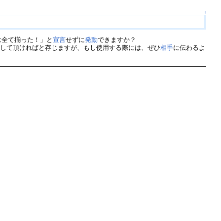
↑
は全て揃った！」と
宣言
せずに
発動
できますか？
用して頂ければと存じますが、もし使用する際には、ぜひ
相手
に伝わるよ