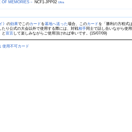
CE OF MEMORIES－
NCF1-JPP02
Ultra
イ》
の
効果
でこの
カード
を
墓地へ送った
場合、この
カード
を「勝利の方程式
したり公式の大会以外で使用する際には、対戦
相手
同士で話し合いながら使
」と
宣言
して楽しみながらご使用頂ければ幸いです。(15/07/09)
法
使用不可カード