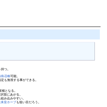
を持つ。
特殊召喚
可能。
指定も無視する事ができる。
候補となる。
選択肢にあがる。
も組み込みやすい。
未来皇ホープ
も狙い目だろう。