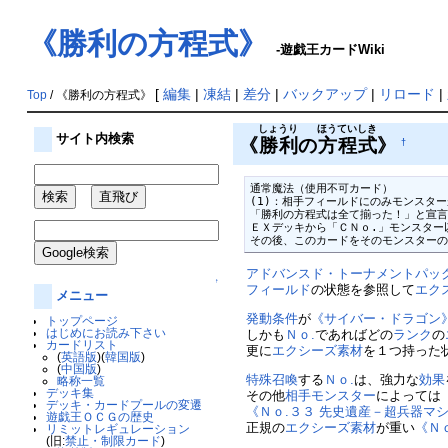
《勝利の方程式》
-遊戯王カードWiki
[
編集
|
凍結
|
差分
|
バックアップ
|
リロード
|
Top
/ 《勝利の方程式》
しょうり
ほうていしき
サイト内検索
《
勝利
の
方程式
》
†
通常魔法（使用不可カード）

(1)：相手フィールドにのみモンスター
「勝利の方程式は全て揃った！」と宣言
ＥＸデッキから「ＣＮｏ.」モンスター
その後、このカードをそのモンスター
アドバンスド・トーナメントパック201
↑
フィールド
の状態を参照して
エク
メニュー
発動条件
が
《サイバー・ドラゴン
トップページ
はじめにお読み下さい
しかも
Ｎｏ.
であればどの
ランク
の
カードリスト
更に
エクシーズ素材
を１つ持った
(
英語版
)(
韓国版
)
(
中国版
)
特殊召喚
する
Ｎｏ.
は、強力な
効果
略称一覧
デッキ集
その他
相手
モンスター
によっては
デッキ・カードプールの変遷
《Ｎｏ.３３ 先史遺産－超兵器マ
遊戯王ＯＣＧの歴史
正規の
エクシーズ素材
が重い
《Ｎ
リミットレギュレーション
(旧:
禁止・制限カード
)