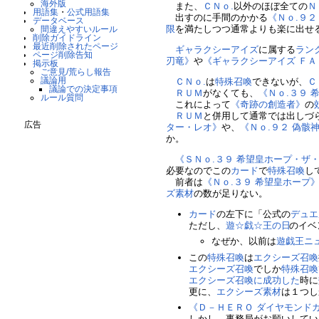
海外版
また、
ＣＮｏ.
以外のほぼ全ての
Ｎ
用語集
・
公式用語集
出すのに手間のかかる
《Ｎｏ.９２
データベース
限
を満たしつつ通常よりも楽に出せ
間違えやすいルール
削除ガイドライン
最近削除されたページ
ギャラクシーアイズ
に属する
ラン
ページ削除告知
刃竜》
や
《ギャラクシーアイズ Ｆ
掲示板
ご意見/荒らし報告
議論用
ＣＮｏ.
は
特殊召喚
できないが、
Ｃ
議論での決定事項
ＲＵＭ
がなくても、
《Ｎｏ.３９ 
ルール質問
これによって
《奇跡の創造者》
の
ＲＵＭ
と併用して通常では出しづ
広告
ター・レオ》
や、
《Ｎｏ.９２ 偽骸
か。
《ＳＮｏ.３９ 希望皇ホープ・ザ
必要なのでこの
カード
で
特殊召喚
し
前者は
《Ｎｏ.３９ 希望皇ホープ
ズ素材
の数が足りない。
カード
の左下に「公式の
デュエ
ただし、
遊☆戯☆王の日
のイベ
なぜか、以前は
遊戯王ニ
この
特殊召喚
は
エクシーズ召喚
エクシーズ召喚
でしか
特殊召喚
エクシーズ召喚に成功した
時に
更に、
エクシーズ素材
は１つし
《Ｄ－ＨＥＲＯ ダイヤモンド
しかし、事務局がお願いしてい