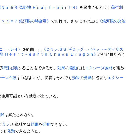
《Ｎｏ.５３ 偽骸神 Ｈｅａｒｔ－ｅａｒｔＨ》
を経由させれば、
蘇生制
Ｎｏ.１０７ 銀河眼の時空竜》
であれば、さらにその上に
《銀河眼の光波
ニー・レオ》
を経由した
《ＣＮｏ.８８ ギミック・パペット－ディザス
虚龍 Ｈｅａｒｔ－ｅａｒｔＨ Ｃｈａｏｓ Ｄｒａｇｏｎ》
が狙い目だろう
で
特殊召喚
することもできるが、
効果
の
発動
には
エクシーズ素材
が複数
シーズ召喚
すればよいが、後者はそれでも
効果
の
発動
に必要な
エクシー
ば使用可能という裁定が出ている。
制限
は満たされない。
る
Ｎｏ.
も単独では
効果
を
発動
できない。
ても
発動
できるようだ。