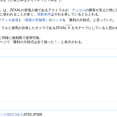
」は、ZEXALの登場人物であるアストラルが、
デュエル
の勝算が見えた時に
に使われることが多く、
発動条件
はそれを表しているともとれる。
で
デッキ破壊
と
《青眼の究極竜》
の
コンボ
を「勝利の方程式」と言っていた。
セカンド
ラルと遊馬が合体したキャラであるZEXAL
II
をモチーフにしていると思わ
と同様に無制限で使用可能。
ージで「勝利の方程式は全て揃った！」と表示される。
013 Vol.3
AT03-JP009