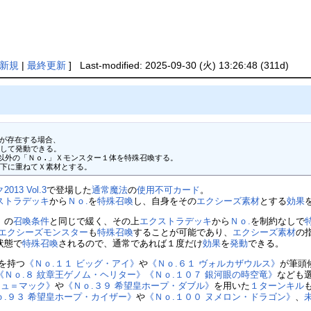
新規
|
最終更新
] Last-modified: 2025-09-30 (火) 13:26:48 (311d)
が存在する場合、

して発動できる。

以外の「Ｎｏ.」Ｘモンスター１体を特殊召喚する。

の下に重ねてＸ素材とする。
3 Vol.3
で登場した
通常魔法
の
使用不可カード
。
ストラデッキ
から
Ｎｏ.
を
特殊召喚
し、自身をその
エクシーズ素材
とする
効果
》
の
召喚条件
と同じで緩く、その上
エクストラデッキ
から
Ｎｏ.
を制約なしで
エクシーズモンスター
も
特殊召喚
することが可能であり、
エクシーズ素材
の
状態で
特殊召喚
されるので、通常であれば１度だけ
効果
を
発動
できる。
を持つ
《Ｎｏ.１１ ビッグ・アイ》
や
《Ｎｏ.６１ ヴォルカザウルス》
が筆頭
《Ｎｏ.８ 紋章王ゲノム・ヘリター》
《Ｎｏ.１０７ 銀河眼の時空竜》
なども
シュ＝マック》
や
《Ｎｏ.３９ 希望皇ホープ・ダブル》
を用いた
１ターンキル
ｏ.９３ 希望皇ホープ・カイザー》
や
《Ｎｏ.１００ ヌメロン・ドラゴン》
、