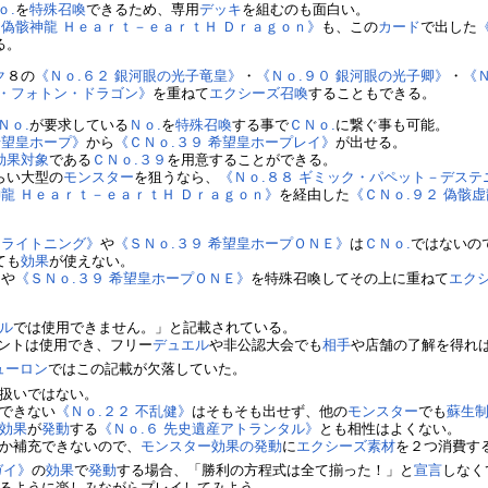
ｏ.
を
特殊召喚
できるため、専用
デッキ
を組むのも面白い。
 偽骸神龍 Ｈｅａｒｔ－ｅａｒｔＨ Ｄｒａｇｏｎ》
も、この
カード
で出した
る。
ク
８の
《Ｎｏ.６２ 銀河眼の光子竜皇》
・
《Ｎｏ.９０ 銀河眼の光子卿》
・
《
Ａ・フォトン・ドラゴン》
を重ねて
エクシーズ召喚
することもできる。
Ｎｏ.
が要求している
Ｎｏ.
を
特殊召喚
する事で
ＣＮｏ.
に繋ぐ事も可能。
希望皇ホープ》
から
《ＣＮｏ.３９ 希望皇ホープレイ》
が出せる。
効果
対象
である
ＣＮｏ.３９
を用意することができる。
らい大型の
モンスター
を狙うなら、
《Ｎｏ.８８ ギミック・パペット－デステ
神龍 Ｈｅａｒｔ－ｅａｒｔＨ Ｄｒａｇｏｎ》
を経由した
《ＣＮｏ.９２ 偽骸
・ライトニング》
や
《ＳＮｏ.３９ 希望皇ホープＯＮＥ》
は
ＣＮｏ.
ではないの
ても
効果
が使えない。
》
や
《ＳＮｏ.３９ 希望皇ホープＯＮＥ》
を特殊召喚してその上に重ねて
エク
ル
では使用できません。」と記載されている。
ントは使用でき、フリー
デュエル
や非公認大会でも
相手
や店舗の了解を得れ
ューロン
ではこの記載が欠落していた。
扱いではない。
できない
《Ｎｏ.２２ 不乱健》
はそもそも出せず、他の
モンスター
でも
蘇生
効果
が
発動
する
《Ｎｏ.６ 先史遺産アトランタル》
とも相性はよくない。
か補充できないので、
モンスター効果の発動
に
エクシーズ素材
を２つ消費す
ガイ》
の
効果
で
発動
する場合、「勝利の方程式は全て揃った！」と
宣言
しなく
るように楽しみながらプレイしてみよう。