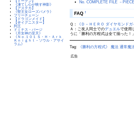
【トークン】
No. COMPLETE FILE －PIE
《凍てし心が映す神影》
【アステカ】
《聖王女ローズパメラ》
FAQ
†
フリーチェーン
【ドラゴンメイド】
【＠イグニスター】
Ｑ：
《Ｄ－ＨＥＲＯ ダイヤモンドガ
列王
Ａ：ご友人同士での
デュエル
で使用
ドミナス・パージ
《月女神の至天》
うに「勝利の方程式は全て揃った！
《Ｎｏ.１０１ Ｓ・Ｈ・Ａｒｋ
Ｋｎｉｇｈｔ－ソウル・アサイ
ラム》
Tag:
《勝利の方程式》
魔法
通常魔
広告