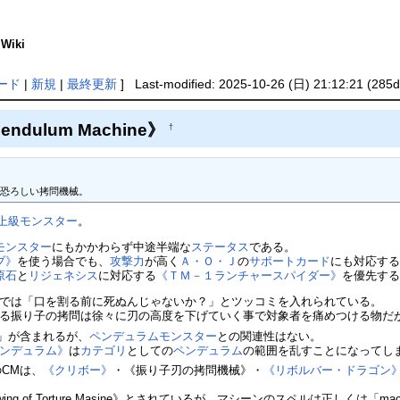
iki
ード
|
新規
|
最終更新
] Last-modified: 2025-10-26 (日) 21:12:21 (285d
Pendulum Machine》
†
！恐ろしい拷問機械。
上級モンスター
。
モンスター
にもかかわらず中途半端な
ステータス
である。
ブ》
を使う場合でも、
攻撃力
が高く
Ａ・Ｏ・Ｊ
の
サポートカード
にも対応す
原石
と
リジェネシス
に対応する
《ＴＭ－１ランチャースパイダー》
を優先す
では「口を割る前に死ぬんじゃないか？」とツッコミを入れられている。
る振り子の拷問は徐々に刃の高度を下げていく事で対象者を痛めつける物だ
um」が含まれるが、
ペンデュラムモンスター
との関連性はない。
ンデュラム》
は
カテゴリ
としての
ペンデュラム
の範囲を乱すことになってし
のCMは、
《クリボー》
・《振り子刃の拷問機械》・
《リボルバー・ドラゴン
Swing of Torture Masine》とされているが、マシーンのスペルは正しくは「ma