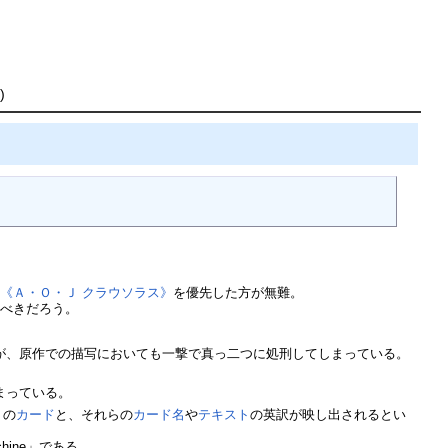
)
る
《Ａ・Ｏ・Ｊ クラウソラス》
を優先した方が無難。
るべきだろう。
が、原作での描写においても一撃で真っ二つに処刑してしまっている。
まっている。
》
の
カード
と、それらの
カード名
や
テキスト
の英訳が映し出されるとい
chine」である。