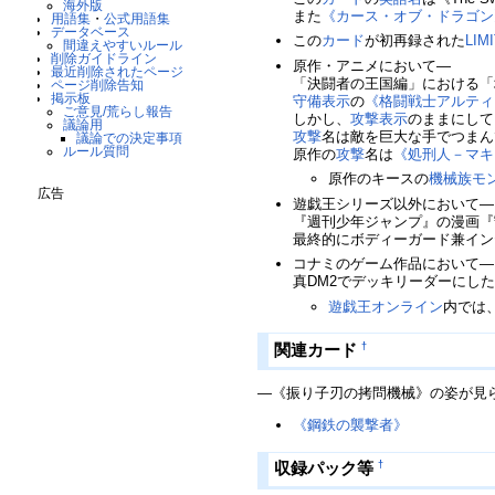
海外版
また
《カース・オブ・ドラゴン
用語集
・
公式用語集
データベース
この
カード
が初再録された
LIM
間違えやすいルール
削除ガイドライン
原作・アニメにおいて―
最近削除されたページ
「決闘者の王国編」における「
ページ削除告知
掲示板
守備表示
の
《格闘戦士アルティ
ご意見/荒らし報告
しかし、
攻撃表示
のままにして
議論用
攻撃
名は敵を巨大な手でつまん
議論での決定事項
ルール質問
原作の
攻撃
名は
《処刑人－マキ
原作のキースの
機械族
モ
広告
遊戯王シリーズ以外において―
『週刊少年ジャンプ』の漫画『
最終的にボディーガード兼イン
コナミのゲーム作品において―
真DM2でデッキリーダーにし
遊戯王オンライン
内では
関連カード
†
―《振り子刃の拷問機械》の姿が見
《鋼鉄の襲撃者》
収録パック等
†