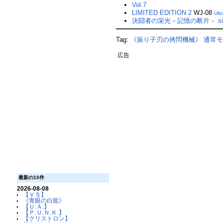
Vol.7
LIMITED EDITION 2
WJ-08
Ultr
決闘者の栄光－記憶の断片－ si
Tag:
《振り子刃の拷問機械》
通常
広告
最新の15件
2026-08-08
【ＶＳ】
《青眼の白龍》
【Ｕ.Ａ.】
【Ｐ.Ｕ.Ｎ.Ｋ.】
【クリストロン】