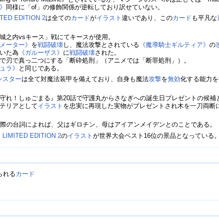
》
同様に「of」の修飾関係が逆転しており訳せていない。
ITED EDITION 2
は全ての
カード
が
イラスト
違いであり、この
カード
も平凡な
城之内vsキース」戦にてキースが使用。
メーター》
を
戦闘破壊
し、魔法攻撃とされている
《魔導騎士ギルティア》
の
いた為
《ガルーザス》
に
戦闘破壊
された。
で刃で真っ二つにする「断砕処刑」（アニメでは「断罪処刑」）。
ュラ》
と同じである。
ンスター
は全て対魔法装甲を備えており、自身も魔法
攻撃
を
無効
化する能力を
守れ！しゅごまる』第20話で守護丸からさなぎへの誕生日プレゼントの候補
テリアとして
イラスト
を忠実に再現した実物がプレゼントされ木を一刀両断
た際の台詞によれば、父はギロチン、母はアイアンメイデンとのことである。
、
LIMITED EDITION 2
の
イラスト
が世界大会ベスト16位の景品となっている
られる
カード