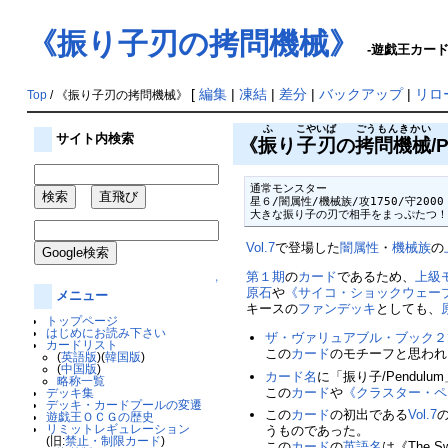
《振り子刃の拷問機械》
-遊戯王カードW
[
編集
|
凍結
|
差分
|
バックアップ
|
リロ
Top
/ 《振り子刃の拷問機械》
ふ
こやいば
ごうもんきかい
サイト内検索
《
振
り
子刃
の
拷問機械
/
通常モンスター

星６/闇属性/機械族/攻1750/守2000

大きな振り子の刃で相手をまっぷたつ
Vol.7
で登場した
闇属性
・
機械族
の
第１期
の
カード
であるため、
上級
↑
原石
や
《サイコ・ショックウェー
メニュー
キースの
ファンデッキ
としても、
トップページ
はじめにお読み下さい
ザ・ヴァリュアブル・ブック２
カードリスト
この
カード
のモチーフと思われ
(
英語版
)(
韓国版
)
(
中国版
)
カード名
に「振り子/Pendul
略称一覧
この
カード
や
《クラスター・ペ
デッキ集
デッキ・カードプールの変遷
この
カード
の初出である
Vol.7
遊戯王ＯＣＧの歴史
リミットレギュレーション
うものであった。
(旧:
禁止・制限カード
)
この
カード
の
英語名
は《The 