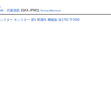
a
de：武藤遊戯
15AX-JPM11
Normal
,
Millennium
モンスター
モンスター
星6
闇属性
機械族
攻1750
守2000