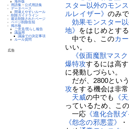
海外版
スター以外のモンス
用語集
・
公式用語集
データベース
ルレイザー》
のみ
間違えやすいルール
削除ガイドライン
最近削除されたページ
効果モンスター以
ページ削除告知
掲示板
地》
をはじめとす
ご意見/荒らし報告
議論用
議論での決定事項
中でも、この
カー
ルール質問
いい。
広告
《仮面魔獣マスク
爆特攻
するには高す
に発動しづらい。
だが、2800とい
攻
をする機会は非常
天威
の中でも
《天
っているため、こ
一応
《進化合獣ダ
《怨念の邪悪霊》
・