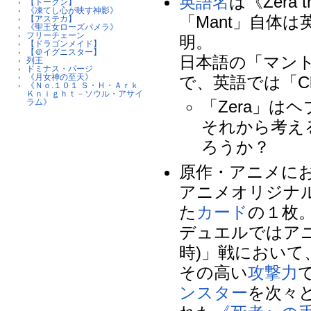
英語名
は《Zera t
【トークン】
《凍てし心が映す神影》
「Mant」自体
【アステカ】
《聖王女ローズパメラ》
フリーチェーン
明。
【ドラゴンメイド】
【＠イグニスター】
日本語の「マント
列王
ドミナス・パージ
《月女神の至天》
で、英語では「Cl
《Ｎｏ.１０１ Ｓ・Ｈ・Ａｒｋ
Ｋｎｉｇｈｔ－ソウル・アサイ
ラム》
「Zera」
それから考え
ろうか？
原作・アニメに
アニメオリジナ
た
カード
の１枚
デュエルではアニ
時)」戦において
その高い
攻撃力
ンスター
を次々