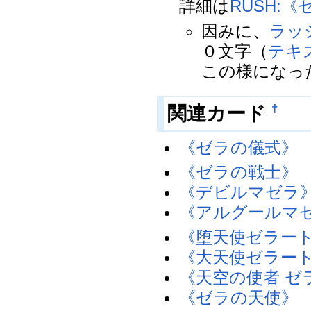
詳細は
RUSH:《
因みに、
ラッ
０文字（
テキ
この様になっ
†
関連カード
《ゼラの儀式》
《ゼラの戦士》
《デビルマゼラ
《アルグールマ
《堕天使ゼラー
《大天使ゼラー
《天空の使者 ゼ
《ゼラの天使》