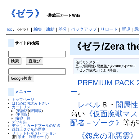
《ゼラ》
-遊戯王カードWiki
[
編集
|
凍結
|
差分
|
バックアップ
|
リロード
|
新規
|
最
Top
/ 《ゼラ》
サイト内検索
《ゼラ/Zera th
儀式モンスター

星８/闇属性/悪魔族/攻2800/守2300

「ゼラの儀式」により降臨。
PREMIUM PACK 
↑
ー
。
メニュー
トップページ
レベル
８・
闇属性
はじめにお読み下さい
カードリスト
(
英語版
)(
韓国版
)
高い
《仮面魔獣マス
(
中国版
)
略称一覧
配者－ゾーク》
等が
デッキ集
デッキ・カードプールの変遷
遊戯王ＯＣＧの歴史
リミットレギュレーション
《怨念の邪悪霊》
(旧:
禁止・制限カード
)