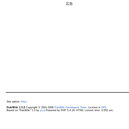
広告
Site admin:
Aitsu
PukiWiki 1.5.0
Copyright © 2001-2006
PukiWiki Developers Team
. License is
GPL
.
Based on "PukiWiki" 1.3 by
yu-ji
.Powered by PHP 5.4.16. HTML convert time: 0.002 sec.