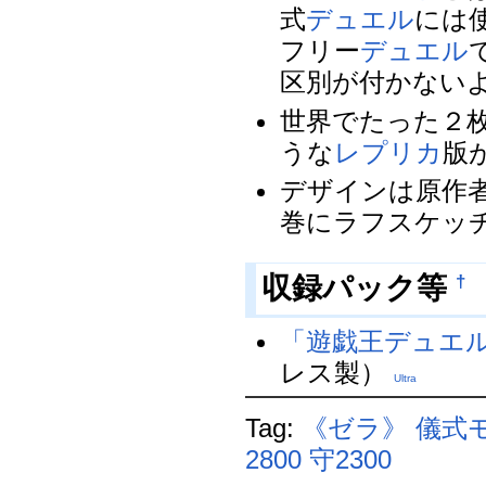
式
デュエル
には
フリー
デュエル
区別が付かない
世界でたった２
うな
レプリカ
版
デザインは原作
巻にラフスケッ
†
収録パック等
「遊戯王デュエル
レス製）
Ultra
Tag:
《ゼラ》
儀式
2800
守2300