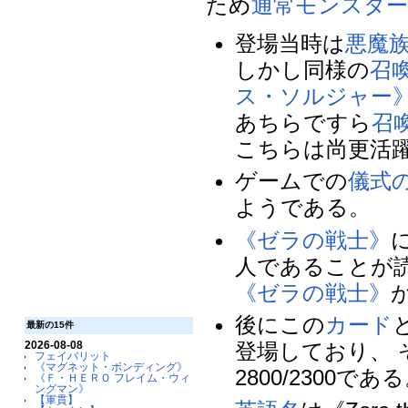
ため
通常モンスタ
登場当時は
悪魔
しかし同様の
召
ス・ソルジャー
あちらですら
召
こちらは尚更活
ゲームでの
儀式
ようである。
《ゼラの戦士》
人であることが
《ゼラの戦士》
後にこの
カード
最新の15件
2026-08-08
登場しており、
フェイバリット
《マグネット・ボンディング》
2800/2300であ
《Ｆ・ＨＥＲＯ フレイム・ウィ
ングマン》
【軍貫】