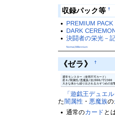
†
収録パック等
PREMIUM PACK 
DARK CEREMON
決闘者の栄光－記憶
Normal
,
Millennium
《ゼラ》
†
通常モンスター（使用不可カード）

星８/闇属性/悪魔族/攻2800/守2300

大きな体から繰り出されるカギつめの攻
「遊戯王デュエル
た
闇属性
・
悪魔族
の
通常の
カード
と