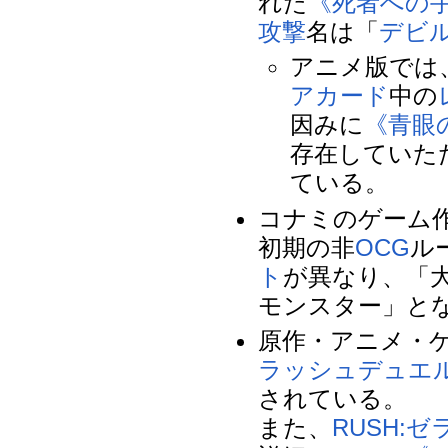
れた
《死者への
攻撃
名は「
デビ
アニメ版では
アカード
中の
因みに
《青眼
存在していた
ている。
コナミのゲーム
初期の非
OCG
ル
ト
が異なり、「
モンスター」と
原作・アニメ・
ラッシュデュエ
されている。
また、
RUSH:ゼ