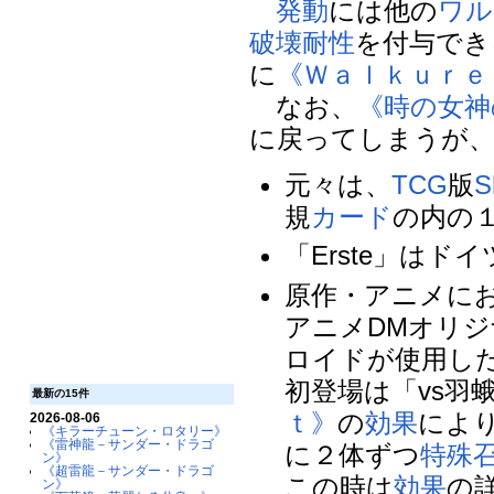
発動
には他の
ワル
破壊
耐性
を付与でき
に
《Ｗａｌｋｕｒｅ
なお、
《時の女神
に戻ってしまうが
元々は、
TCG
版
S
規
カード
の内の
「Erste」は
原作・アニメに
アニメDMオリジ
ロイドが使用し
初登場は「vs羽
最新の15件
ｔ》
の
効果
によ
2026-08-06
《キラーチューン・ロタリー》
《雷神龍－サンダー・ドラゴ
に２体ずつ
特殊
ン》
《超雷龍－サンダー・ドラゴ
この時は
効果
の
ン》