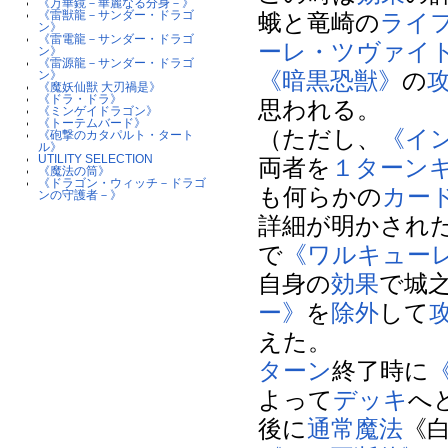
《万華鏡－華麗なる分身－》
《雷獣龍－サンダー・ドラゴ
蛾と竜崎の
ライ
ン》
《雷電龍－サンダー・ドラゴ
ーレ・ツヴァイ
ン》
《雷源龍－サンダー・ドラゴ
《暗黒恐獣》
の
ン》
《魔妖仙獣 大刃禍是》
《ドラ・ドラ》
思われる。
《ミンゲイドラゴン》
《トーテムバード》
（ただし、
《イ
《砲撃のカタパルト・タート
ル》
UTILITY SELECTION
両者を
１ターン
《魔法の筒》
《ドラゴン・ウィッチ－ドラゴ
も何らかの
カー
ンの守護者－》
詳細が明かされた
で
《ワルキュー
自身の
効果
で城
ー》
を
除外
して
えた。
ターン
終了時に
よって
デッキ
へ
後に
通常魔法
《