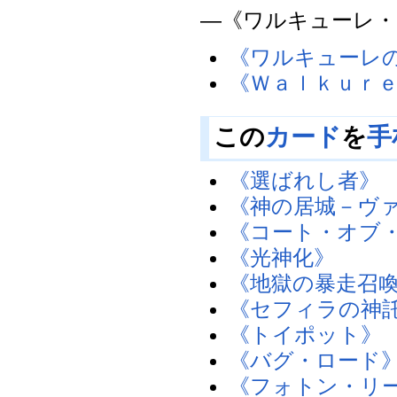
―《ワルキューレ
《ワルキューレ
《Ｗａｌｋｕｒｅ
この
カード
を
手
《選ばれし者》
《神の居城－ヴ
《コート・オブ
《光神化》
《地獄の暴走召
《セフィラの神
《トイポット》
《バグ・ロード
《フォトン・リ