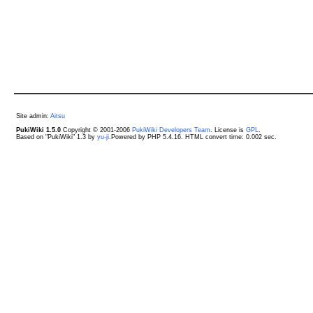
Site admin:
Aitsu
PukiWiki 1.5.0
Copyright © 2001-2006
PukiWiki Developers Team
. License is
GPL
.
Based on "PukiWiki" 1.3 by
yu-ji
.Powered by PHP 5.4.16. HTML convert time: 0.002 sec.