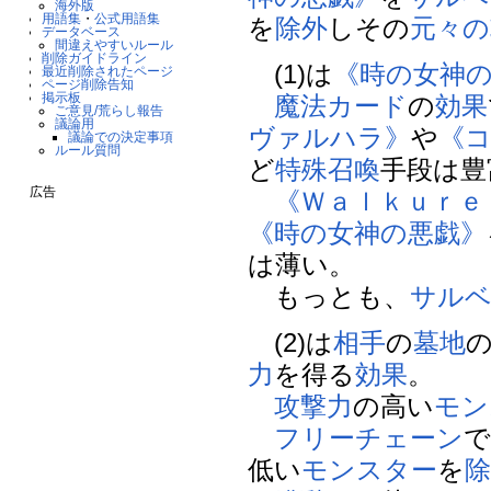
海外版
用語集
・
公式用語集
を
除外
しその
元々の
データベース
間違えやすいルール
削除ガイドライン
(1)は
《時の女神
最近削除されたページ
ページ削除告知
掲示板
魔法カード
の
効果
ご意見/荒らし報告
議論用
ヴァルハラ》
や
《
議論での決定事項
ルール質問
ど
特殊召喚
手段は豊
広告
《Ｗａｌｋｕｒｅ
《時の女神の悪戯》
は薄い。
もっとも、
サル
(2)は
相手
の
墓地
力
を得る
効果
。
攻撃力
の高い
モン
フリーチェーン
低い
モンスター
を