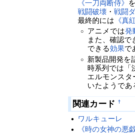
《一刀両断侍》
戦闘破壊
・
戦闘
最終的には
《真
アニメでは
発
また、確認で
できる
効果
で
新製品開発を
時系列では「
エルモンスタ
いたようであ
†
関連カード
ワルキューレ
《時の女神の悪