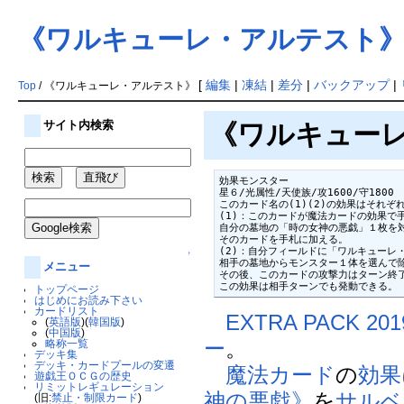
《ワルキューレ・アルテスト
[
編集
|
凍結
|
差分
|
バックアップ
|
Top
/ 《ワルキューレ・アルテスト》
サイト内検索
《ワルキューレ・ア
効果モンスター

星６/光属性/天使族/攻1600/守1800

このカード名の(1)(2)の効果はそれぞ
(1)：このカードが魔法カードの効果で
自分の墓地の「時の女神の悪戯」１枚を対
そのカードを手札に加える。

(2)：自分フィールドに「ワルキューレ
↑
相手の墓地からモンスター１体を選んで除
メニュー
その後、このカードの攻撃力はターン終了
この効果は相手ターンでも発動できる。
トップページ
はじめにお読み下さい
カードリスト
EXTRA PACK 201
(
英語版
)(
韓国版
)
(
中国版
)
ー
。
略称一覧
デッキ集
デッキ・カードプールの変遷
魔法カード
の
効果
遊戯王ＯＣＧの歴史
リミットレギュレーション
神の悪戯》
を
サルベ
(旧:
禁止・制限カード
)