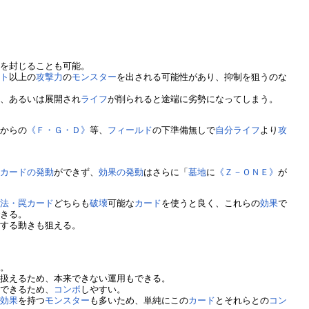
去
を封じることも可能。
ント
以上の
攻撃力
の
モンスター
を出される可能性があり、抑制を狙うのな
る、あるいは展開され
ライフ
が削られると途端に劣勢になってしまう。
》
からの
《Ｆ・Ｇ・Ｄ》
等、
フィールド
の下準備無しで
自分
ライフ
より
攻
。
か
カードの発動
ができず、
効果の発動
はさらに「
墓地
に
《Ｚ－ＯＮＥ》
が
魔法・罠カード
どちらも
破壊
可能な
カード
を使うと良く、これらの
効果
で
できる。
避する動きも狙える。
る。
て扱えるため、本来できない運用もできる。
喚
できるため、
コンボ
しやすい。
の
効果
を持つ
モンスター
も多いため、単純にこの
カード
とそれらとの
コン