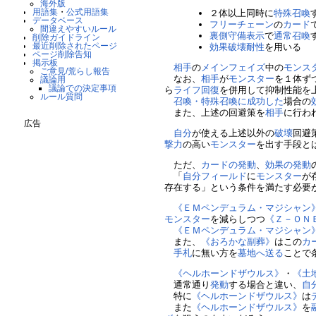
海外版
用語集
・
公式用語集
２体以上同時に
特殊召喚
データベース
フリーチェーン
の
カード
間違えやすいルール
裏側守備表示
で
通常召喚
削除ガイドライン
最近削除されたページ
効果破壊
耐性
を用いる
ページ削除告知
掲示板
相手
の
メインフェイズ
中の
モンス
ご意見/荒らし報告
なお、
相手
が
モンスター
を１体ず
議論用
議論での決定事項
ら
ライフ回復
を併用して抑制性能を
ルール質問
召喚・特殊召喚に成功した
場合の
また、上述の回避策を
相手
に行わ
広告
自分
が使える上述以外の
破壊
回避
撃力
の高い
モンスター
を出す手段と
ただ、
カードの発動
、
効果の発動
「
自分
フィールド
に
モンスター
が
存在する」という条件を満たす必要
《ＥＭペンデュラム・マジシャン
モンスター
を減らしつつ
《Ｚ－ＯＮ
《ＥＭペンデュラム・マジシャン
また、
《おろかな副葬》
はこの
カ
手札
に無い方を
墓地へ送る
ことで
《ヘルホーンドザウルス》
・
《土
通常通り
発動
する場合と違い、
自
特に
《ヘルホーンドザウルス》
は
また
《ヘルホーンドザウルス》
を