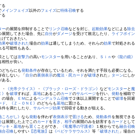
する
で
メインフェイズ
以外の
フェイズ
に
特殊召喚
する
する
ター
の展開を抑制することで
リンク召喚
などを封じ、
起動効果
などによる
除
つ展開してきた場合、先に
自分
が
ダメージ
を受けて敗北したり、
ライフポイ
上げておきたい。
効果
や
破壊された
場合の
効果
は通してしまうため、それらの
効果
で対処され
れる可能性もある。
策としては
攻撃力
の高い
モンスター
を用いることがあり、
Ｓｉｎ
や
《龍の鏡
は相性が良い。
のどちらにも
発動条件
が存在しているため、それを満たす手段も必要になる
存在しない」「
自分
の
裏側表示
の
魔法・罠カード
が
破壊
された」
ターン
にし
がある。
》
・
《光帝クライス》
・
《ブラック・ローズ・ドラゴン》
など
モンスター
と
Ｅ》
を
破壊
すれば、
墓地
にあるこの
カード
の
サルベージ
を行い、
発動
を補助
》
の場合、
ＥＭ
による
ペンデュラム召喚
で２体以上展開することで
破壊
を回
ード
、
《Ｚ－ＯＮＥ》
のどちらも
墓地
に置ける。
条件を満たしたり、
サルベージ
効果
で回収する動きが狙える。
地ころがし》
なら
発動
を伴わず
表側表示
で
置ける
ため、
発動条件
を無視でき
分
は展開した上でこの
カード
を
置き
、
相手
の展開のみを妨害する
カード
とし
デッキ
・
墓地
から
置く
ことができ、
《竜魔導の守護者》
１枚からでも
融合召
融合召喚
しやすい
【恐竜族】
は
《ベビケラサウルス》
等「
破壊された
」場合