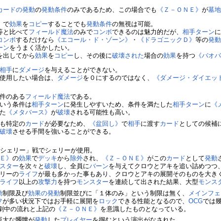
カードの発動
の
発動条件
のみであるため、この場合でも
《Ｚ－ＯＮＥ》
が
墓
》
で
効果
を
コピー
することでも
発動条件
の無視は可能。
等と比べて
フィールド魔法
のみで
コンボ
できるのは魅力的だが、
相手
ターン
コンボ
するだけなら
《エコール・ド・ゾーン》
・
《ドラゴニックＤ》
等の
発
ーン
をうまく活かしたい。
を出してから
効果
を
コピー
し、その後に
破壊された
場合の
効果
を持つ
《バオ
相手
に
ダメージ
を与えることができない。
使用したい場合は、
ダメージ
を０にするのではなく、
《ダメージ・ダイエッ
件のある
フィールド魔法
である。
いう条件は
相手
ターン
に発生しやすいため、条件を満たした
相手
ターン
に
《
た
《メタバース》
が
破壊
される可能性も高い。
も特定の
カード
が必要なため、
《盆回し》
で
相手
に渡す
カード
としての候補
破壊
させる手間を強いることができる。
キvsシェリー」戦でシェリーが使用。
Ｅ》
の
効果
で
デッキ
から
除外
され、
《Ｚ－ＯＮＥ》
がこの
カード
として
発動
スター
を次々と
破壊
し、全員に
バーン
を与えてクロウとアキを追い詰めつつ
リーの
ライフ
が最も多かった事もあり、クロウとアキの展開そのものを大き
ライフ
以上の
攻撃力
を持つ
モンスター
を連続して出された結果、大型
モンス
動
制限及び
効果の発動
制限並びに「１体のみ」という制限は無く、
メインフェ
フ
が多い状況下ではお手軽に展開を
ロック
できる性能となるので、
OCG
では
劇中の流れと上記の
《Ｚ－ＯＮＥ》
を意識したものとなっている。
巨大な髑髏が
発動
した
プレイヤー
を掴むという演出がなされた。