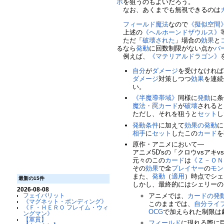
ボ
を狙うのもよいだろう。
なお、あくまでも無視できるのは
フィールド魔法
なので
《擬似空間
上述の
《ヘルホーンドザウルス》
ただ「
破壊された
」場合の
効果
と
るなら
発動
に回数制限がない点か
バ
例えば、
《マテリアルドラゴン》
自分
が
ダメージ
を受けなければ
ダメージ
対策しつつ
効果
を連続
い。
《半魔導帯域》
同様に
発動
に条
魔法・罠カード
が
破壊
されると
ただし、それを狙うと
セット
し
発動条件
に加えて
効果の発動
に
相手
に
セット
したこの
カード
を
原作・アニメにおいて―
アニメ5D'sの「クロウvsア
元々のこの
カード
は
《Ｚ－ＯＮ
その
効果
で全
プレイヤー
の
モン
また、
発動
（
適用
）時点でシェ
最新の15件
しかし、最終的にはシェリーの
2026-08-08
アニメでは、
カードの発
フェイバリット
《マグネット・ボンディング》
このままでは、
自分
ライ
《Ｆ・ＨＥＲＯ フレイム・ウィ
OCG
で加えられた制限は
ングマン》
【軍貫】
フィールド
に現れる際に