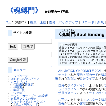
《魂縛門》
-遊戯王カードWiki
[
編集
|
凍結
|
差分
|
バックアップ
|
リロード
|
新規
Top
/ 《魂縛門》
こんばくもん
サイト内検索
《
魂縛門
/Soul Bindin
フィールド魔法

自分フィールドにセットされた魔法・罠
自分フィールドにモンスターが存在しな
(1)：自分・相手のメインフェイズに、
自分のＬＰの数値より低い攻撃力を持つ
そのモンスターを破壊し、自分は８００
その後、相手に８００ダメージを与え
↑
メニュー
ANIMATION CHRONICLE 2021
で
セット
された
魔法・罠カード
が
破
トップページ
喚
された
攻撃力
が
自分
ライフ
よりも
はじめにお読み下さい
カードリスト
(
英語版
)(
韓国版
)
自分
の
ライフポイント
よりも低い
(
中国版
)
ライフポイント
の多い序盤であれ
略称一覧
効果ダメージ
によって
ライフポイ
デッキ集
デッキ・カードプールの変遷
遊戯王ＯＣＧの歴史
お互い
のあらゆる
モンスター
を
破
リミットレギュレーション
自分
がこれらの
破壊
回避策を用い
(旧:
禁止・制限カード
)