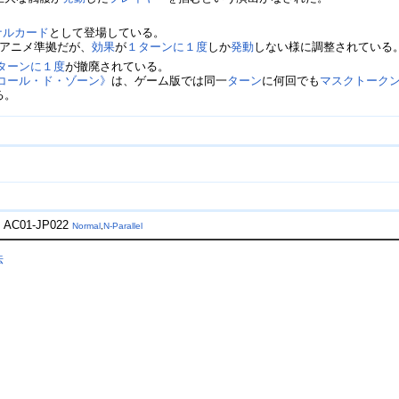
ナルカード
として登場している。
アニメ準拠だが、
効果
が
１ターンに１度
しか
発動
しない様に調整されている
ターンに１度
が撤廃されている。
コール・ド・ゾーン》
は、ゲーム版では同一
ターン
に何回でも
マスクトーク
る。
1
AC01-JP022
Normal
,
N-Parallel
法