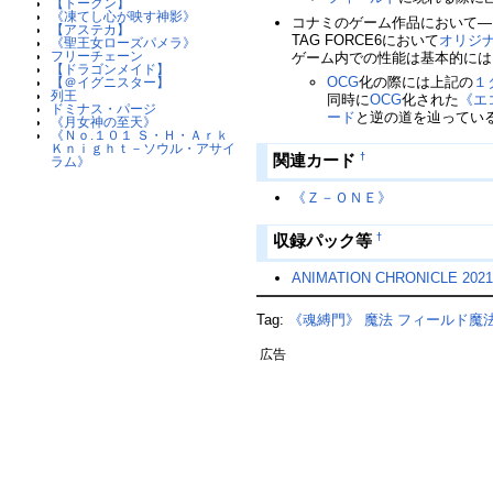
【トークン】
《凍てし心が映す神影》
コナミのゲーム作品において―
【アステカ】
TAG FORCE6において
オリジ
《聖王女ローズパメラ》
フリーチェーン
ゲーム内での性能は基本的には
【ドラゴンメイド】
OCG
化の際には上記の
１
【＠イグニスター】
列王
同時に
OCG
化された
《エ
ドミナス・パージ
ード
と逆の道を辿ってい
《月女神の至天》
《Ｎｏ.１０１ Ｓ・Ｈ・Ａｒｋ
Ｋｎｉｇｈｔ－ソウル・アサイ
関連カード
†
ラム》
《Ｚ－ＯＮＥ》
収録パック等
†
ANIMATION CHRONICLE 202
Tag:
《魂縛門》
魔法
フィールド魔
広告