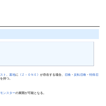
キスト
、
墓地
に
《Ｚ－ＯＮＥ》
が存在する場合、
召喚
・
反転召喚
・
特殊召
果
を持つ。
、
モンスター
の展開が可能となる。