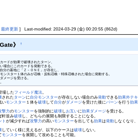
|
最終更新
] Last-modified: 2024-03-29 (金) 00:20:55 (862d)
g Gate》
†
カードが効果で破壊されたターン、

い場合にこのカードを発動できる。

自分の墓地に「Ｚ－ＯＮＥ」が存在し、

モンスター１体のみが召喚・反転召喚・特殊召喚された場合に発動する。

ダメージを受ける。

る。
登場した
フィールド魔法
。
壊
された
ターン
に
自分
モンスター
が存在しない場合のみ
発動
できる
効果外テ
低い
モンスター
１体を
破壊
して
自分
が
ダメージ
を受けた後に
バーン
を行う
効
攻撃力
の
モンスター
を強制的に
破壊
し
お互い
に
効果ダメージ
を受ける。
ば軒並み
破壊
し、どちらの展開も制限することになる。
ント
が減少すれば
攻撃力
の高い
モンスター
を出しても
効果
は
発動
しなくなり
壊
していく様に見えるが、以下のケースは
破壊
しない。
て
モンスター
を展開して攻めることも可能。