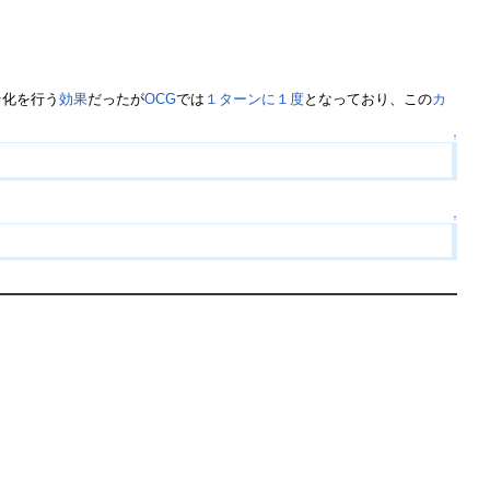
。
ン
化を行う
効果
だったが
OCG
では
１ターンに１度
となっており、この
カ
↑
↑