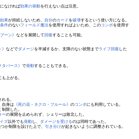
地
になければ
効果の発動
を行えない点は注意。
に
効果
が持続しないため、
自分
の
カード
を
破壊
するという使い方になる。
動条件
のない
フィールド魔法
を使用すればよいため、この
コンボ
を使用す
バブーン》
などを展開して
回復
することも可能。
ト》
などで
ダメージ
を半減するか、支障のない状態まで
ライフ回復
した
メタバース》
で
発動
することもできる。
にも上がる。
される。
、自身は
《死の花－ネクロ・フルール》
の
コンボ
にも利用している。
く制限した。
ター
の展開を止められず、シェリーは敗北した。
イズ
以外でも
発動
し、
ダメージを受ける
のは同時であった。
幾つか制限を設けた上で、
引き分け
が起きないように調整されている。