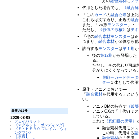
方の
融合素材
に
レッ
代用とした場合でも、
《融合解
「この
カード
の
融合召喚
は上記
これらは文字通り、正規の
融合
また、「○○族
モンスター
」・「
ただし、
《影依の原核》
は
テキ
「他の
融合素材
モンスター
は正
つまり、
融合素材
が３体なら他
該当する
モンスター
は
第１期
か
後の
第12期
から登場した
る。
ただし、その代わり可読
分かりにくくなっている
遊戯王カードデータ
ター
１体として代用
原作・アニメにおいて―
「
融合素材
を代用する」という
い。
アニメDMの時点で
《破壊
アニメGXの「十代vsミ
最新の15件
している。
2026-08-08
これは
《真紅眼の黒竜》
フェイバリット
《マグネット・ボンディング》
融合素材代用モンス
《Ｆ・ＨＥＲＯ フレイム・ウィ
ングマン》
この時、代用する
融
【軍貫】
融合素材
の「代用」