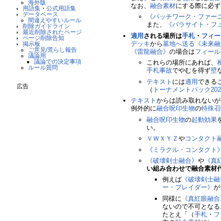
海外版
なお、
融合素材
にする際に必ず
用語集
・
公式用語集
データベース
《パッチワーク・ファー
間違えやすいルール
また、
《パラサイト・フ
削除ガイドライン
最近削除されたページ
適用
される場所は
手札
・
フィー
ページ削除告知
デッキ
から
墓地へ送る
《未来融
掲示板
ご意見/荒らし報告
《雷龍融合》
の場合は
フィール
議論用
議論での決定事項
これらの場所にあれば、
ルール質問
手札事故
でやむを得ず
壁
テキスト
には
適用
できる
広告
（
トーナメントパック2022 
テキスト
からは読み取れないが
例外的に
融合呪印生物
の
特殊召
融合呪印生物
の
起動効果
い。
ＶＷＸＹＺ
や
コンタクト
《ミラクル・コンタクト
《破壊剣士融合》
や
《真
い組み合わせで融合素材
例えば
《破壊剣士融
ー・ブレイダー》
が
同様に
《真紅眼融合
ないので不可となる
たとえ「（
手札
・
フ