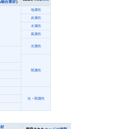
る
融合素材
）
地属性
炎属性
水属性
風属性
光属性
闇属性
光
・
闇属性
素材