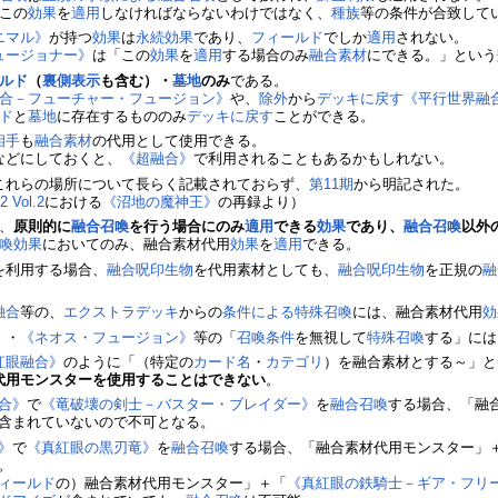
この
効果
を
適用
しなければならないわけではなく、
種族
等の条件が合致して
ニマル》
が持つ
効果
は
永続効果
であり、
フィールド
でしか
適用
されない。
ュージョナー》
は「この
効果
を
適用
する場合のみ
融合素材
にできる。」という
ルド
（
裏側表示
も含む）・
墓地
のみ
である。
合－フューチャー・フュージョン》
や、
除外
から
デッキに戻す
《平行世界融
ド
と
墓地
に存在するもののみ
デッキに戻す
ことができる。
相手
も
融合素材
の代用として使用できる。
などにしておくと、
《超融合》
で利用されることもあるかもしれない。
これらの場所について長らく記載されておらず、
第11期
から明記された。
Vol.2
における
《沼地の魔神王》
の再録より）
、
原則的に
融合召喚
を行う場合にのみ
適用
できる
効果
であり、
融合召喚
以外
喚
効果
においてのみ、融合素材代用
効果
を
適用
できる。
を利用する場合、
融合呪印生物
を代用素材としても、
融合呪印生物
を正規の
融
融合
等の、
エクストラデッキ
からの
条件による特殊召喚
には、融合素材代用
効
》
・
《ネオス・フュージョン》
等の「
召喚条件
を無視して
特殊召喚
する」には
紅眼融合》
のように「（特定の
カード名
・
カテゴリ
）を融合素材とする～」と
代用モンスターを使用することはできない
。
合》
で
《竜破壊の剣士－バスター・ブレイダー》
を
融合召喚
する場合、「融
含まれていないので不可となる。
》
で
《真紅眼の黒刃竜》
を
融合召喚
する場合、「融合素材代用モンスター」
。
ィールド
の）融合素材代用モンスター」＋「
《真紅眼の鉄騎士－ギア・フリ