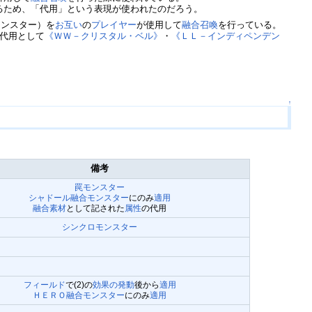
るため、「代用」という表現が使われたのだろう。
モンスター）を
お互い
の
プレイヤー
が使用して
融合召喚
を行っている。
代用として
《ＷＷ－クリスタル・ベル》
・
《ＬＬ－インディペンデン
↑
備考
罠モンスター
シャドール
融合モンスター
にのみ
適用
融合素材
として記された
属性
の代用
シンクロモンスター
フィールド
で(2)の
効果の発動
後から
適用
ＨＥＲＯ
融合モンスター
にのみ
適用