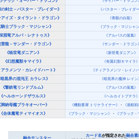
ラテック・オーバー・ドラゴン》
《サイバー・ドラゴン
壊の剣士－バスター・ブレイダー》
《バスター・ブレイダ
ーアイズ・タイラント・ドラゴン》
《青眼の白龍》
竜騎士ブラック・マジシャン》
《ブラック・マジシャ
深淵竜アルバ・レナトゥス》
《アルバスの落胤》
超雷龍－サンダー・ドラゴン》
《サンダー・ドラゴン
《暁世竜ダニアン》
《新世竜ダニアン》
《幻想魔獣キマイラ》
《有翼幻獣キマイラ
ィアラメンツ・カレイドハート》
《ティアラメンツ・レイノ
《暗黒界の混沌王 カラレス》
《暗黒界の魔神 レイン
《撃鉄竜リンドブルム》
《アルバスの落胤》
《ヘルホーンドザウルス》
《ヘルカイトプテラ
《脚納母艦ブラキオーバー》
《機動要犀 トリケライナー》
・
《盾航戦
《合体魔竜ティマイオス》
《ブラック・マジシャン》
・
《ブラック・
カード名
が指定された
融合素
融合モンスター