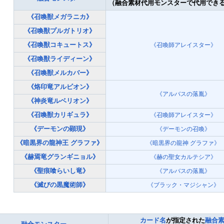
（融合素材代用モンスターで代用でき
《召喚獣メガラニカ》
《召喚獣プルガトリオ》
《召喚獣コキュートス》
《召喚師アレイスター》
《召喚獣ライディーン》
《召喚獣メルカバー》
《烙印竜アルビオン》
《アルバスの落胤》
《神炎竜ルベリオン》
《召喚獣カリギュラ》
《召喚師アレイスター》
《デーモンの顕現》
《デーモンの召喚》
《暗黒界の龍神王 グラファ》
《暗黒界の龍神 グラファ》
《赫焉竜グランギニョル》
《赫の聖女カルテシア》
《聖痕喰らいし竜》
《アルバスの落胤》
《滅びの黒魔術師》
《ブラック・マジシャン》
カード名
が指定された
融合