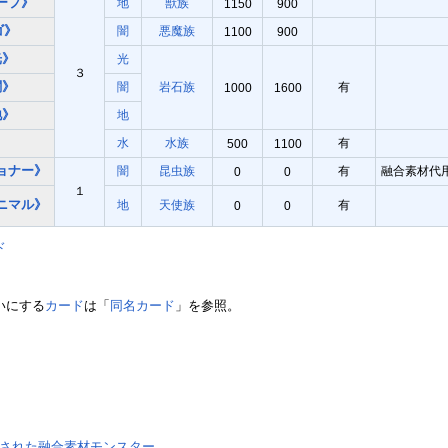
ープ》
地
獣族
1150
900
ゴ》
闇
悪魔族
1100
900
光》
光
３
闇》
闇
岩石族
有
1000
1600
地》
地
》
水
水族
有
500
1100
ョナー》
闇
昆虫族
有
融合素材代
0
0
１
ニマル》
地
天使族
有
0
0
ド
いにする
カード
は「
同名カード
」を参照。
された融合素材モンスター