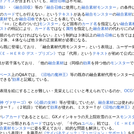
ドアイズ
が含まれていても、
融合召喚
は不可能。
除》
・
《融合回収》
等の「
融合召喚
に使用した
融合素材
モンスター
」の条件
の
カード
でしか行えない」という
テキスト
がある
融合モンスター
の
融合素材
素材
でしか
融合召喚
できないことを表している。
「○○」(と名のついた)
モンスター
」など固有の
カード名
を指定しない
融合素
スト
の特記により、
カード名
ではなく
属性
を指定した
融合素材
の代わりにの
規のものでなければならない」という制約は３体以上の
融合召喚
にも当ては
２体、４体ならば他３体の正規素材が必要になる。
ら既に登場しており、「融合素材代用モンスター」という表現は、ユーザー
《Ｅ－ＨＥＲＯ デス・プリズン》
では「代用」という
テキスト
が初めて公式
性が若干落ちており、「他の
融合素材
は（同様の
効果
を持つ他の
モンスター
で
。
ベース
上のQ&Aでは、
《沼地の魔神王》
等の既存の融合素材代用モンスター
できる”
効果
と記載している。
表現を絵にすることが難しい・見栄えしにくいと考えられているのか、
OCG
神 ヴァサーゴ》
や
《心眼の女神》
等が登場していたが、
融合素材
には使われ
スターＴ」（２戦目）で初めて
効果
が使われ、ミスターＴが
《沼地の魔神王》
が
レアカード
であるとともに、GXメインキャラの天上院吹雪のエース
モンス
ターに分類される
カード
ではないが、「十代vs
ユベル
」戦では、
《Ｅ・ＨＥ
合素材
モンスター
に姿を変えており、絵的な問題も解決している。
という表現は、丸藤亮が
《サイバネティック・フュージョン・サポート》
を