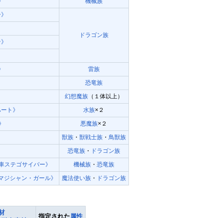
》
機械族
ー》
ドラゴン族
ン》
》
雷族
恐竜族
》
幻想魔族
（１体以上）
ハート》
水族
×２
》
悪魔族
×２
獣族
・
獣戦士族
・
鳥獣族
》
恐竜族
・
ドラゴン族
車ステゴサイバー》
機械族
・
恐竜族
マジシャン・ガール》
魔法使い族
・
ドラゴン族
材
指定された
属性