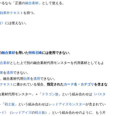
いるなら「正規の
融合素材
」として使える。
効果外テキスト
を持つ。
合》
には使えない。
の
融合素材
を用いた
特殊召喚
には使用できない
。
合素材
とした上で別の融合素材代用モンスターを代用素材としてもよ
果
を
適用
できない。
、融合素材代用
効果
を
適用
できない。
テキスト
に書かれている場合、
指定された
カード名
・
カテゴリ
を含まな
合素材代用モンスター」＋「
ドラゴン族
」という組み合わせは
《バスタ
＋「
戦士族
」という組み合わせは
レッドアイズ
モンスター
が含まれてい
ード》
（
レッドアイズ
の
戦士族
）」という組み合わせのように、もう片