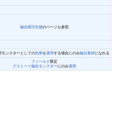
融合呪印生物
のページも参照
用モンスターとしての
効果
を
適用
する場合にのみ
融合素材
になれる
フィールド
限定
デストーイ
融合モンスター
にのみ
適用