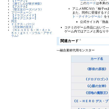
【トークン】
この
カード
は本来の
《凍てし心が映す神影》
【アステカ】
アニメARC-Vの「柚子v
《聖王女ローズパメラ》
また、同作に登場するド
フリーチェーン
【ドラゴンメイド】
ト・ナイチンゲール》
を
【＠イグニスター】
列王
公式サイト内「熱血
ドミナス・パージ
《月女神の至天》
コナミのゲーム作品において―
《Ｎｏ.１０１ Ｓ・Ｈ・Ａｒｋ
ゲーム内ではアニメと異なり十
Ｋｎｉｇｈｔ－ソウル・アサイ
ラム》
関連カード
†
―融合素材代用モンスター
カード名
《影依の原核》
《ドロドロゴン
《心眼の女神》
《沼地の魔獣王
《Ｅ－ＨＥＲＯ デス・プ