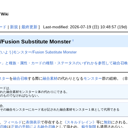
Wiki
ード
|
新規
|
最終更新
] Last-modified: 2026-07-19 (日) 10:48:57 (19d)
sion Substitute Monster
†
ンスター/Fusion Substitute Monster
ー」と種族・属性・カードの種類・ステータスのいずれかを参照して融合召喚
スター
を
融合召喚
する際に
融合素材
の代わりとなる
モンスター
群の総称。（
ードは、

れた融合素材モンスター１体の代わりにできる。

規のものでなければならない。
合、

その融合モンスターにカード名が記された融合素材モンスター１体として代用できる

、
フィールド
に
表側表示
で存在すると
《スキルドレイン》
等に
無効
にされる
召喚
は
正規の手順による融合召喚
として扱われ、
蘇生制限
も適用されない。