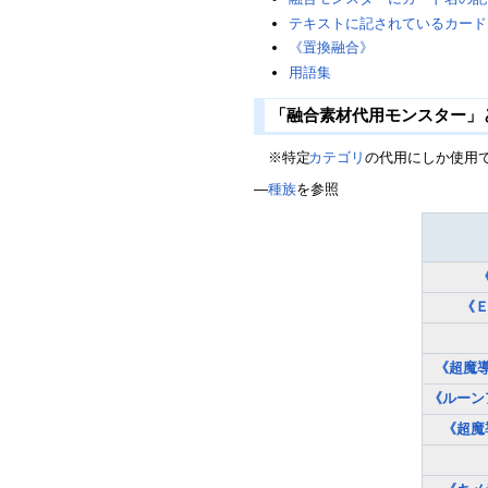
テキストに記されているカード
《置換融合》
用語集
「融合素材代用モンスター」
※特定
カテゴリ
の代用にしか使用
―
種族
を参照
《Ｅ
《超魔
《ルーン
《超魔