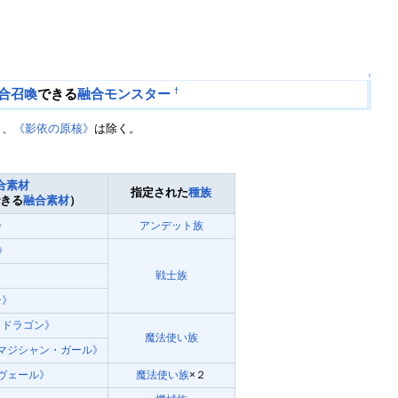
↑
合召喚
できる
融合モンスター
†
》
、
《影依の原核》
は除く。
合素材
指定された
種族
できる
融合素材
）
》
アンデット族
》
戦士族
ン》
・ドラゴン》
魔法使い族
マジシャン・ガール》
ヴェール》
魔法使い族
×２