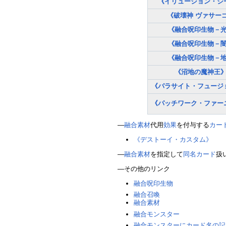
《イリュージョン・シ
《破壊神 ヴァサー
《融合呪印生物－
《融合呪印生物－
《融合呪印生物－
《沼地の魔神王
《パラサイト・フュージ
《パッチワーク・ファー
―
融合素材
代用
効果
を付与する
カー
《デストーイ・カスタム》
―
融合素材
を指定して
同名カード
扱
―その他のリンク
融合呪印生物
融合召喚
融合素材
融合モンスター
融合モンスターにカード名の記