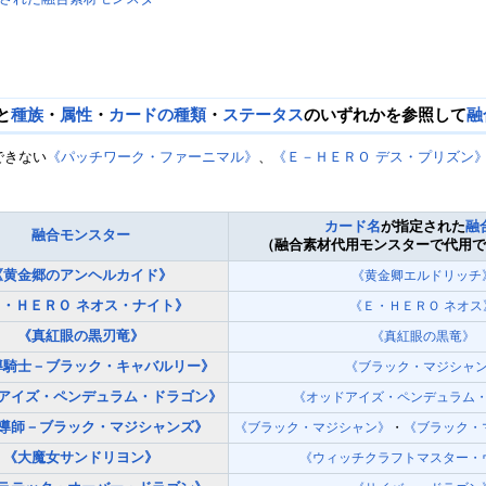
と
種族
・
属性
・
カードの種類
・
ステータス
のいずれかを参照して
融
できない
《パッチワーク・ファーニマル》
、
《Ｅ－ＨＥＲＯ デス・プリズン
カード名
が指定された
融
融合モンスター
（融合素材代用モンスターで代用
《黄金郷のアンヘルカイド》
《黄金卿エルドリッチ
・ＨＥＲＯ ネオス・ナイト》
《Ｅ・ＨＥＲＯ ネオス
《真紅眼の黒刃竜》
《真紅眼の黒竜》
導騎士－ブラック・キャバルリー》
《ブラック・マジシャ
アイズ・ペンデュラム・ドラゴン》
《オッドアイズ・ペンデュラム
導師－ブラック・マジシャンズ》
《ブラック・マジシャン》
・
《ブラック・
《大魔女サンドリヨン》
《ウィッチクラフトマスター・