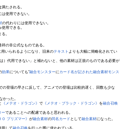
は満たされる。
には使用できない。
材
の代わりには使用できない。
み使用できる。
まる。
発祥の非公式なものである。
に用いられるようになり、旧来の
テキスト
よりも大幅に簡略化されてい
は）代用できない」と補わないと、他の素材は正規のものである必要が
の
効果
についても”
融合モンスター
に
カード名が記された融合素材
モンス
での登場の早さに反して、アニメでの登場は比較的遅く、回数も少な
なかった。
と
《メテオ・ドラゴン》
で
《メテオ・ブラック・ドラゴン》
を
融合召喚
ター
であることへの配慮であると思われる。
ＲＯ プリズマー》
が
融合素材
の
同名カード
として
融合素材
になった。
併用して
融合召喚
を行った際に使われている。