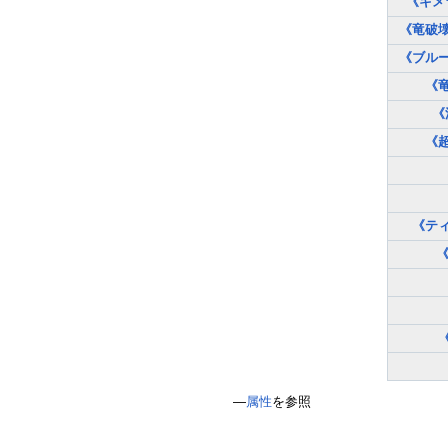
《キメ
《竜破
《ブル
《
《
《
《テ
―
属性
を参照