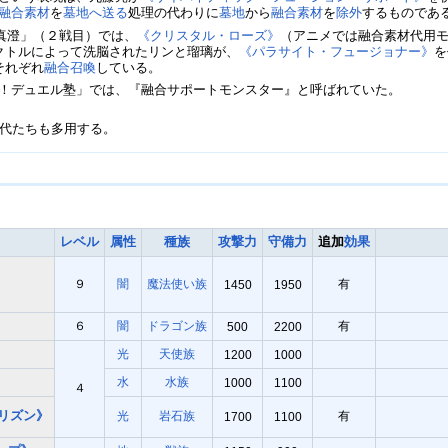
融合素材
を
墓地へ送る
処理の代わりに
墓地
から
融合素材
を
除外
するものであ
s真澄」（２戦目）では、
《クリスタル・ローズ》
（アニメでは融合素材代用
クトルによって洗脳されたリンと瑠璃が、
《パラサイト・フュージョナー》
を
それぞれ
融合召喚
している。
！デュエル塾」では、『融合サポートモンスター』と呼ばれていた。
代たちも多用する。
レベル
属性
種族
攻撃力
守備力
追加
効果
９
闇
魔法使い族
有
1450
1950
》
６
闇
ドラゴン族
有
500
2200
光
天使族
1200
1000
》
水
水族
1000
1100
４
リズン》
光
岩石族
有
1700
1100