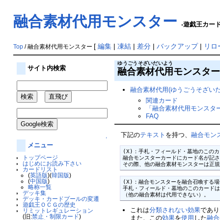
融合素材代用モンスター
-遊戯王カード
[
編集
|
凍結
|
差分
|
バックアップ
|
リロ
Top
/ 融合素材代用モンスター
ゆうごうそざいだいよう
サイト内検索
融合素材代用
モンスター/Fu
融合素材代用(ゆうごうそざいだいよう)モ
関連カード
「融合素材代用モンスタ
FAQ
下記の
テキスト
を持つ、
融合モン
↑
メニュー
(X)：手札・フィールド・墓地のこのカ
トップページ
融合モンスターカードにカード名が記さ
はじめにお読み下さい
その際、他の融合素材モンスターは正
カードリスト
(
英語版
)(
韓国版
)
(
中国版
)
(X)：融合モンスターを融合召喚する場
略称一覧
手札・フィールド・墓地のこのカードは
デッキ集
（他の融合素材は代用できない）。
デッキ・カードプールの変遷
遊戯王ＯＣＧの歴史
これは
分類されない効果
であり
リミットレギュレーション
(旧:
禁止・制限カード
)
また、この
効果
を
使用
した
融合