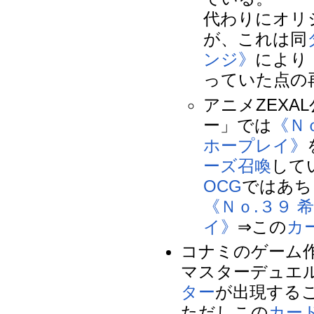
代わりにオリ
が、これは同
ンジ》
により
っていた点の
アニメZEX
ー」では
《Ｎ
ホープレイ》
ーズ召喚
して
OCG
ではあち
《Ｎｏ.３９ 
イ》
⇒この
カ
コナミのゲーム
マスターデュエ
ター
が出現する
ただしこの
カー