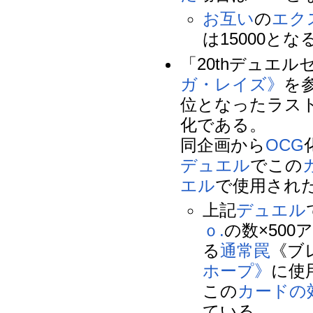
お互い
の
エク
は15000とな
「20thデュエ
ガ・レイズ》
を
位となったラス
化である。
同企画から
OCG
デュエル
でこの
エル
で使用され
上記
デュエル
ｏ.
の数×500
る
通常罠
《ブ
ホープ》
に使
この
カードの
ている。