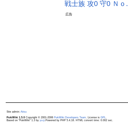
戦士族
攻0
守0
Ｎｏ
広告
Site admin:
Aitsu
PukiWiki 1.5.0
Copyright © 2001-2006
PukiWiki Developers Team
. License is
GPL
.
Based on "PukiWiki" 1.3 by
yu-ji
.Powered by PHP 5.4.16. HTML convert time: 0.002 sec.