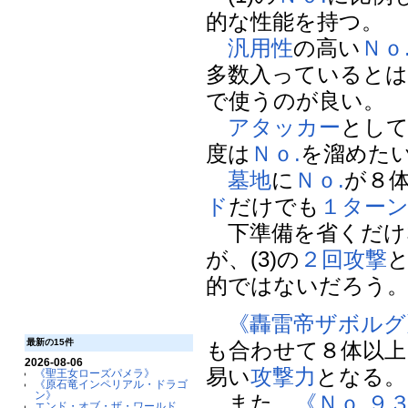
的な性能を持つ。
汎用性
の高い
Ｎｏ
多数入っていると
で使うのが良い。
アタッカー
とし
度は
Ｎｏ.
を溜めた
墓地
に
Ｎｏ.
が８
ド
だけでも
１ター
下準備を省くだけ
が、(3)の
２回攻撃
的ではないだろう
《轟雷帝ザボルグ
最新の15件
も合わせて８体以上
2026-08-06
易い
攻撃力
となる。
《聖王女ローズパメラ》
《原石竜インペリアル・ドラゴ
ン》
また、
《Ｎｏ.９
エンド・オブ・ザ・ワールド