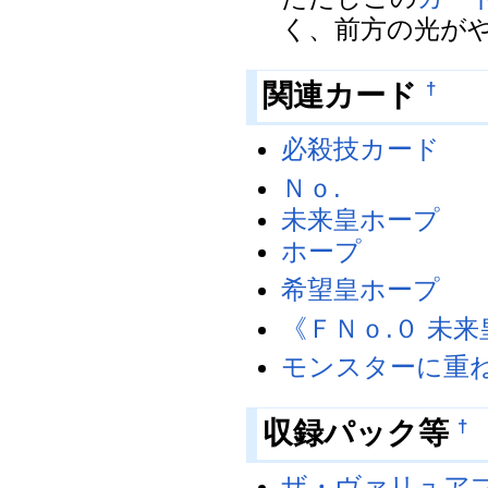
く、前方の光が
関連カード
†
必殺技カード
Ｎｏ.
未来皇ホープ
ホープ
希望皇ホープ
《ＦＮｏ.０ 未
モンスターに重
収録パック等
†
ザ・ヴァリュアブ