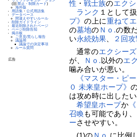
性
・
戦士族
の
エクシ
(旧:
禁止・制限カード
)
海外版
ランク
１として扱
用語集
・
公式用語集
データベース
間違えやすいルール
プ》
の上に
重ねてエ
削除ガイドライン
最近削除されたページ
の
墓地
の
Ｎｏ.
の数
ページ削除告知
掲示板
ご意見/荒らし報告
い
永続効果
、
２回攻
議論用
議論での決定事項
ルール質問
通常の
エクシーズ
が、
Ｎｏ.
以外の
エ
広告
噛み合いが悪い。
《マスター・ピー
０ 未来皇ホープ》
は攻め時に出したい
希望皇ホープ
か
《
召喚
も可能であり、
ー
させやすい。
(1)の
Ｎｏ.
に比例