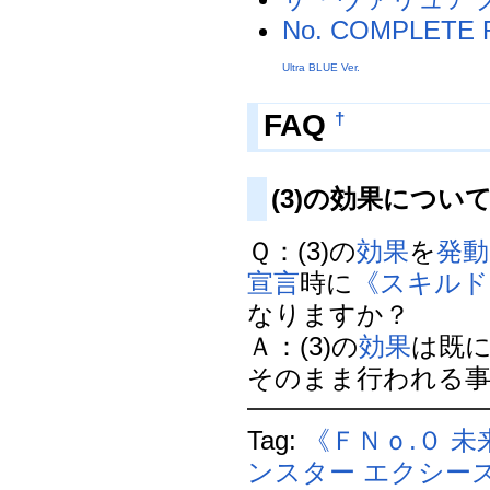
No. COMPLETE 
Ultra BLUE Ver.
FAQ
†
(3)の効果につい
Ｑ：(3)の
効果
を
発動
宣言
時に
《スキルド
なりますか？
Ａ：(3)の
効果
は既
そのまま行われる事にな
Tag:
《ＦＮｏ.０ 
ンスター
エクシー