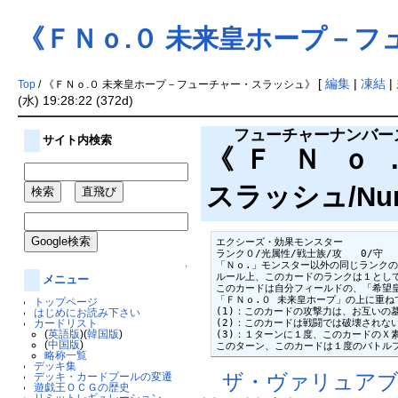
《ＦＮｏ.０ 未来皇ホープ－
[
編集
|
凍結
|
Top
/ 《ＦＮｏ.０ 未来皇ホープ－フューチャー・スラッシュ》
(水) 19:28:22 (372d)
フューチャーナンバー
サイト内検索
《
ＦＮｏ
スラッシュ/Numbe
エクシーズ・効果モンスター

ランク０/光属性/戦士族/攻   0/守   
「Ｎｏ.」モンスター以外の同じランクの
↑
ルール上、このカードのランクは１として
メニュー
このカードは自分フィールドの、「希望皇
「ＦＮｏ.０ 未来皇ホープ」の上に重ね
トップページ
(1)：このカードの攻撃力は、お互いの
はじめにお読み下さい
(2)：このカードは戦闘では破壊されない
カードリスト
(
英語版
)(
韓国版
)
(3)：１ターンに１度、このカードのＸ
(
中国版
)
このターン、このカードは１度のバトル
略称一覧
デッキ集
ザ・ヴァリュアブ
デッキ・カードプールの変遷
遊戯王ＯＣＧの歴史
リミットレギュレーション