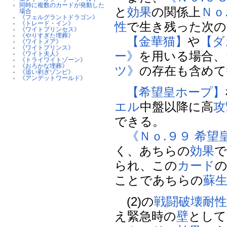
同時に複数のカードが発動した
と
効果
の関係上
Ｎｏ
場合
《フェルグラントドラゴン》
性
で生き残った次の
《トレード・イン》
《ワイトプリンセス》
《やりすぎた埋葬》
【金華猫】
や
【ダ
《ワイトメア》
《ワイトプリンス》
ー》
を用いる場合、
《ワイト夫人》
《トライワイトゾーン》
《おろかな埋葬》
ツ》
の存在も含めて
《追い剥ぎゾンビ》
《アンデットワールド》
【希望皇ホープ】
エル
中盤以降に高
攻
できる。
《Ｎｏ.９９ 希
く、あちらの
効果
られ、この
カード
ことであちらの
蘇
(2)の
戦闘破壊
耐
え緊急時の
壁
として