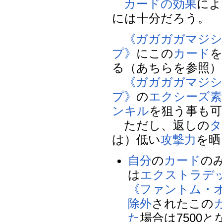
カードの効果
によ
には十分だろう。
《ガガガガマジ
プ》
にこの
カード
る（あちらを参照）
《ガガガガマジ
プ》
の
エクシーズ素
ンキル
を狙う事も可
ただし、返しの
タ
は）低い
攻撃力
を晒
自分
の
カード
の
は
エクストラデ
《ファントム・
除外
されたこの
た
場合は7500と