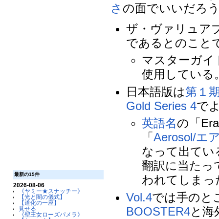
さ
の面でいいだろ
ザ・ヴァリュア
であるとのこと
マスターガイ
使用している
日本語版は
第１
Gold Series 4
で
英語名
の「Er
「
Aerosol/
なって出てい
翻訳に当たっ
最新の15件
われてしまっ
2026-08-06
《ヤミー★スナッチー》
Vol.4
では手のと
【光と闇の儀式】
【道化の一座】
BOOSTER4
と海
見せる
《聖王女ローズパメラ》