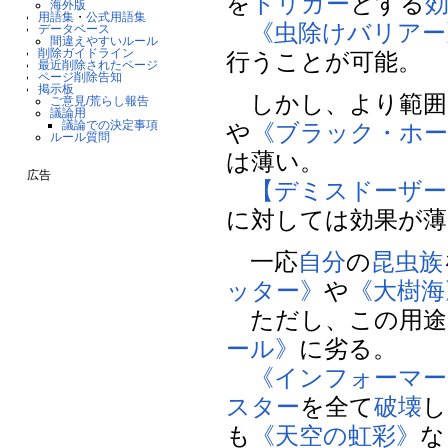
を
トリガー
とする
海外版
用語集
・
公式用語集
《虫除けバリアー
データベース
間違えやすいルール
削除ガイドライン
行うことが可能。
最近削除されたページ
ページ削除告知
掲示板
しかし、より範囲
ご意見/荒らし報告
議論用
議論での決定事項
や
《ブラック・ホー
ルール質問
は薄い。
広告
【デミスドーザー
に対しては効果が薄
一応
自分
の
昆虫族
ッター》
や
《大樹海
ただし、この用途
ール》
に劣る。
《インフォーマー
スター
を全て
破壊
し
も
《天空の虹彩》
な