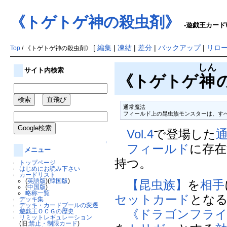
《トゲトゲ神の殺虫剤》
-遊戯王カードW
[
編集
|
凍結
|
差分
|
バックアップ
|
リロ
Top
/ 《トゲトゲ神の殺虫剤》
しん
サイト内検索
《トゲトゲ
神
通常魔法

フィールド上の昆虫族モンスターは、す
Vol.4
で登場した
↑
フィールド
に存在
メニュー
持つ。
トップページ
はじめにお読み下さい
カードリスト
(
英語版
)(
韓国版
)
【昆虫族】
を
相手
(
中国版
)
略称一覧
セット
カード
とな
デッキ集
デッキ・カードプールの変遷
《ドラゴンフラ
遊戯王ＯＣＧの歴史
リミットレギュレーション
(旧:
禁止・制限カード
)