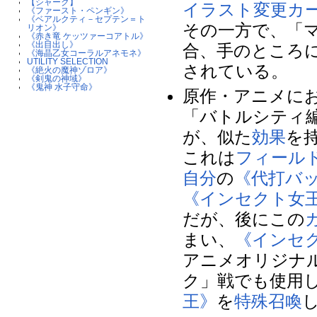
【シャーク】
イラスト変更カ
《ファースト・ペンギン》
《ベアルクティ－セプテン＝ト
その一方で、「
リオン》
《赤き竜 ケッツァーコアトル》
《出目出し》
合、手のところ
《海晶乙女コーラルアネモネ》
UTILITY SELECTION
されている。
《絶火の魔神ゾロア》
《剣鬼の神域》
《鬼神 水子守命》
原作・アニメに
「バトルシティ編
が、似た
効果
を
これは
フィール
自分
の
《代打バ
《インセクト女
だが、後にこの
まい、
《インセ
アニメオリジナル
ク」戦でも使用
王》
を
特殊召喚