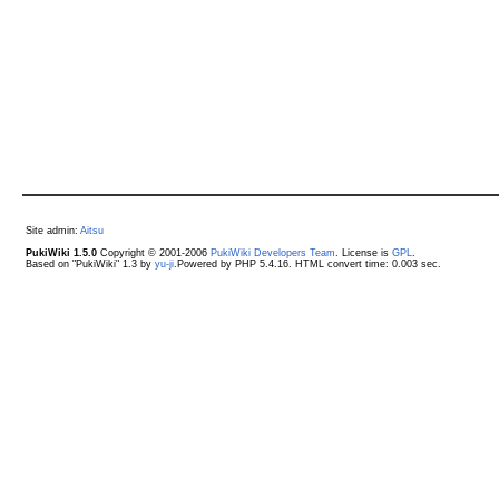
Site admin:
Aitsu
PukiWiki 1.5.0
Copyright © 2001-2006
PukiWiki Developers Team
. License is
GPL
.
Based on "PukiWiki" 1.3 by
yu-ji
.Powered by PHP 5.4.16. HTML convert time: 0.003 sec.