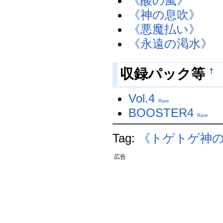
《酸の嵐》
《神の息吹》
《悪魔払い》
《永遠の渇水》
収録パック等
†
Vol.4
Rare
BOOSTER4
Rare
Tag:
《トゲトゲ神
広告