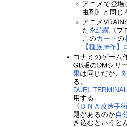
アニメで登場
虫剤》と同じ
アニメVRA
た
永続罠
《プ
この
カード
の
【種族操作】
コナミのゲーム
GB版のDMシリ
果
は同じだが、
る。
DUEL TERMINA
用する。
《ＤＮＡ改造手
題があるのか
自
き込むというと