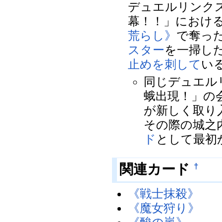
デュエルリンク
幕！！」における
荒らし》
で奪っ
スター
を一掃し
止めを刺して
い
同じデュエル
蛾出現！」の
が新しく取り
その際の城之
ド
として最初
関連カード
†
《戦士抹殺》
《魔女狩り》