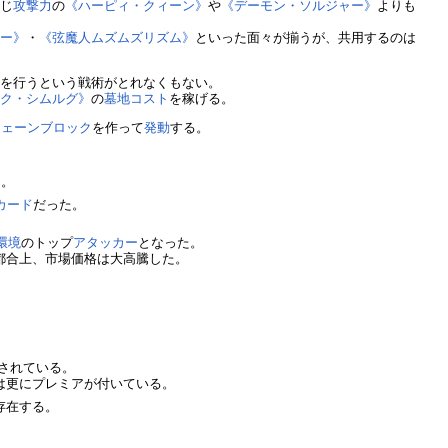
同じ
攻撃力
の
《ハーピィ・クィーン》
や
《デーモン・ソルジャー》
よりも
ター》
・
《弦魔人ムズムズリズム》
といった面々が揃うが、共用するのは
喚
を行うという戦術がとれなくもない。
ーク・シムルグ》
の
墓地コスト
を稼げる。
チェーンブロック
を作って
発動
する。
る。
カード
だった。
環境
のトップ
アタッカー
となった。
都合上、市場価格は大高騰した。
されている。
は更にプレミアが付いている。
存在する。