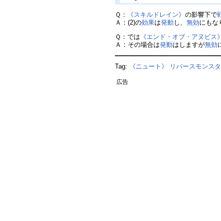
Ｑ：
《スキルドレイン》
の影響下で
Ａ：(2)の
効果
は
発動
し、
無効
にもなり
Ｑ：では
《エンド・オブ・アヌビス
Ａ：その場合は
発動
はしますが
無効
Tag:
《ニュート》
リバースモンス
広告