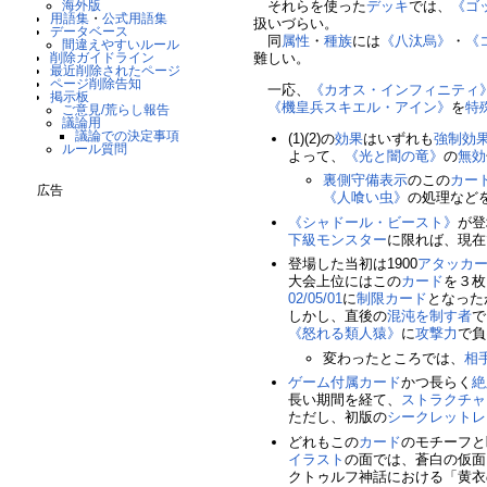
それらを使った
デッキ
では、
《ゴ
海外版
用語集
・
公式用語集
扱いづらい。
データベース
同
属性
・
種族
には
《八汰烏》
・
《
間違えやすいルール
難しい。
削除ガイドライン
最近削除されたページ
ページ削除告知
一応、
《カオス・インフィニティ
掲示板
《機皇兵スキエル・アイン》
を
特
ご意見/荒らし報告
議論用
議論での決定事項
(1)(2)の
効果
はいずれも
強制効
ルール質問
よって、
《光と闇の竜》
の
無効
裏側守備表示
のこの
カー
広告
《人喰い虫》
の処理などを
《シャドール・ビースト》
が登
下級モンスター
に限れば、現在
登場した当初は1900
アタッカ
大会上位にはこの
カード
を３枚
02/05/01
に
制限カード
となった
しかし、直後の
混沌を制す者
で
《怒れる類人猿》
に
攻撃力
で負
変わったところでは、
相
ゲーム付属カード
かつ長らく
絶
長い期間を経て、
ストラクチャ
ただし、初版の
シークレットレ
どれもこの
カード
のモチーフと
イラスト
の面では、蒼白の仮面
クトゥルフ神話における「黄衣