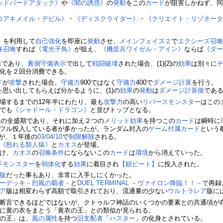
ッドバードアタック》
や
《闇の誘惑》
の
発動
をこの
カード
が阻害しかねず、
コアキメイル・デビル》
・
《ディスクライダー》
・
《クリエイト・リゾネー
》
を利用して
自己強化
を即座に
発動
させ、
メインフェイズ２
で
エクシーズ召
殊召喚
すれば
《電光千鳥》
が狙え、
《機皇兵ワイゼル・アイン》
ならば
《ダ
果
であり、
裏側守備表示
で出して
戦闘破壊
された場合、(1)(2)の
効果
は別々に
化を２回分消費できる。
ド
が
攻撃
された場合、
守備力
900ではなく
守備力
400で
ダメージ計算
を行う。
思い出してもらえば分かるように、(1)の
効果
の
発動
は
ダメージ計算後
であ
場するまでの12年半にわたり、最も
攻撃力
の高い
リバースモンスター
はこの
でも
《シャドール・ドラゴン》
と並びトップとなる。
ー
の全盛期であり、それに加え２つの
メリット
効果
を持つこの
カード
は瞬時に
フル投入している者が多かったが、ランダム封入の
ゲーム付属カード
という
が、１年後の
03/04/10
で
制限解除
される。
《怒れる類人猿》
と
カオス
が登場。
け、
カオス
の
召喚条件
にならないこの
カード
は
環境
から消えていった。
手
モンスター
を
弱体化
する
効果
に着目され
【鎖ビート】
に投入された。
版
だった事もあり、非常に入手しにくかった。
ーデッキ－烈風の覇者－
と
DUEL TERMINAL －ヴァイロン降臨！！－
で再録
ア
版は相変わらず高額で取引されており、流通量の少ない
ウルトラレア
版に
断言できるほどではないが、クトゥルフ神話のいくつかの要素との共通項が
に黄の衣をまとう「黄衣の王」との類似が見られる。
の王」は、
風の属性
を持つ
旧支配者
「
ハスター
」の化身とされている。