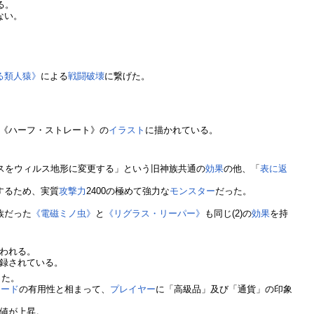
る。
ない。
る類人猿》
による
戦闘破壊
に繋げた。
《ハーフ・ストレート》の
イラスト
に描かれている。
スをウィルス地形に変更する」という旧神族共通の
効果
の他、「
表に返
するため、実質
攻撃力
2400の極めて強力な
モンスター
だった。
族だった
《電磁ミノ虫》
と
《リグラス・リーパー》
も同じ(2)の
効果
を持
われる。
録されている。
った。
カード
の有用性と相まって、
プレイヤー
に「高級品」及び「通貨」の印象
値が上昇。