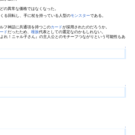
どの異常な価格ではなくなった。
るくる回転し、手に杖を持っている人型の
モンスター
である。
ルフ神話に共通項を持つこの
カード
が採用されたのだろうか。
ード
だったため、
種族
代表としての選定なのかもしれない。
いよれ！ニャル子さん』の主人公とのモチーフつながりという可能性もあ
↑
↑
↑