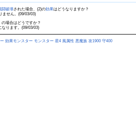
戦闘破壊
された場合、(2)の
効果
はどうなりますか？
ません。(09/03/03)
》
の場合はどうですか？
になります。(09/03/03)
ター
効果モンスター
モンスター
星4
風属性
悪魔族
攻1900
守400