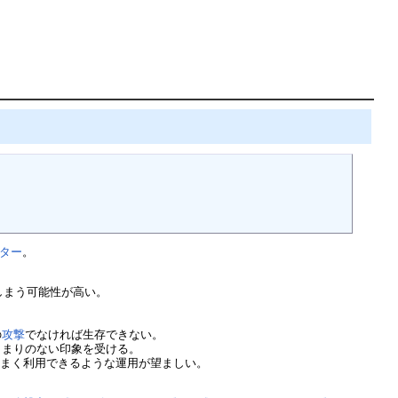
ター
。
しまう可能性が高い。
の
攻撃
でなければ生存できない。
とまりのない印象を受ける。
うまく利用できるような運用が望ましい。