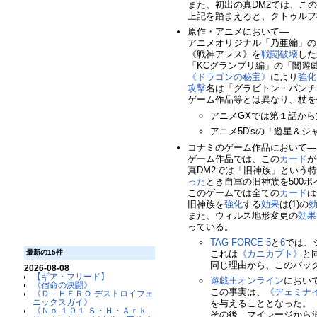
また、初出の真DM2では、こ
上記を踏まえると、クトゥルフ
原作・アニメにおいて―
アニメオリジナル「乃亜編」の
《戦神アレス》を
戦闘破壊
した
「KCグランプリ編」の「闇遊
《ドラゴンの秘宝》
により
強化
攻撃
名は「グラビトン・パンチ
ゲーム作品等とは異なり、杖を
アニメGXでは第１話から
アニメ5D'sの「遊星＆
コナミのゲーム作品において―
ゲーム作品では、この
カード
が
真DM2では「旧神族」という
った
とき自軍の旧神族を500ポ
このゲームでは全ての
カード
は
旧神族を
強化
する
効果
は(1)の
また、ウィルス地形変更の
効果
っている。
TAG FORCE 5
と
6
では、
これは
《カニカブト》
と
最新の15件
同じ理由から、このパッ
2026-08-08
【ギア・フリード】
遊戯王オンライン
におい
《宿命の決闘》
この事実は、
《ヂェミナ
《Ｄ－ＨＥＲＯ デストロイフェ
ニックスガイ》
を与えることとなった。
《Ｎｏ.１０１ Ｓ・Ｈ・Ａｒｋ
その後、マイレージから