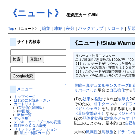
《ニュート》
-遊戯王カードWiki
[
編集
|
凍結
|
差分
|
バックアップ
|
リロード
|
新
Top
/ 《ニュート》
《ニュート/Slate Warri
サイト内検索
リバース・効果モンスター

星４/風属性/悪魔族/攻1900/守 400

(1)：このカードがリバースした場合に
このカードの攻撃力・守備力は５００ア
(2)：このカードが戦闘で破壊された場
このカードを破壊したモンスターの攻
遊戯王真デュエルモンスターズII
↑
メニュー
リバースした
場合に
自己強化
する
トップページ
(1)の
効果
を
発動
できれば
攻撃力
2
はじめにお読み下さい
そのため、
相手
ターン
の
エンドフ
カードリスト
(
英語版
)(
韓国版
)
《ガムシャラ》
を活用する事も可
(
中国版
)
《最終突撃命令》
ならば
《ジャイ
略称一覧
(2)の
弱体化
効果
は
対象をとらず
《
デッキ集
デッキ・カードプールの変遷
以上のことから、基本的には
自己
遊戯王ＯＣＧの歴史
リミットレギュレーション
大半の
風属性
は
鳥獣族
と
ドラゴン
(旧:
禁止・制限カード
)