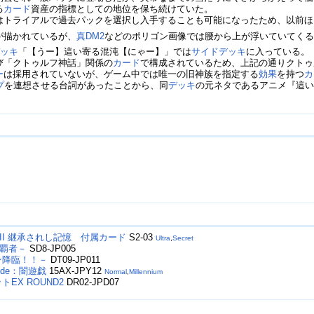
る
カード
資産の指標としての地位を保ち続けていた。
はトライアルで過去パックを選択し入手することも可能になったため、以前ほ
が描かれているが、
真DM2
などのポリゴン画像では腰から上が浮いていてく
デッキ
「【うー】這い寄る混沌【にゃー】」では
サイドデッキ
に入っている。
び「クトゥルフ神話」関係の
カード
で構成されているため、上記の通りクトゥ
ー
は採用されていないが、ゲーム中では唯一の旧神族を指定する
効果
を持つ
カ
プ
を連想させる台詞があったことから、同
デッキ
の元ネタであるアニメ『這
I 継承されし記憶 付属カード
S2-03
Ultra
,
Secret
覇者－
SD8-JP005
ロン降臨！！－
DT09-JP011
de：闇遊戯
15AX-JPY12
Normal
,
Millennium
EX ROUND2
DR02-JPD07