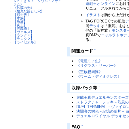
Ｋｎｉｇｈｔ－ソウル・アサイ
遊戯王オンライン
におけ
ラム》
《砂漠の光》
リニューアルされてから
《姑息な落とし穴》
イラスト
は胸から上だけ
【戦士族】
【水族】
TAG FORCE 6での配信
【魚族】
【炎王】
同
デッキ
は「混沌」およ
【雲魔物】
他の「旧神族」
モンスタ
【ヴェルズ】
真DM2で
ニャルラトホテ
【ランク４】
【ランク２】
る。
【ライゼオル】
†
関連カード
《電磁ミノ虫》
《リグラス・リーパー》
《王族親衛隊》
《ワーム・ディミクレス》
†
収録パック等
遊戯王真デュエルモンスターズI
ストラクチャーデッキ－烈風の
DUEL TERMINAL －ヴァイ
決闘者の栄光－記憶の断片－ si
デュエルロワイヤル デッキセット
†
FAQ