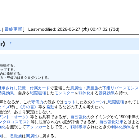
規
|
最終更新
] Last-modified: 2026-05-27 (水) 00:47:02 (73d)
or》
†
発動する。

ップする。

合に発動する。

撃力・守備力は５００ダウンする。
 継承されし記憶 付属カード
で登場した
風属性
・
悪魔族
の
下級
リバースモンス
誘発効果
、自身を
戦闘破壊
した
モンスター
を
弱体化
する
誘発効果
を持つ。
400となるが、この
守備力
の低さでは
セット
した次の
ターン
に
戦闘破壊
されて
ェイズ
時に
《月の書》
等を
発動
するなどの工夫を考えたい。
能だが、あまり安定はしない。
アント・オーク》
等とも共有できるが、
自己強化
のタイミングから1900未満
マクロコスモス》
等に阻害されない点が評価できるが、
自己強化
効果
とはま
強化
を無視して
アタッカー
として使い、
戦闘破壊
されたときの
弱体化
効果
を
族
に、
悪魔族
は
闇属性
に属する。