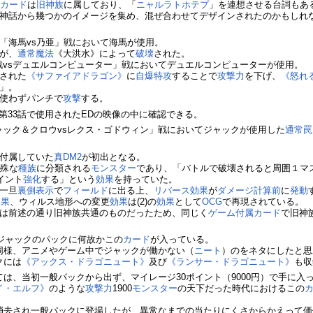
の
カード
は
旧神族
に属しており、「
ニャルラトホテプ
」を連想させる台詞もあ
神話から幾つかのイメージを集め、混ぜ合わせてデザインされたのかもしれ
「海馬vs乃亜」戦において海馬が使用。
が、
通常魔法
《大洪水》によって
破壊
された。
戯vsデュエルコンピューター」戦においてデュエルコンピューターが使用。
された
《サファイアドラゴン》
に
自爆特攻
することで
攻撃力
を下げ、
《怒れ
」。
使わずパンチで
攻撃
する。
第33話で使用されたEDの映像の中に確認できる。
ジャック＆クロウvsレクス・ゴドウィン」戦においてジャックが使用した
通常罠
付属していた
真DM2
が初出となる。
特殊な
種族
に分類される
モンスター
であり、「バトルで破壊されると周囲１マ
イント
強化
する」という
効果
を持っていた。
一旦
裏側表示
で
フィールド
に出る上、
リバース効果
が
ダメージ計算前
に
発動
効果
、ウィルス地形への変更
効果
は(2)の
効果
として
OCG
で再現されている。
は前述の通り旧神族共通のものだったため、同じく
ゲーム付属カード
で旧神
ジャックのパックに何故かこの
カード
が入っている。
同様、アニメやゲーム中でジャックが働かない（
ニート
）のをネタにしたと思
クには
《アックス・ドラゴニュート》
及び
《ランサー・ドラゴニュート》
も収
ては、当初一般パックから出ず、マイレージ30ポイント（9000円）で手に入
イ・エルフ》
のような
攻撃力
1900
モンスター
の天下だった時代におけるこの
消去され一般パックに登場したが、異常なまでの当たりにくさからかえって価