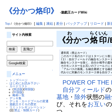
《分かつ烙印》
-遊戯王カードWiki
[
編集
|
凍結
|
差分
|
バックアップ
|
リロード
|
新
Top
/ 《分かつ烙印》
わ
らくいん
サイト内検索
《
分
かつ
烙印
/
通常罠（禁止カード）

このカード名のカードは１ターンに１枚し
(1)：自分フィールドの融合モンスター１
融合モンスターを除く、自分か相手の墓地
そのモンスターをお互いのフィールドに１
「アルバスの落胤」を融合素材とする融合
↑
代わりに対象のモンスター２体を自分フ
メニュー
トップページ
POWER OF THE
はじめにお読み下さい
カードリスト
自分
フィールド
の
(
英語版
)(
韓国版
)
(
中国版
)
略称一覧
墓地
・
除外
状態の
融
デッキ集
デッキ・カードプールの変遷
び、それを
お互い
遊戯王ＯＣＧの歴史
リミットレギュレーション
つ。
(旧:
禁止・制限カード
)