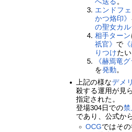
へ送る
。
エンドフェ
かつ烙印》
の聖女カル
相手
ターン
祇官》
で
《
りつけ
たい
《赫焉竜グ
を
発動
。
上記の様な
デメ
殺する運用が見
指定された。
登場304日での
禁
であり、公式か
OCG
ではその