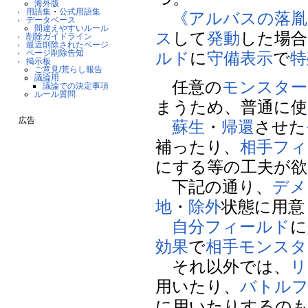
海外版
用語集
・
公式用語集
《アルバスの落胤
データベース
間違えやすいルール
ス
して
発動
した場合
削除ガイドライン
最近削除されたページ
ページ削除告知
ルド
に
守備表示
で
特
掲示板
ご意見/荒らし報告
議論用
任意の
モンスター
議論での決定事項
ルール質問
まうため、普通に使
広告
蘇生
・
帰還
させた
補ったり、
相手
フィ
にする等の工夫が欲
下記の通り、
デメ
地
・
除外
状態に用意
自分
フィールド
に
効果
で
相手
モンスタ
それ以外では、
リ
用いたり、
バトル
に用いたりするの