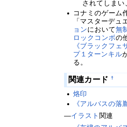
されてしまい
コナミのゲーム
「マスターデュエル
ョン
において
無
ロック
コンボ
の
《ブラックフェ
プ
１ターンキル
る。
関連カード
†
烙印
《アルバスの落
―
イラスト
関連