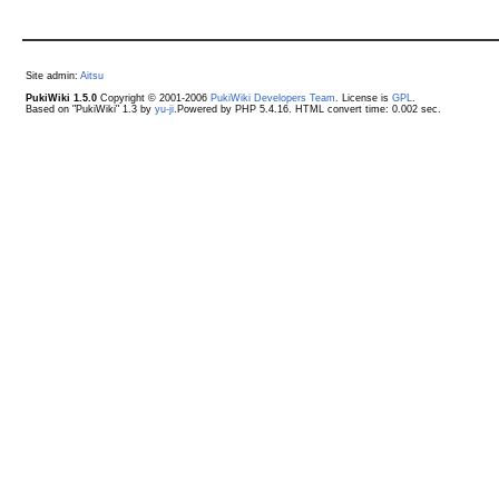
Site admin:
Aitsu
PukiWiki 1.5.0
Copyright © 2001-2006
PukiWiki Developers Team
. License is
GPL
.
Based on "PukiWiki" 1.3 by
yu-ji
.Powered by PHP 5.4.16. HTML convert time: 0.002 sec.