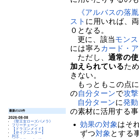
《アルバスの落胤
スト
に用いれば、
０となる。
更に、該当
モンス
には寧ろ
カード・
ただし、
通常の使
加えられている
た
きない。
もっともこの点に
の
自分
ターン
で
攻撃
自分
ターン
に
発動
の素材に活用する事
最新の15件
2026-08-08
《聖王女ローズパメラ》
効果の対象
はそ
フリーチェーン
【ドラゴンメイド】
ずつ
対象
とする
【＠イグニスター】
列王