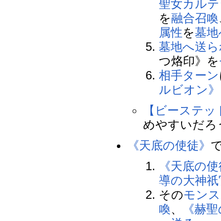
聖女カルテ
を
融合召喚
属性
を
墓地
墓地へ送ら
つ烙印》を
相手
ターン
ルビオン》
【ビーステッ
めやすいだろ
《天底の使徒》
《天底の使
導の大神祇
その
モンス
喚
、
《赫聖