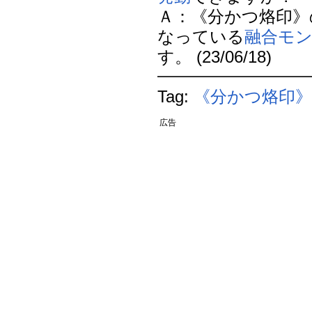
Ａ：《分かつ烙印》
なっている
融合モ
す。 (23/06/18)
Tag:
《分かつ烙印
広告