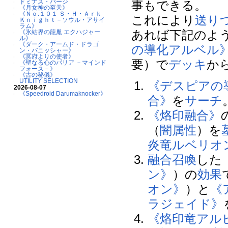
ドミナス・パージ
事もできる。
《月女神の至天》
《Ｎｏ.１０１ Ｓ・Ｈ・Ａｒｋ
これにより
送り
Ｋｎｉｇｈｔ－ソウル・アサイ
ラム》
あれば下記のよ
《氷結界の龍胤 エクハジャー
ル》
《ダーク・アームド・ドラゴ
の導化アルベル
ン・バニッシャー》
《冥府よりの使者》
要）で
デッキ
か
《聖なる心のバリア －マインド
フォース－》
《古の秘儀》
UTILITY SELECTION
《デスピアの
2026-08-07
《Speedroid Darumaknocker》
合》
を
サーチ
《烙印融合》
（
闇属性
）を
炎竜ルベリオ
融合召喚
した
ン》
）の
効果
オン》
）と
《
ラジェイド》
《烙印竜アル