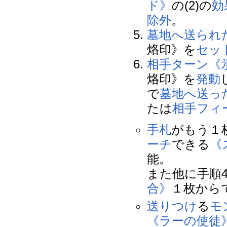
ド》
の(2)の
効
除外
。
墓地へ送られ
烙印》を
セッ
相手
ターン
《
烙印》を
発動
で
墓地へ送っ
たは
相手
フィ
手札
がもう１
ーチ
できる
《
能。
また他に手順4
合》
１枚から
送りつけ
る
モ
《ラーの使徒