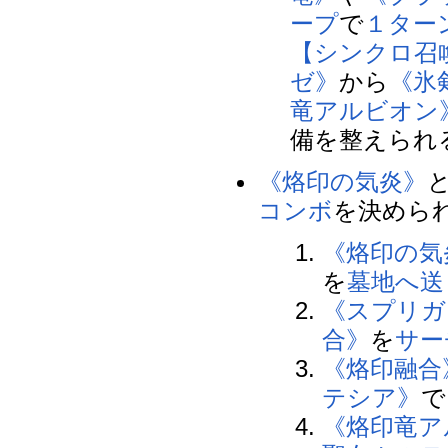
ープ
で
１ター
【シンクロ召
ゼ》
から
《氷
竜アルビオン
備を整えられ
《烙印の気炎》
コンボ
を決めら
《烙印の気
を
墓地へ送
《スプリガ
合》
を
サー
《烙印融合
テシア》
で
《烙印竜ア