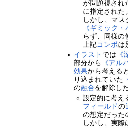
が問題視され
に指定された
しかし、マス
《ギミック・
らず、同様の
上記
コンボ
は
イラスト
では
《
部分から
《アル
効果
から考える
り込まれていた
の
融合
を解除し
設定的に考え
フィールド
の
の想定だった
しかし、実際