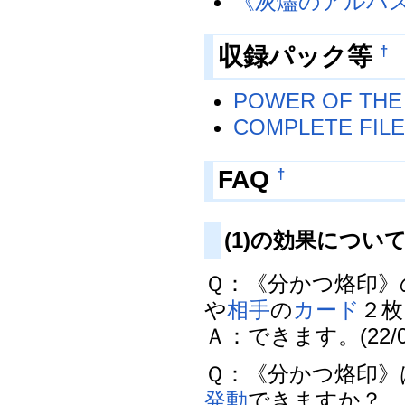
《灰燼のアルバ
収録パック等
†
POWER OF THE
COMPLETE FI
FAQ
†
(1)の効果につい
Ｑ：《分かつ烙印》
や
相手
の
カード
２枚
Ａ：できます。(22/04
Ｑ：《分かつ烙印》
発動
できますか？