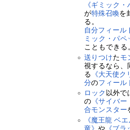
《ギミック・
が
特殊召喚
を
る。
自分
フィール
ミック・パペ
こともできる
送りつけ
た
モ
視するなら、
る
《大天使ク
分
の
フィール
ロック
以外で
の
《サイバー
合モンスター
《魔王龍 ベ
竜》
や
《ブラ