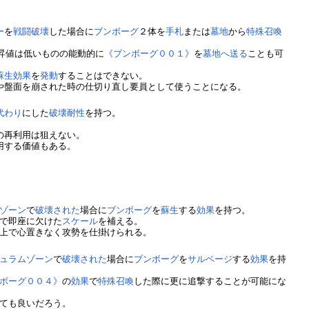
ー
を
戦闘破壊
した場合に
ブンボーグ
２体を
手札
または
墓地
から
特殊召喚
昇値は低いものの能動的に
《ブンボーグ００１》
を
墓地へ送る
ことも可
蘇生
効果
を
発動
することはできない。
や盤面を崩された時の仕切り直し要員として使うことになる。
代わり
にした
破壊
耐性
を持つ。
。
の再利用は狙えない。
用する価値もある。
ゾーン
で
破壊された
場合に
ブンボーグ
を
蘇生
する
効果
を持つ。
で即座に欠けた
スケール
を補える。
上で心置きなく攻勢を仕掛けられる。
ュラムゾーン
で
破壊された
場合に
ブンボーグ
を
サルベージ
する
効果
を持
ボーグ００４》
の
効果
で
特殊召喚
した際に更に追撃することが可能にな
ても良いだろう。