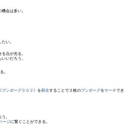
の機会は多い。
したい。
せる点が光る。
もいいだろう。
れる。
《ブンボーグ００２》
を
蘇生
することで２枚の
ブンボーグ
を
サーチ
でき
ろう。
ベージ
に繋ぐことができる。