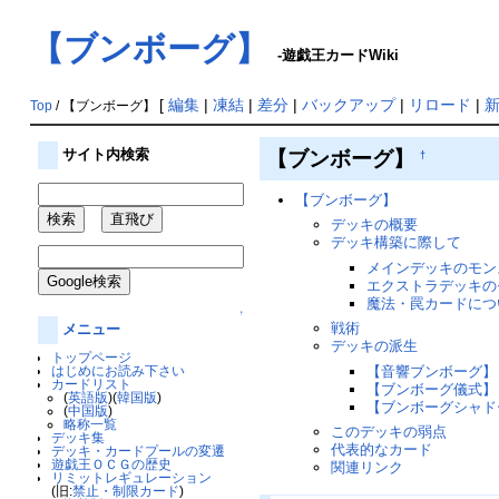
【ブンボーグ】
-遊戯王カードWiki
[
編集
|
凍結
|
差分
|
バックアップ
|
リロード
|
Top
/ 【ブンボーグ】
【ブンボーグ】
サイト内検索
†
【ブンボーグ】
デッキの概要
デッキ構築に際して
メインデッキのモン
エクストラデッキの
魔法・罠カードにつ
↑
戦術
メニュー
デッキの派生
トップページ
【音響ブンボーグ】
はじめにお読み下さい
カードリスト
【ブンボーグ儀式】
(
英語版
)(
韓国版
)
【ブンボーグシャド
(
中国版
)
略称一覧
このデッキの弱点
デッキ集
代表的なカード
デッキ・カードプールの変遷
遊戯王ＯＣＧの歴史
関連リンク
リミットレギュレーション
(旧:
禁止・制限カード
)