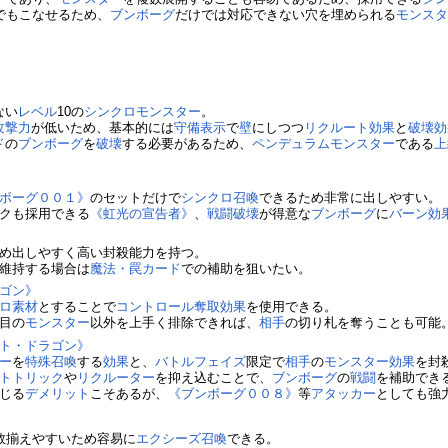
でもこなせるため、
ブンボーグ
だけでは対応できない穴を埋められる
モンス
》
ない
レベル
10の
シンクロモンスター
。
攻撃力
が低いため、基本的には
守備表示
で
壁
にしつつ
リクルート
効果
と
破壊
効
ド
の
ブンボーグ
を
破壊
する必要があるため、
ペンデュラムモンスター
である
上
ボーグ００１》
のセットだけで
シンクロ召喚
できるため非常に出しやすい。
クも採用できる
《虹光の宣告者》
、
戦闘破壊
が得意な
ブンボーグ
に
バーン
効
め出しやすく高い封殺能力を持つ。
維持する場合は
魔法・罠カード
での補助を狙いたい。
ゴン》
ロ素材
とすることで
コントロール奪取
効果
を使用できる。
目の
モンスター
以外を上手く排除できれば、
相手
の切り札を奪うことも可能
ト・ドラゴン》
ー
を
特殊召喚
する
効果
と、
バトルフェイズ
限定で
相手
の
モンスター効果
を封
トトリック
や
リクルーター
を抑え込むことで、
ブンボーグ
の
戦闘
を補助でき
じる
デメリット
こそあるが、
《ブンボーグ００８》
等
アタッカー
としても強
数揃えやすいため容易に
エクシーズ召喚
できる。