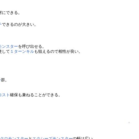
材にできる。
チ
できるのが大きい。
モンスター
を呼び出せる。
使して
１ターンキル
も狙えるので相性が良い。
ー
群。
コスト
確保も兼ねることができる。
↑
ンクロモンスター
と
エクシーズモンスター
の幅は広い。