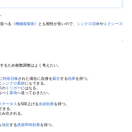
い。
を並べる
《機械複製術》
とも相性が良いので、
シンクロ召喚
や
エクシーズ
↑
在するため枚数調整はよく考えたい。
に
特殊召喚
された場合に自身を
蘇生
する
効果
を持つ。
に
シンクロ素材
にもできる。
果
の
トリガー
にはなる。
るべく
墓地
へ送っておきたい。
ステータス
を500上げる
永続効果
を持つ。
できる。
生み出される。
を
強化
する
誘発即時効果
を持つ。