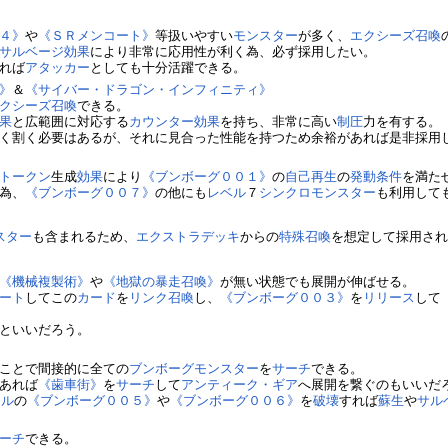
４》
や
《ＳＲメンコート》
等扱いやすい
モンスター
が多く、
エクシーズ召喚
サルベージ
効果
により非常に応用性が利く為、必ず採用したい。
れば
アタッカー
としても十分活躍できる。
》
＆
《サイバー・ドラゴン・インフィニティ》
クシーズ召喚
できる。
果
と広範囲に対応する
カウンター
効果
を持ち、非常に高い
制圧
力を有する。
く割く必要はあるが、それに見合った性能を持つため余裕があれば是非採用
トークン
生成
効果
により
《ブンボーグ００１》
の
自己再生
の
発動条件
を満た
為、
《ブンボーグ００７》
の他にも
レベル
７
シンクロモンスター
も利用して
スター
も含まれるため、
エクストラデッキ
からの
特殊召喚
を想定して採用さ
《機械複製術》
や
《地獄の暴走召喚》
が無い状態でも展開が伸ばせる。
ート
してこの
カード
を
リンク召喚
し、
《ブンボーグ００３》
を
リリース
して
といいだろう。
ことで間接的に全ての
ブンボーグ
モンスター
を
サーチ
できる。
あれば
《歯車街》
を
サーチ
して
アンティーク・ギア
へ展開を繋ぐのもいいだ
ール
の
《ブンボーグ００５》
や
《ブンボーグ００６》
を
破壊
すれば
蘇生
や
サル
ーチ
できる。