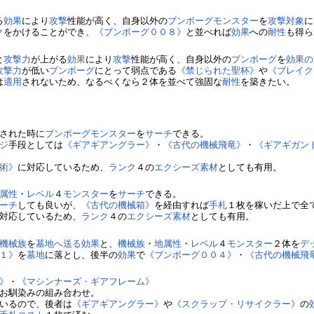
る
効果
により
攻撃
性能が高く、自身以外の
ブンボーグ
モンスター
を
攻撃対象
に
ク
をかけることができ、
《ブンボーグ００８》
と並べれば
効果
への
耐性
も得ら
と
攻撃力
が上がる
効果
により
攻撃
性能が高く、自身以外の
ブンボーグ
を
効果の
攻撃力
が低い
ブンボーグ
にとって弱点である
《禁じられた聖杯》
や
《ブレイク
は
適用
されないため、なるべくなら２体を並べて強固な
耐性
を築きたい。
された時に
ブンボーグ
モンスター
を
サーチ
できる。
ジ
手段としては
《ギアギアングラー》
・
《古代の機械飛竜》
・
《ギアギガン
術》
に対応しているため、
ランク
４の
エクシーズ素材
としても有用。
属性
・
レベル
４
モンスター
を
サーチ
できる。
ーチ
しても良いが、
《古代の機械箱》
を経由すれば
手札
１枚を稼いだ上で全
対応しているため、
ランク
４の
エクシーズ素材
としても有用。
機械族
を
墓地へ送る
効果
と、
機械族
・
地属性
・
レベル
４
モンスター
２体を
デ
１》
を
墓地
に落とし、後半の
効果
で
《ブンボーグ００４》
・
《古代の機械飛
》
・
《マシンナーズ・ギアフレーム》
お馴染みの組み合わせ。
いるので、後者は
《ギアギアングラー》
や
《スクラップ・リサイクラー》
の