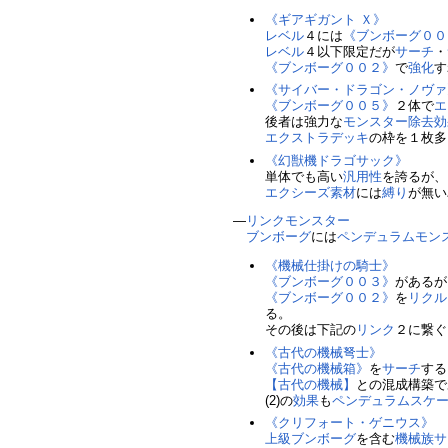
《ギアギガント Ｘ》
レベル
４には
《ブンボーグ００
レベル
４以下限定だが
サーチ
・
《ブンボーグ００２》
で
強化
す
《サイバー・ドラゴン・ノヴァ
《ブンボーグ００５》
２体で
エ
後者は強力な
モンスター除去
効
エクストラデッキ
の枠を１枚多
《幻獣機ドラゴサック》
単体でも高い
汎用性
を誇るが、
エクシーズ素材
には
縛り
が無い
―
リンクモンスター
ブンボーグ
には
ペンデュラムモン
《機械仕掛けの騎士》
《ブンボーグ００３》
があるが
《ブンボーグ００２》
を
リクル
る。
その後は下記の
リンク
２に繋ぐ
《古代の機械弩士》
《古代の機械箱》
を
サーチ
する
【古代の機械】
との混成構築で
(2)の
効果
も
ペンデュラムスケ
《クリフォート・ゲニウス》
上級
ブンボーグ
を含む
機械族
サ