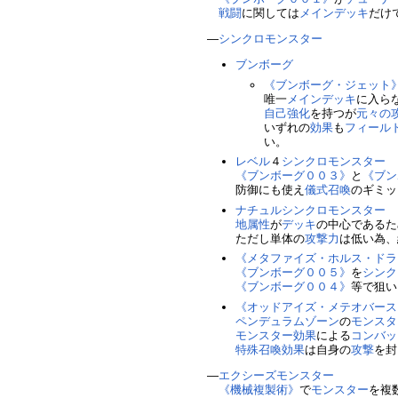
戦闘
に関しては
メインデッキ
だけ
―
シンクロモンスター
ブンボーグ
《ブンボーグ・ジェット
唯一
メインデッキ
に入ら
自己強化
を持つが
元々の
いずれの
効果
も
フィール
い。
レベル
４
シンクロモンスター
《ブンボーグ００３》
と
《ブン
防御にも使え
儀式召喚
のギミッ
ナチュル
シンクロモンスター
地属性
が
デッキ
の中心であるた
ただし単体の
攻撃力
は低い為、
《メタファイズ・ホルス・ドラ
《ブンボーグ００５》
を
シンク
《ブンボーグ００４》
等で狙い
《オッドアイズ・メテオバース
ペンデュラムゾーン
の
モンスタ
モンスター効果
による
コンバッ
特殊召喚
効果
は自身の
攻撃
を封
―
エクシーズモンスター
《機械複製術》
で
モンスター
を複