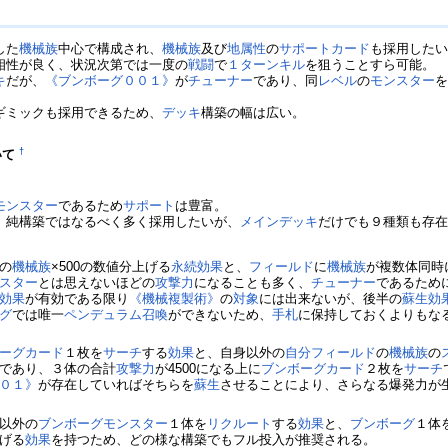
した
機械族
中心で構成され、
機械族
及び
地属性
の
サポートカード
も採用した
相性が良く、状況次第では一度の
戦闘
で
１ターンキル
を狙うことすら可能。
キ
だが、
《ブンボーグ００１》
が
チューナー
であり、同
レベル
の
モンスター
ギミックも採用できるため、
デッキ
構築の幅は広い。
†
いて
モンスター
であるため
サポート
は豊富。
、純構築ではなるべく多く採用したいが、
メインデッキ
だけでも９種類も存
の
機械族
×500の数値分上げる
永続効果
と、
フィールド
に
機械族
が複数体同時
スター
とは思えないほどの
攻撃力
になることも多く、
チューナー
であるため
効果
が有効である限り
《機械複製術》
の
対象
には出来ないが、後半の
蘇生
効
グ
では唯一
ペンデュラム召喚
ができないため、
手札
に保持しておくよりもな
ーグ
カード
１枚を
サーチ
する
効果
と、自身以外の
自分
フィールド
の
機械族
の
であり、３体の合計
攻撃力
が4500になる上に
ブンボーグ
カード
２枚を
サーチ
０１》
が存在していればそちらを
蘇生
させることにより、さらなる爆発力が
以外の
ブンボーグ
モンスター
１体を
リクルート
する
効果
と、
ブンボーグ
１体
げる
効果
を持つため、どの様な構築でもフル投入が推奨される。