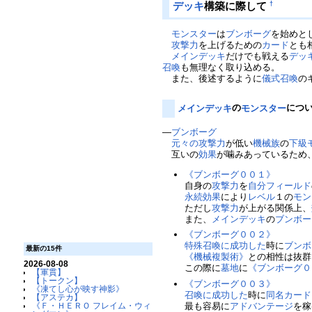
†
デッキ
構築に際して
モンスター
は
ブンボーグ
を始めと
攻撃力
を上げるための
カード
とも
メインデッキ
だけでも戦える
デッ
召喚
も無理なく取り込める。
また、後述するように
儀式召喚
の
メインデッキ
の
モンスター
につ
―
ブンボーグ
元々の攻撃力
が低い
機械族
の
下級
互いの
効果
が噛みあっているため
《ブンボーグ００１》
自身の
攻撃力
を
自分
フィールド
永続効果
により
レベル
１の
モン
ただし
攻撃力
が上がる関係上、
また、
メインデッキ
の
ブンボー
《ブンボーグ００２》
特殊召喚に成功した
時に
ブンボ
最新の15件
《機械複製術》
との相性は抜群
2026-08-08
この際に
墓地
に
《ブンボーグ０
【軍貫】
【トークン】
《ブンボーグ００３》
《凍てし心が映す神影》
召喚に成功した
時に
同名カード
【アステカ】
最も容易に
アドバンテージ
を稼
《Ｆ・ＨＥＲＯ フレイム・ウィ