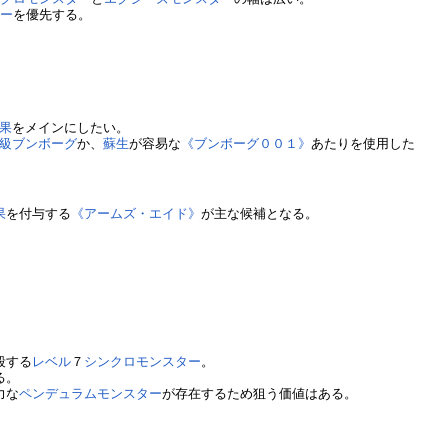
ター
を優先する。
果
をメインにしたい。
級
ブンボーグ
か、
蘇生
が容易な
《ブンボーグ００１》
あたりを使用した
果
を付与する
《アームズ・エイド》
が主な候補となる。
。
殺する
レベル
７
シンクロモンスター
。
る。
力な
ペンデュラムモンスター
が存在するため狙う価値はある。