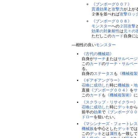
《ブンボーグ００７》
貫通
効果
と
攻撃力
が上が
２体を並べれば
攻撃
ロッ
《ブンボーグ００８》
モンスター
への
２回攻撃
効果の対象
耐性
は
元々の
ただしこの
カード
自身に
―相性の良い
モンスター
《古代の機械箱》
自身が
サーチ
または
サルベージ
この
カード
の
サーチ
・
サルベー
る。
自身の
ステータス
も
《機械複製
《ギアギアングラー》
召喚に成功した
時に
機械族
・
地
直接
《ブンボーグ００４》
を
サ
この
カード
も
《機械複製術》
に
《スクラップ・リサイクラー》
召喚に成功した
時に
デッキ
から
前半の
効果
で
《ブンボーグ００
ドロー
を狙いたい。
《マシンナーズ・フォートレス
機械族
を中心とした
デッキ
では
この
デッキ
とは
属性
も一致して