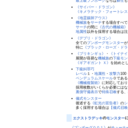
最上級
ブンボーグ
ならば
蘇生
も
《サイバー・ドラゴン》
《キメラテック・フォートレス
《地霊媒師アウス》
機械族
を
サーチ
する場合すべて
サーチ
の間に
《古代の機械箱》
地属性
以外を採用する場合は注
《デブリ・ドラゴン》
全ての
ブンボーグ
モンスター
が
特に
《ブラック・ローズ・ドラ
《ブリキンギョ》
・
《トイナイ
展開が容易な
機械族
の
下級モン
《ギアギガント Ｘ》
を始めと
下級
糾罪巧
レベル
１・
地属性
・
攻撃力
100
ペンデュラムスケール
０である
《機械複製術》
に対応しており
採用枚数がいくらか必要にはな
裏側守備表示
で
特殊召喚
する、
儀式モンスター
後述する
《虹光の宣告者》
の
シ
多く採用する場合は
【儀式召喚
エクストラデッキ
の
モンスター
《ブンボーグ００１》
が
チューナ