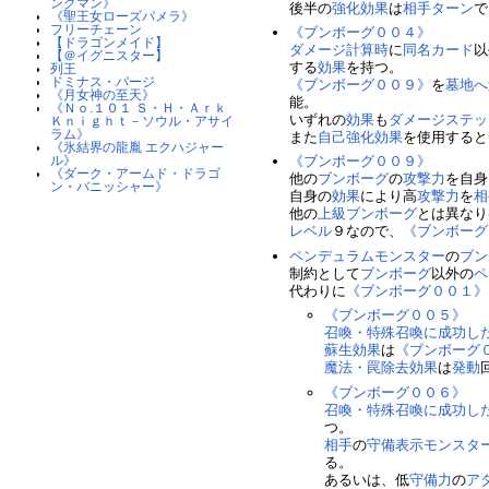
ングマン》
後半の
強化
効果
は
相手
ターン
で
《聖王女ローズパメラ》
フリーチェーン
《ブンボーグ００４》
【ドラゴンメイド】
ダメージ計算時
に
同名カード
以
【＠イグニスター】
する
効果
を持つ。
列王
ドミナス・パージ
《ブンボーグ００９》
を
墓地へ
《月女神の至天》
能。
《Ｎｏ.１０１ Ｓ・Ｈ・Ａｒｋ
いずれの
効果
も
ダメージステッ
Ｋｎｉｇｈｔ－ソウル・アサイ
ラム》
また
自己強化
効果
を使用すると
《氷結界の龍胤 エクハジャー
ル》
《ブンボーグ００９》
《ダーク・アームド・ドラゴ
他の
ブンボーグ
の
攻撃力
を自身
ン・バニッシャー》
自身の
効果
により高
攻撃力
を
相
他の
上級
ブンボーグ
とは異なり
レベル
９なので、
《ブンボーグ
ペンデュラムモンスター
の
ブン
制約として
ブンボーグ
以外の
ペ
代わりに
《ブンボーグ００１》
《ブンボーグ００５》
召喚・特殊召喚に成功し
蘇生
効果
は
《ブンボーグ
魔法・罠除去
効果
は
発動
《ブンボーグ００６》
召喚・特殊召喚に成功し
つ。
相手
の
守備表示
モンスタ
る。
あるいは、低
守備力
の
ア