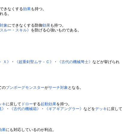
できなくする
効果
も持つ。
れる。
対象
にできなくする防御
効果
も持つ。
スルー・スキル》
を防げる心強いものである。
ト Ｘ》
・
《超重剣聖ムサ－Ｃ》
・
《古代の機械弩士》
などが挙げられ
ての
ブンボーグ
モンスター
が
サーチ
対象
となる。
ッキ
に戻して
ドロー
する
起動効果
を持つ。
竜》
・
《古代の機械箱》
・
《ギアギアングラー》
などを
デッキ
に戻して
効果
にも対応しているのが利点。