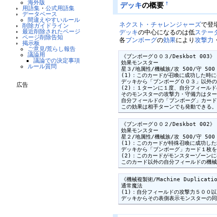
海外版
†
デッキ
の概要
用語集
・
公式用語集
データベース
間違えやすいルール
ネクスト・チャレンジャーズ
で登
削除ガイドライン
最近削除されたページ
デッキ
の中心になるのは低
ステー
ページ削除告知
各
ブンボーグ
の
効果
により
攻撃力
掲示板
ご意見/荒らし報告
議論用
《ブンボーグ００３/Deskbot 003》

議論での決定事項
効果モンスター

ルール質問
星３/地属性/機械族/攻 500/守 500

(1)：このカードが召喚に成功した時に
デッキから「ブンボーグ００３」以外の
広告
(2)：１ターンに１度、自分フィール
そのモンスターの攻撃力・守備力はター
自分フィールドの「ブンボーグ」カード
この効果は相手ターンでも発動できる
《ブンボーグ００２/Deskbot 002》

効果モンスター

星２/地属性/機械族/攻 500/守 500

(1)：このカードが特殊召喚に成功した
デッキから「ブンボーグ」カード１枚を
(2)：このカードがモンスターゾーンに
このカード以外の自分フィールドの機
《機械複製術/Machine Duplicatio
通常魔法

(1)：自分フィールドの攻撃力５００
デッキからその表側表示モンスターの