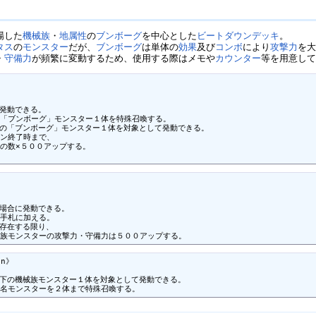
場した
機械族
・
地属性
の
ブンボーグ
を中心とした
ビートダウン
デッキ
。
タス
の
モンスター
だが、
ブンボーグ
は単体の
効果
及び
コンボ
により
攻撃力
を
・
守備力
が頻繁に変動するため、使用する際はメモや
カウンター
等を用意し
発動できる。

「ブンボーグ」モンスター１体を特殊召喚する。

ドの「ブンボーグ」モンスター１体を対象として発動できる。

ン終了時まで、

の数×５００アップする。

。
場合に発動できる。

手札に加える。

存在する限り、

械族モンスターの攻撃力・守備力は５００アップする。
n》

以下の機械族モンスター１体を対象として発動できる。

同名モンスターを２体まで特殊召喚する。