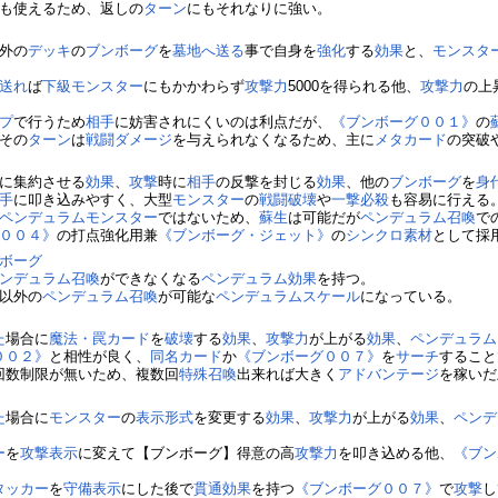
も使えるため、返しの
ターン
にもそれなりに強い。
外の
デッキ
の
ブンボーグ
を
墓地へ送る
事で自身を
強化
する
効果
と、
モンスタ
送れ
ば
下級モンスター
にもかかわらず
攻撃力
5000を得られる他、
攻撃力
の上
プ
で行うため
相手
に妨害されにくいのは利点だが、
《ブンボーグ００１》
の
その
ターン
は
戦闘ダメージ
を与えられなくなるため、主に
メタカード
の突破
に集約させる
効果
、
攻撃
時に
相手
の反撃を封じる
効果
、他の
ブンボーグ
を
身
手
に叩き込みやすく、大型
モンスター
の
戦闘破壊
や
一撃必殺
も容易に行える
ペンデュラムモンスター
ではないため、
蘇生
は可能だが
ペンデュラム召喚
で
００４》
の打点強化用兼
《ブンボーグ・ジェット》
の
シンクロ素材
として採
ボーグ
ンデュラム召喚
ができなくなる
ペンデュラム効果
を持つ。
以外の
ペンデュラム召喚
が可能な
ペンデュラムスケール
になっている。
た
場合に
魔法・罠カード
を
破壊
する
効果
、
攻撃力
が上がる
効果
、
ペンデュラム
００２》
と相性が良く、
同名カード
か
《ブンボーグ００７》
を
サーチ
すること
回数制限が無いため、複数回
特殊召喚
出来れば大きく
アドバンテージ
を稼いだ
た
場合に
モンスター
の
表示形式
を変更する
効果
、
攻撃力
が上がる
効果
、
ペンデ
ー
を
攻撃表示
に変えて【ブンボーグ】得意の高
攻撃力
を叩き込める他、
《ブン
タッカー
を
守備表示
にした後で
貫通
効果
を持つ
《ブンボーグ００７》
で
攻撃
し