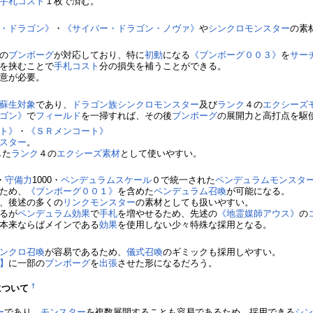
手札コスト
１枚で済む。
・ドラゴン》
・
《サイバー・ドラゴン・ノヴァ》
や
シンクロモンスター
の素
の
ブンボーグ
が対応しており、特に
初動
になる
《ブンボーグ００３》
を
サー
を挟むことで
手札コスト
分の損失を補うことができる。
意が必要。
蘇生
対象
であり、
ドラゴン族
シンクロモンスター
及び
ランク
４の
エクシーズ
ゴン》
で
フィールド
を一掃すれば、その後
ブンボーグ
の展開力と高打点を駆
ト》
・
《ＳＲメンコート》
スター
。
した
ランク
４の
エクシーズ素材
として使いやすい。
・
守備力
1000・
ペンデュラムスケール
０で統一された
ペンデュラムモンスタ
ため、
《ブンボーグ００１》
を含めた
ペンデュラム召喚
が可能になる。
、後述の多くの
リンクモンスター
の素材としても扱いやすい。
るが
ペンデュラム効果
で
手札
を増やせるため、先述の
《地霊媒師アウス》
の
本来ならばメインである
効果
を使用しない少々特殊な採用となる。
ンクロ召喚
が容易であるため、
儀式召喚
のギミックも採用しやすい。
】
に一部の
ブンボーグ
を
出張
させた形になるだろう。
†
について
ー
であり、
モンスター
を複数展開することも容易であるため、採用できる
シ