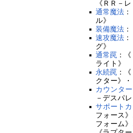
《ＲＲ－レ
通常魔法
：
ル》
装備魔法
：
速攻魔法
：
グ》
通常罠
：《
ライト》
永続罠
：《
クター》・
カウンター
－デスパレ
サポートカ
フォース》
フォーム》
《ラプター