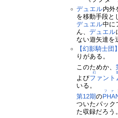
デュエル
内外
を移動手段と
デュエル
中に
ん、
デュエル
ない遊矢達を
【幻影騎士団
りがある。
このためか、
幻
よび
ファント
いる。
ファ
第12期
の
PHA
ついたパック
た収録だろう