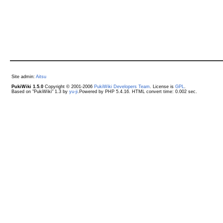
Site admin:
Aitsu
PukiWiki 1.5.0
Copyright © 2001-2006
PukiWiki Developers Team
. License is
GPL
.
Based on "PukiWiki" 1.3 by
yu-ji
.Powered by PHP 5.4.16. HTML convert time: 0.002 sec.