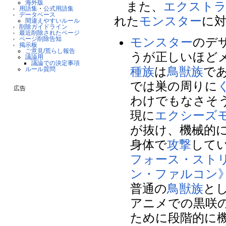
海外版
また、
エクスト
用語集
・
公式用語集
データベース
れた
モンスター
に
間違えやすいルール
削除ガイドライン
最近削除されたページ
モンスター
のデ
ページ削除告知
掲示板
ご意見/荒らし報告
うが正しいほど
議論用
議論での決定事項
種族
は
鳥獣族
で
ルール質問
では巣の周りに
広告
わけでもなさそ
現に
エクシーズ
が抜け、機械的
身体で
攻撃
して
フォース・スト
ン・ファルコン
普通の
鳥獣族
と
アニメでの黒咲
ために段階的に