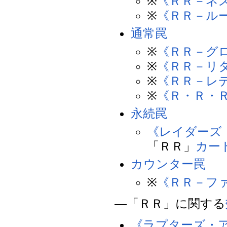
※
《ＲＲ－ネ
※
《ＲＲ－ル
通常罠
※
《ＲＲ－グ
※
《ＲＲ－リ
※
《ＲＲ－レ
※
《Ｒ・Ｒ・
永続罠
《レイダーズ
「ＲＲ」
カー
カウンター罠
※
《ＲＲ－フ
―「ＲＲ」に関する
《ラプターズ・