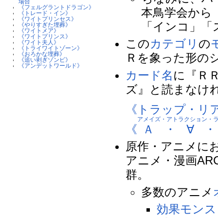
場合
《フェルグラントドラゴン》
本鳥学会から
《トレード・イン》
《ワイトプリンセス》
「インコ」「
《やりすぎた埋葬》
《ワイトメア》
《ワイトプリンス》
この
カテゴリ
の
《ワイト夫人》
《トライワイトゾーン》
《おろかな埋葬》
Ｒを象った形の
《追い剥ぎゾンビ》
《アンデットワールド》
カード名
に『Ｒ
ズ』と読まなけ
《トラップ・リ
アメイズ・アトラクション・
《
Ａ・∀
原作・アニメに
アニメ・漫画AR
群。
多数のアニメ
効果モンス