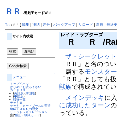
ＲＲ
-遊戯王カードWiki
[
編集
|
凍結
|
差分
|
バックアップ
|
リロード
|
新規
|
最終
Top
/ ＲＲ
レイド・ラプターズ
サイト内検索
ＲＲ
/Ra
ザ・シークレッ
「ＲＲ」と名のつい
属する
モンスタ
↑
メニュー
「ＲＲ」としても扱
トップページ
獣族
で構成されてい
はじめにお読み下さい
カードリスト
(
英語版
)(
韓国版
)
メインデッキ
に
(
中国版
)
略称一覧
デッキ集
に成功した
ターン
デッキ・カードプールの変遷
遊戯王ＯＣＧの歴史
っている。
リミットレギュレーション
(旧:
禁止・制限カード
)