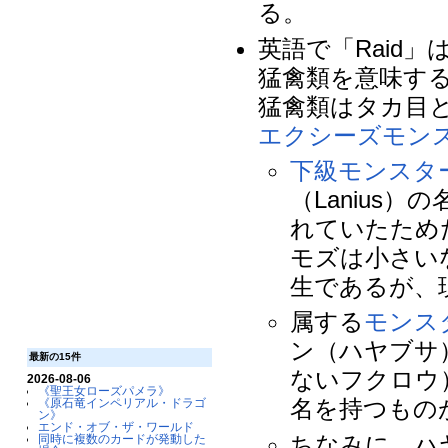
る。
英語で「Raid」
猛禽類を意味す
猛禽類はタカ目
エクシーズモン
下級モンスタ
（Lanius
れていたため
モズは小さい
生であるが、
属する
モンス
ン（ハヤブサ
最新の15件
ないフクロウ
2026-08-06
《聖王女ローズパメラ》
名を持つもの
《原石竜インペリアル・ドラゴ
ン》
エンド・オブ・ザ・ワールド
ちなみに、ハヤ
同時に複数のカードが発動した