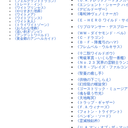
《Ｕ.Ａ.ドレッドノートダンカ
《フェルグラントドラゴン》
《トレード・イン》
《エンシェント・シャーク ハ
《ワイトプリンセス》
《デビルドーザー》
《やりすぎた埋葬》
《毒蛇神ヴェノミナーガ》
《ワイトメア》
《ワイトプリンス》
《Ｅ－ＨＥＲＯ ワイルド・サ
《ワイト夫人》
《トライワイトゾーン》
《リブロマンサー・デスブロー
《おろかな埋葬》
《追い剥ぎゾンビ》
《ＷＷ－ダイヤモンド・ベル》
《アンデットワールド》
《Ｃ・ドラゴン》
《黄金郷のアンヘルカイド》
《Ｂ・Ｆ－降魔弓のハマ》
《フレムベル・ウルキサス》
《十二獣ワイルドボウ》
《弩級軍貫－いくら型一番艦》
《Ｎｏ.２３ 冥界の霊騎士ラン
《ＲＲ－ブレイズ・ファルコン
《聖蔓の癒し手》
《供物の下ごしらえ》
《幻煌龍の螺旋突》
《ゴーストリック・ミュージア
《魂を吸う竹光》
《天地晦冥》
《トラップ・ギャザー》
《Ｆ.Ａ.ウィナーズ》
《フォトン・トライデント》
《ペンギン・ソード》
《霊滅独鈷杵》
《Ｕ.Ａ.マン・オブ・ザ・マッ