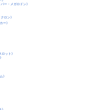
ー》
イパー・メガロドン》
イクロン》
カー》
スロット》
》
ム》
チ》