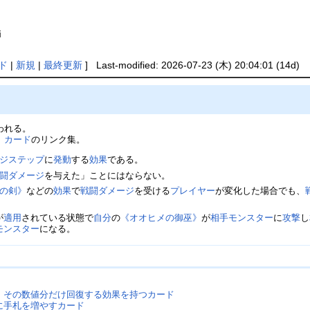
i
ド
|
新規
|
最終更新
] Last-modified: 2026-07-23 (木) 20:04:01 (14d)
われる。
」
カード
のリンク集。
ジステップ
に
発動
する
効果
である。
闘ダメージ
を与えた」ことにはならない。
の剣》
などの
効果
で
戦闘ダメージ
を受ける
プレイヤー
が変化した場合でも、
が
適用
されている状態で
自分
の
《オオヒメの御巫》
が
相手
モンスター
に
攻撃
し
モンスター
になる。
、その数値分だけ回復する効果を持つカード
に手札を増やすカード