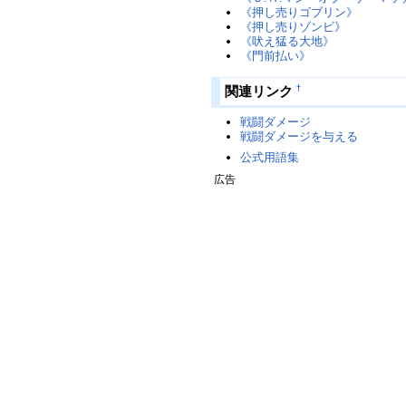
《押し売りゴブリン》
《押し売りゾンビ》
《吠え猛る大地》
《門前払い》
関連リンク
†
戦闘ダメージ
戦闘ダメージを与える
公式用語集
広告