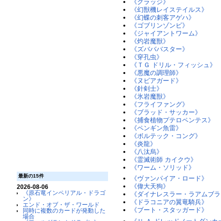
《グラッジ》
《幻獣機レイステイルス》
《幻蝶の刺客アゲハ》
《ゴブリンゾンビ》
《ジャイアントワーム》
《灼岩魔獣》
《ズバババスター》
《穿孔虫》
《ＴＧ ドリル・フィッシュ》
《悪魔の調理師》
《ヌビアガード》
《針剣士》
《氷岩魔獣》
《フライファング》
《ブラッド・サッカー》
《捕食植物プテロペンテス》
《ペンギン魚雷》
《ボルテック・コング》
《炎龍》
《八汰烏》
《霊滅術師 カイクウ》
《ワーム・ソリッド》
最新の15件
《ヴァンパイア・ロード》
《偉大天狗》
2026-08-06
《原石竜インペリアル・ドラゴ
《ダイナレスラー・ラアムブラ
ン》
《ドラコニアの翼竜騎兵》
エンド・オブ・ザ・ワールド
《ブート・スタッガード》
同時に複数のカードが発動した
場合