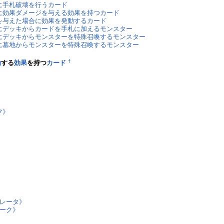
に手札破壊を行うカード
に効果ダメージを与える効果を持つカード
を与えた場合に効果を発動するカード
にデッキからカードを手札に加えるモンスター
にデッキからモンスターを特殊召喚するモンスター
に墓地からモンスターを特殊召喚するモンスター
†
動
する
効果
を持つ
カード
》
フ》
レータ》
ーク》
》