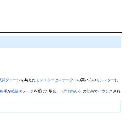
戦闘ダメージ
を与えた
モンスター
は
ステータス
の高い方の
モンスター
に
相手
が
戦闘ダメージ
を受けた場合、
《門前払い》
の
効果
で
バウンス
され
↑