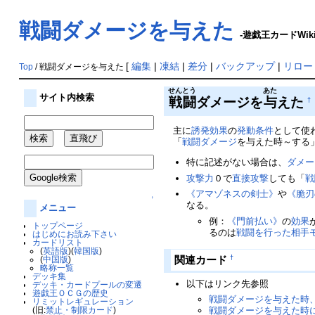
戦闘ダメージを与えた
-遊戯王カードWik
[
編集
|
凍結
|
差分
|
バックアップ
|
リロー
Top
/ 戦闘ダメージを与えた
せんとう
あた
サイト内検索
戦闘
ダメージを
与
えた
†
主に
誘発効果
の
発動条件
として使
「
戦闘ダメージ
を与えた時～する
特に記述がない場合は、
ダメー
攻撃力
０で
直接攻撃
しても「
戦
《アマゾネスの剣士》
や
《脆刃
↑
なる。
メニュー
例：
《門前払い》
の
効果
トップページ
るのは
戦闘を行った
相手
はじめにお読み下さい
カードリスト
(
英語版
)(
韓国版
)
関連カード
†
(
中国版
)
略称一覧
デッキ集
以下はリンク先参照
デッキ・カードプールの変遷
遊戯王ＯＣＧの歴史
戦闘ダメージを与えた時
リミットレギュレーション
(旧:
禁止・制限カード
)
戦闘ダメージを与えた時