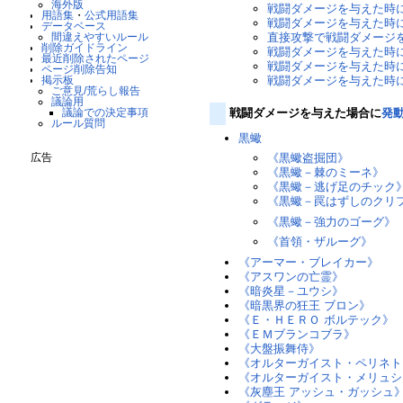
海外版
戦闘ダメージを与えた時
用語集
・
公式用語集
戦闘ダメージを与えた時
データベース
間違えやすいルール
直接攻撃で戦闘ダメージ
削除ガイドライン
戦闘ダメージを与えた時
最近削除されたページ
戦闘ダメージを与えた時
ページ削除告知
掲示板
戦闘ダメージを与えた時
ご意見/荒らし報告
議論用
議論での決定事項
戦闘ダメージを与えた場合に
発
ルール質問
黒蠍
広告
《黒蠍盗掘団》
《黒蠍－棘のミーネ》
《黒蠍－逃げ足のチック
《黒蠍－罠はずしのクリ
《黒蠍－強力のゴーグ》
《首領・ザルーグ》
《アーマー・ブレイカー》
《アスワンの亡霊》
《暗炎星－ユウシ》
《暗黒界の狂王 ブロン》
《Ｅ・ＨＥＲＯ ボルテック》
《ＥＭブランコブラ》
《大盤振舞侍》
《オルターガイスト・ペリネト
《オルターガイスト・メリュシ
《灰塵王 アッシュ・ガッシュ