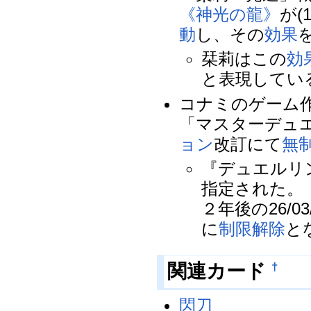
《神光の龍》
が(
動
し、その
効果
栞莉はこの
効
と表現してい
コナミのゲーム
「マスターデュエル
ョン
改訂にて
無
『デュエルリンク
指定された。
２年後の26/03
に
制限解除
と
関連カード
†
閃刀