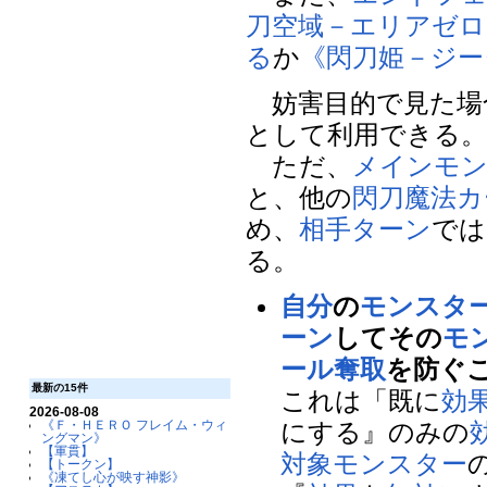
刀空域－エリアゼロ
る
か
《閃刀姫－ジー
妨害目的で見た場
として利用できる
ただ、
メインモ
と、他の
閃刀
魔法カ
め、
相手
ターン
では
る。
自分
の
モンスタ
ーン
してその
モ
ール奪取
を防ぐ
最新の15件
これは「既に
効
2026-08-08
にする』のみの
《Ｆ・ＨＥＲＯ フレイム・ウィ
ングマン》
【軍貫】
対象
モンスター
【トークン】
《凍てし心が映す神影》