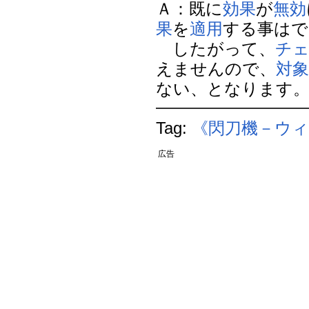
Ａ：既に
効果
が
無効
果
を
適用
する事はで
したがって、
チ
えませんので、
対
ない、となります。 (18
Tag:
《閃刀機－ウ
広告