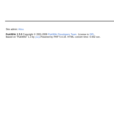
Site admin:
Aitsu
PukiWiki 1.5.0
Copyright © 2001-2006
PukiWiki Developers Team
. License is
GPL
.
Based on "PukiWiki" 1.3 by
yu-ji
.Powered by PHP 5.4.16. HTML convert time: 0.002 sec.