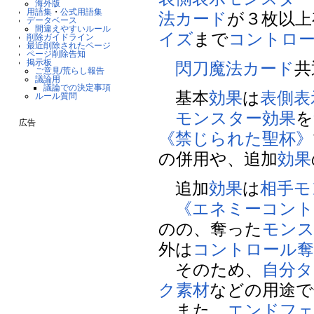
海外版
用語集
・
公式用語集
法カード
が３枚以上
データベース
間違えやすいルール
イズ
まで
コントロ
削除ガイドライン
最近削除されたページ
ページ削除告知
掲示板
閃刀
魔法カード
共
ご意見/荒らし報告
議論用
議論での決定事項
基本
効果
は
表側表
ルール質問
モンスター効果
を
広告
《禁じられた聖杯》
の併用や、追加
効果
追加
効果
は
相手
モ
《エネミーコント
のの、奪った
モン
外は
コントロール奪
そのため、
自分
タ
ク素材
などの用途で
また、
エンドフ