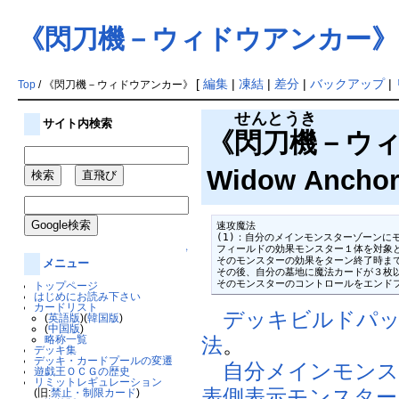
《閃刀機－ウィドウアンカー》
[
編集
|
凍結
|
差分
|
バックアップ
|
Top
/ 《閃刀機－ウィドウアンカー》
せんとうき
サイト内検索
《
閃刀機
－ウィド
Widow Anch
速攻魔法

(1)：自分のメインモンスターゾーンに
フィールドの効果モンスター１体を対象と
↑
そのモンスターの効果をターン終了時まで
メニュー
その後、自分の墓地に魔法カードが３枚以
そのモンスターのコントロールをエンド
トップページ
はじめにお読み下さい
カードリスト
デッキビルドパッ
(
英語版
)(
韓国版
)
(
中国版
)
略称一覧
法
。
デッキ集
デッキ・カードプールの変遷
自分
メインモンス
遊戯王ＯＣＧの歴史
リミットレギュレーション
表側表示
モンスター
(旧:
禁止・制限カード
)