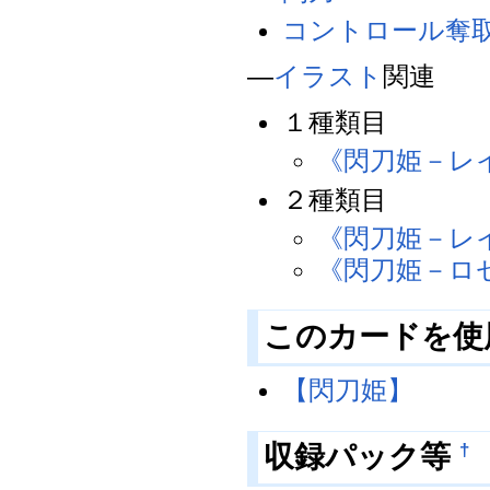
コントロール奪
―
イラスト
関連
１種類目
《閃刀姫－レ
２種類目
《閃刀姫－レ
《閃刀姫－ロ
このカードを使
【閃刀姫】
収録パック等
†