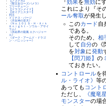
『
効果
を
無効
に
【アステカ】
《聖王女ローズパメラ》
フリーチェーン
これにより『そ
【ドラゴンメイド】
【＠イグニスター】
ール奪取
が発生
列王
ドミナス・パージ
《月女神の至天》
この
カード
自
《Ｎｏ.１０１ Ｓ・Ｈ・Ａｒｋ
Ｋｎｉｇｈｔ－ソウル・アサイ
ラム》
である。
《氷結界の龍胤 エクハジャー
ル》
そのため、
相
《ダーク・アームド・ドラゴ
ン・バニッシャー》
して
自分
の《
を
対象
に
発動
【閃刀姫】
の
ておきたい。
コントロール
を
ル・ライオ》
等
あっても
コント
ただし、
《魔竜
モンスター
の場