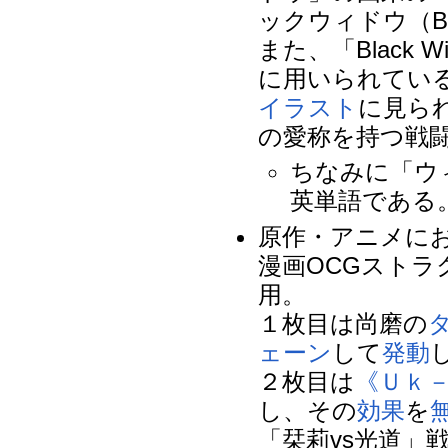
ックウィドウ（Bl
また、「Black
に用いられてい
イラスト
に見られ
の愛称を持つ戦闘
ちなみに「ウ
英単語である
原作・アニメに
漫画OCGストラ
用。
１枚目は尚磨の
ェーン
して
発動
２枚目は
《Ｕｋ－
し、その
効果
を
「栞莉vs光道」