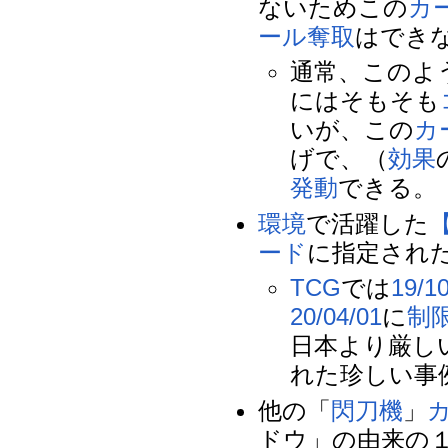
ないためこの
カ
ール奪取
はでき
通常、このよ
にはそもそも
いが、この
カ
げで、（
効果
発動
できる。
環境
で活躍した
ード
に指定され
TCG
では
19/1
20/04/01
に
制
日本より厳し
れた珍しい事
他の「
閃刀機
」
ドウ」の由来の