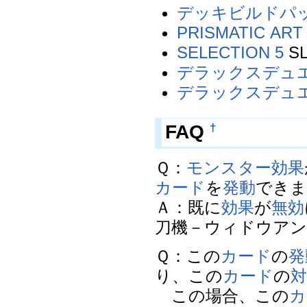
デッキビルドパ
PRISMATIC ART
SELECTION 5
SL
デラックスデュエ
デラックスデュエ
FAQ
†
Ｑ：
モンスター効果
カード
を
発動
でき
Ａ：既に
効果
が
無効
刀機－ウィドウアン
Ｑ：この
カード
の
発
り、この
カード
の
この場合、この
カ