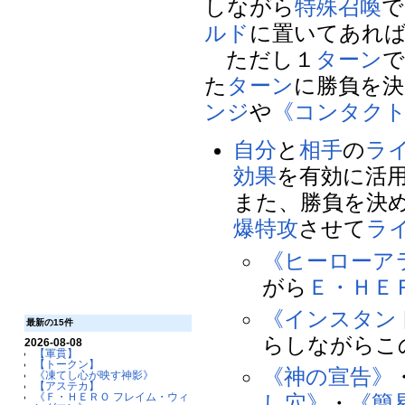
しながら
特殊召喚
で
ルド
に置いてあれ
ただし１
ターン
た
ターン
に勝負を決
ンジ
や
《コンタク
自分
と
相手
の
ラ
効果
を有効に活
また、勝負を決
爆特攻
させて
ラ
《ヒーローア
がら
Ｅ・ＨＥ
《インスタン
最新の15件
らしながらこ
2026-08-08
【軍貫】
【トークン】
《神の宣告》
《凍てし心が映す神影》
【アステカ】
《Ｆ・ＨＥＲＯ フレイム・ウィ
し穴》
・
《簡