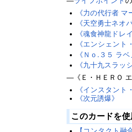
―
ライフポイント
《力の代行者 マ
《天空勇士ネオ
《魂食神龍ドレ
《エンシェント
《Ｎｏ.３５ ラ
《九十九スラッ
―《Ｅ・ＨＥＲＯ 
《インスタント
《次元誘爆》
このカードを使
【コンタクト融