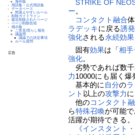
STRIKE OF NEO
海外版
用語集
・
公式用語集
データベース
ー
。
間違えやすいルール
削除ガイドライン
コンタクト融合
体
最近削除されたページ
ページ削除告知
ラデッキ
に戻る
誘
掲示板
ご意見/荒らし報告
議論用
強化
される
永続効果
議論での決定事項
ルール質問
固有
効果
は「
相手
広告
強化
。
劣勢であれば数千
力
10000にも届く
基本的に
自分
の
ラ
ント
以上の
攻撃力
に
他の
コンタクト融
ら
特殊召喚
が可能で
活躍が期待できる。
《インスタント