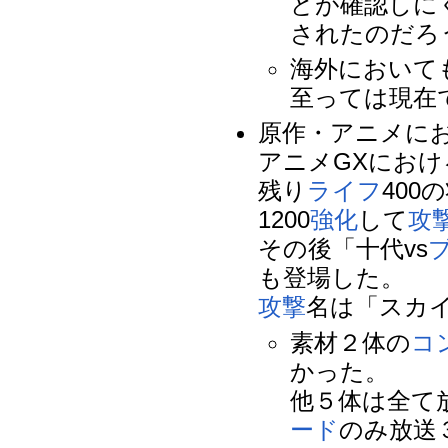
どが確認しに
されたのだろ
海外において
至っては現在
原作・アニメに
アニメGXにおけ
残り
ライフ
400
1200
強化
して
攻
その後「十代vs
も登場した。
攻撃
名は「スカ
素材２体の
コ
かった。
他５体は全て
ード
のみ放送