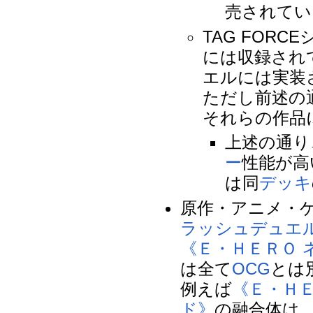
売されてい
TAG FORCEシ
には収録され
エルには実装
ただし前述の
それらの作品
上述の通り
ー
性能が高
は同
デッキ
原作・アニメ・
ラッシュデュエ
《Ｅ・ＨＥＲＯ 
は全て
OCG
とは
例えば
《Ｅ・ＨＥ
ド》
の融合体は