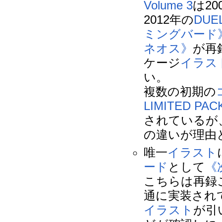
Volume 3
は2
2012年の
DUEL
ミングバード
ネオス》
が再
ケージ
イラス
い。
複数の初期の
LIMITED P
されているが
の違いが理由
唯一
イラスト
ード
として
《
こちらは再録
通に実装され
イラスト
が引