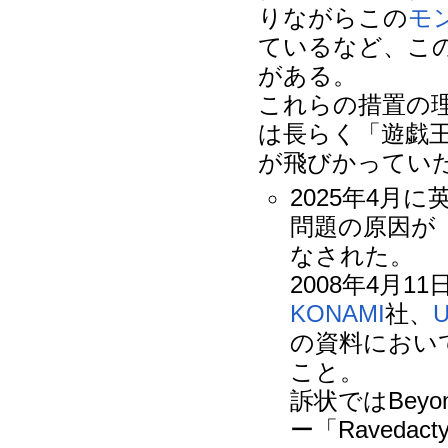
りながらこの
モ
ているなど、こ
がある。
これらの措置の
は長らく「遊戯
が飛びかってい
2025年4
問題の原因が
なされた。
2008年4月1
KONAMI
社、
U
の資料におい
こと。
訴状ではBey
ー「Raved