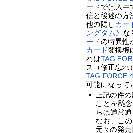
ードでは入手
信と後述の方
他の隠し
カー
ングダム》
な
ード
の特異性
カード
変換機
れは
TAG FOR
ス（修正忘れ
TAG FORCE 
可能になって
上記の件の
ことを懸念
らは通常通
なお、この
元々の発売