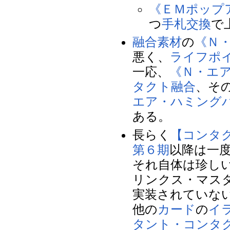
《ＥＭポップ
つ
手札交換
で
融合素材
の
《Ｎ
悪く、
ライフポ
一応、
《Ｎ・エ
タクト融合
、そ
エア・ハミング
ある。
長らく
【コンタ
第６期
以降は一
それ自体は珍し
リンクス・マス
実装されていな
他の
カード
の
イ
タント・コンタ