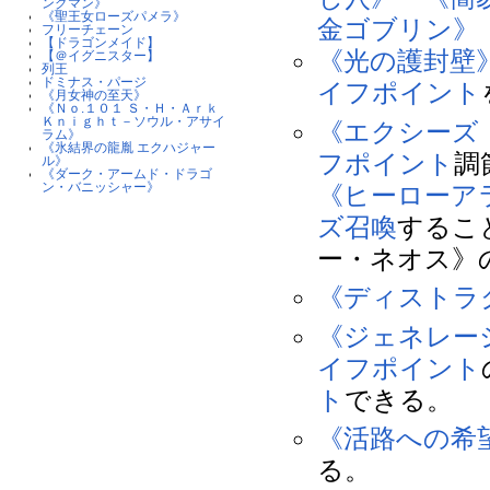
ングマン》
《聖王女ローズパメラ》
金ゴブリン》
フリーチェーン
【ドラゴンメイド】
《光の護封壁
【＠イグニスター】
列王
ドミナス・パージ
イフポイント
《月女神の至天》
《Ｎｏ.１０１ Ｓ・Ｈ・Ａｒｋ
Ｋｎｉｇｈｔ－ソウル・アサイ
《エクシーズ
ラム》
《氷結界の龍胤 エクハジャー
フポイント
調
ル》
《ダーク・アームド・ドラゴ
ン・バニッシャー》
《ヒーローア
ズ召喚
するこ
ー・ネオス》
《ディストラ
《ジェネレー
イフポイント
ト
できる。
《活路への希
る。