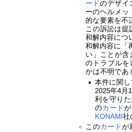
ード
のデザイ
ーのヘルメッ
的な要素を不
この訴訟は提
和解内容につ
和解内容に「
い」ことが含
のトラブルを
かは不明であ
本件に関してR
2025年
利を守りた
の
カード
が
KONAMI
社
この
カード
が