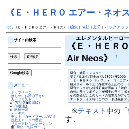
《Ｅ・ＨＥＲＯ エアー・ネオ
[
編集
|
凍結
|
差分
|
バックアップ
Top
/ 《Ｅ・ＨＥＲＯ エアー・ネオス》
エレメンタルヒーロ
サイト内検索
《
Ｅ・ＨＥＲ
Air Neos》
†
融合・効果モンスター

星７/風属性/戦士族/攻2500/守2000

「Ｅ・ＨＥＲＯ ネオス」＋「Ｎ・エア・
↑
自分フィールド上に存在する上記のカード
メニュー
融合デッキから特殊召喚が可能（「融合」
自分のライフポイントが相手のライフポイ
トップページ
その数値だけこのカードの攻撃力がアップ
はじめにお読み下さい
エンドフェイズ時にこのカードは融合デ
カードリスト
(
英語版
)(
韓国版
)
(
中国版
)
※
テキスト
中の「
略称一覧
デッキ集
デッキ・カードプールの変遷
す。
遊戯王ＯＣＧの歴史
リミットレギュレーション
(旧:
禁止・制限カード
)