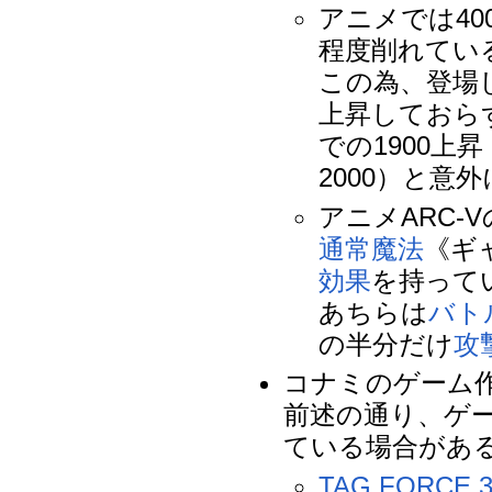
アニメでは400
程度削れてい
この為、登場
上昇しておら
での1900上
2000）と意
アニメARC-
通常魔法
《ギ
効果
を持って
あちらは
バト
の半分だけ
攻
コナミのゲーム
前述の通り、ゲ
ている場合があ
TAG FORCE 