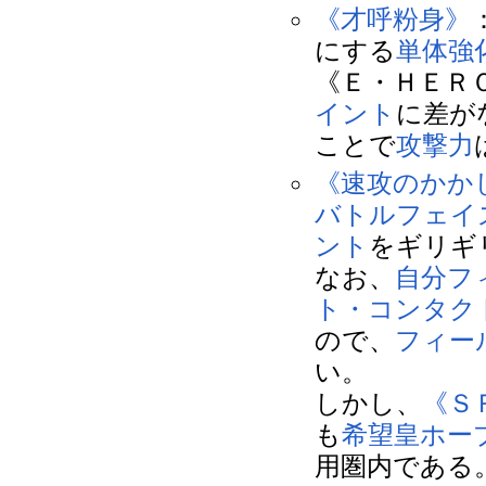
《才呼粉身》
にする
単体強
《Ｅ・ＨＥＲ
イント
に差が
ことで
攻撃力
《速攻のかか
バトルフェイ
ント
をギリギ
なお、
自分
フ
ト・コンタク
ので、
フィー
い。
しかし、
《Ｓ
も
希望皇ホー
用圏内である