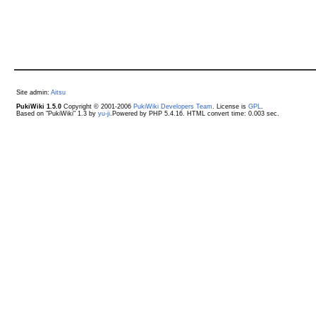
Site admin:
Aitsu
PukiWiki 1.5.0
Copyright © 2001-2006
PukiWiki Developers Team
. License is
GPL
.
Based on "PukiWiki" 1.3 by
yu-ji
.Powered by PHP 5.4.16. HTML convert time: 0.003 sec.