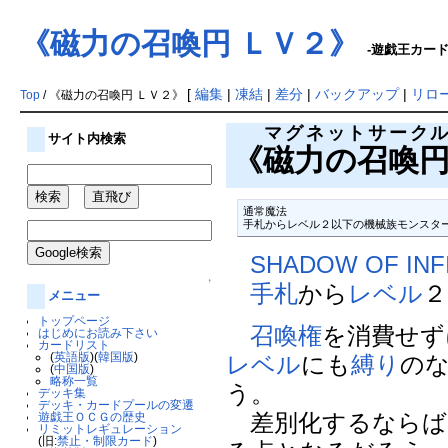
《磁力の召喚円 ＬＶ２》
-遊戯王カードW
[
編集
|
凍結
|
差分
|
バックアップ
|
リロ
Top
/ 《磁力の召喚円 ＬＶ２》
マグネットサーク
サイト内検索
《
磁力の召喚
通常魔法

手札からレベル２以下の機械族モンスタ
SHADOW OF INF
↑
手札
から
レベル
２
メニュー
トップページ
召喚権
を消費せず
はじめにお読み下さい
カードリスト
(
英語版
)(
韓国版
)
レベル
にも
縛り
の
(
中国版
)
略称一覧
う。
デッキ集
デッキ・カードプールの変遷
差別化するならば
遊戯王ＯＣＧの歴史
リミットレギュレーション
(旧:
禁止・制限カード
)