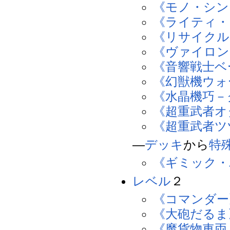
《モノ・シン
《ライティ・
《リサイクル
《ヴァイロン
《音響戦士ベ
《幻獣機ウォ
《水晶機巧－
《超重武者オ
《超重武者ツ
―
デッキ
から
特
《ギミック・
レベル
２
《コマンダー
《大砲だるま
《魔貨物車両