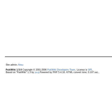
Site admin:
Aitsu
PukiWiki 1.5.0
Copyright © 2001-2006
PukiWiki Developers Team
. License is
GPL
.
Based on "PukiWiki" 1.3 by
yu-ji
.Powered by PHP 5.4.16. HTML convert time: 0.107 sec.