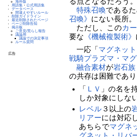
る点となるだろう
海外版
用語集
・
公式用語集
特殊召喚
であるた
データベース
間違えやすいルール
削除ガイドライン
召喚》
にない長所。
最近削除されたページ
ページ削除告知
ただし、この
カ
掲示板
ご意見/荒らし報告
議論用
要な
《機械複製術》
議論での決定事項
ルール質問
一応「
マグネット
広告
戦騎プラズマ・マ
融合素材
が
岩石族
の共存は困難であ
「
ＬＶ
」の名を
しか対象にしな
レベル
３以上の
リアー
には対応
あちらで
マグネ
グネット・リバ