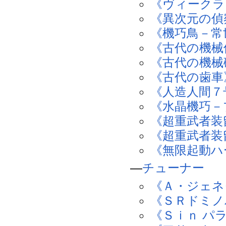
《ヴィークラ
《異次元の偵
《機巧鳥－常
《古代の機械
《古代の機械
《古代の歯車
《人造人間７
《水晶機巧－
《超重武者装
《超重武者装
《無限起動ハ
―
チューナー
《Ａ・ジェネ
《ＳＲドミノ
《Ｓｉｎ パ