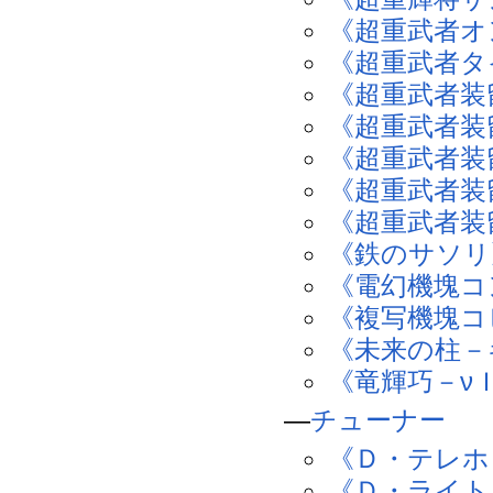
《超重武者オ
《超重武者タ
《超重武者装
《超重武者装
《超重武者装
《超重武者装
《超重武者装
《鉄のサソリ
《電幻機塊コ
《複写機塊コ
《未来の柱－
《竜輝巧－ν
―
チューナー
《Ｄ・テレホ
《Ｄ・ライト