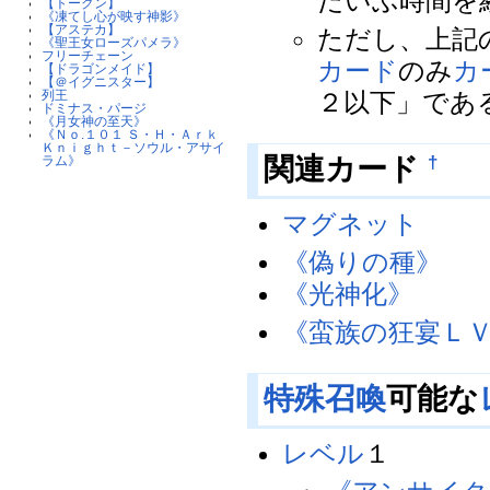
だいぶ時間を
【トークン】
《凍てし心が映す神影》
【アステカ】
ただし、上記
《聖王女ローズパメラ》
フリーチェーン
カード
のみ
カ
【ドラゴンメイド】
【＠イグニスター】
列王
２以下」であ
ドミナス・パージ
《月女神の至天》
《Ｎｏ.１０１ Ｓ・Ｈ・Ａｒｋ
Ｋｎｉｇｈｔ－ソウル・アサイ
関連カード
†
ラム》
マグネット
《偽りの種》
《光神化》
《蛮族の狂宴Ｌ
特殊召喚
可能な
レベル
１