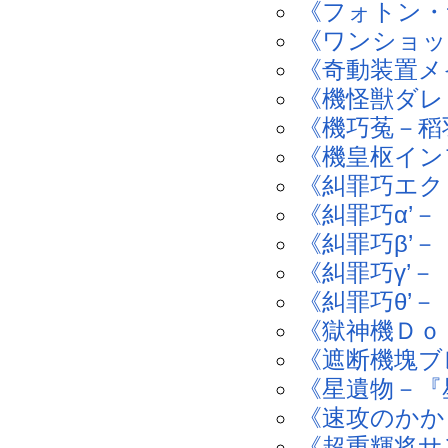
《フォトン・
《ワンショッ
《奇動装置メ
《機怪獣ダレ
《機巧菟－稻
《機皇枢イン
《糾罪巧エク
《糾罪巧α’
《糾罪巧β’
《糾罪巧γ’
《糾罪巧θ’
《獄神機Ｄｏ
《遮断機塊ブ
《星遺物－『
《速攻のかか
《超重輝将サ