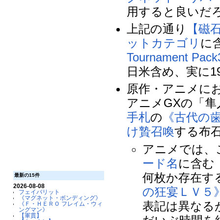
用すると良いだ
上記の通り
【磁
ット
カテゴリ
に
Tournament Pack
日米含め、実に1
原作・アニメに
アニメGXの「隼
手札
の
《古代の
け贄召喚
する布
アニメでは、
ード名
に含む
何枚か存在す
最新の15件
2026-08-08
の狂宴ＬＶ５
フェイバリット
《マグネット・ボンディング》
表記は異なる
《Ｆ・ＨＥＲＯ フレイム・ウィ
ングマン》
【軍貫】