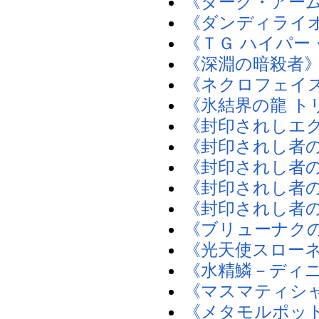
《ダーク・アー
《ダンディライ
《ＴＧ ハイパー
《深淵の暗殺者
《ネクロフェイ
《氷結界の龍 ト
《封印されしエ
《封印されし者
《封印されし者
《封印されし者
《封印されし者
《ブリューナク
《光天使スロー
《水精鱗－ディ
《マスマティシ
《メタモルポッ