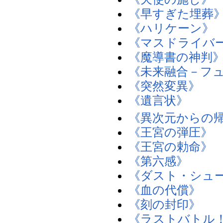
《早すぎた埋葬
《ハリケーン》
《マスドライバ
《魔導書の神判
《未来融合－フ
《突然変異》
《遺言状》
《異次元からの
《王宮の弾圧》
《王宮の勅命》
《第六感》
《ダスト・シュ
《血の代償》
《刻の封印》
《ラストバトル