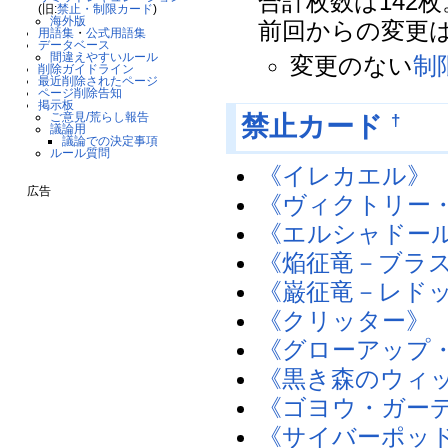
合計枚数は142枚
(旧:
禁止・制限カード
)
海外版
前回からの変更
用語集
・
公式用語集
データベース
間違えやすいルール
変更のない
制
削除ガイドライン
最近削除されたページ
ページ削除告知
掲示板
ご意見/荒らし報告
†
禁止カード
議論用
議論での決定事項
ルール質問
《イレカエル》
広告
《ヴィクトリー
《エルシャドー
《焔征竜－ブラ
《巌征竜－レド
《クリッター》
《グローアップ
《黒き森のウィ
《ゴヨウ・ガー
《サイバーポッ