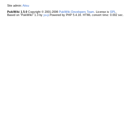
Site admin:
Aitsu
PukiWiki 1.5.0
Copyright © 2001-2006
PukiWiki Developers Team
. License is
GPL
.
Based on "PukiWiki" 1.3 by
yu-ji
.Powered by PHP 5.4.16. HTML convert time: 0.002 sec.