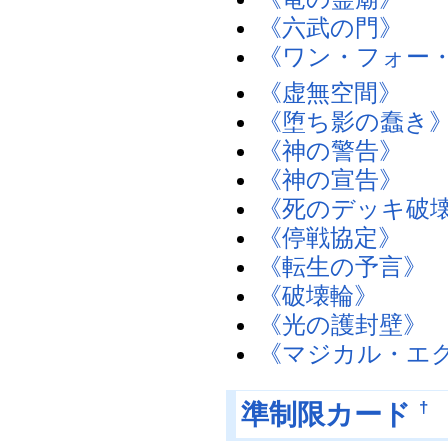
《六武の門》
《ワン・フォー
《虚無空間》
《堕ち影の蠢き
《神の警告》
《神の宣告》
《死のデッキ破
《停戦協定》
《転生の予言》
《破壊輪》
《光の護封壁》
《マジカル・エ
†
準制限カード