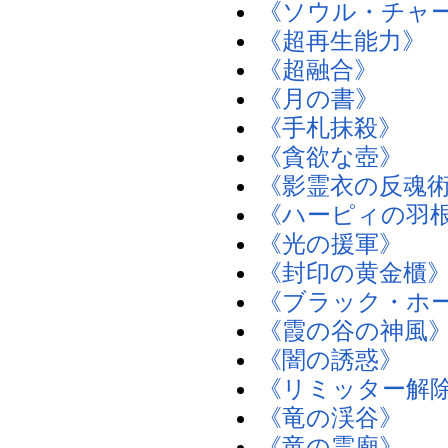
《ソウル・チャ
《超再生能力》
《超融合》
《月の書》
《手札抹殺》
《貪欲な壺》
《影霊衣の反魂
《ハーピィの羽
《光の援軍》
《封印の黄金櫃
《ブラック・ホ
《霞の谷の神風
《闇の誘惑》
《リミッター解
《竜の渓谷》
《竜の霊廟》