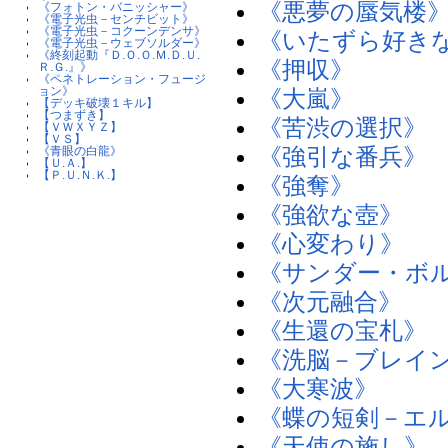
《悪夢の蜃気楼
《フォトン・バニッシャー》
《電子光虫－センチビット》
《電子光虫－コクーンデンサ》
《いたずら好き
《電子光虫－ウェブソルダー》
《終刻起動『Ｄ.Ｏ.Ｏ.Ｍ.Ｄ.Ｕ.
《押収》
Ｒ.Ｇ.』》
《ペネトレーション・フュージ
ョン》
《大嵐》
【デッキ破壊１キル】
【つまずき】
《苦渋の選択》
【ＶＷＸＹＺ】
【ＶＳ】
《強引な番兵》
《青眼の白龍》
【Ｕ.Ａ.】
【Ｐ.Ｕ.Ｎ.Ｋ.】
《強奪》
《強欲な壺》
《心変わり》
《サンダー・ボ
《次元融合》
《生還の宝札》
《洗脳－ブレイ
《大寒波》
《蝶の短剣－エ
《天使の施し》