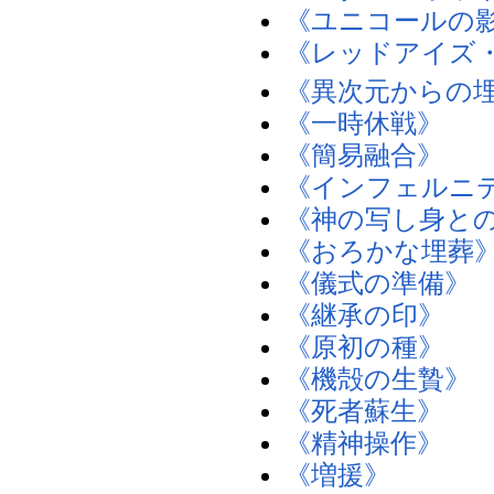
《ユニコールの
《レッドアイズ
《異次元からの
《一時休戦》
《簡易融合》
《インフェルニ
《神の写し身と
《おろかな埋葬
《儀式の準備》
《継承の印》
《原初の種》
《機殻の生贄》
《死者蘇生》
《精神操作》
《増援》