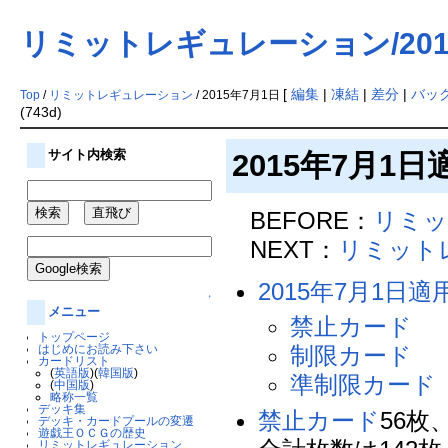
リミットレギュレーション/201
[
編集
|
凍結
|
差分
|
バッ
Top
/
リミットレギュレーション
/ 2015年7月1日
(743d)
サイト内検索
2015年7月
BEFORE：
リミッ
NEXT：
リミットレ
2015年7月1
↑
メニュー
禁止カード
トップページ
はじめにお読み下さい
制限カード
カードリスト
(
英語版
)(
韓国版
)
準制限カード
(
中国版
)
略称一覧
デッキ集
禁止カード
56枚
デッキ・カードプールの変遷
遊戯王ＯＣＧの歴史
リミットレギュレーション