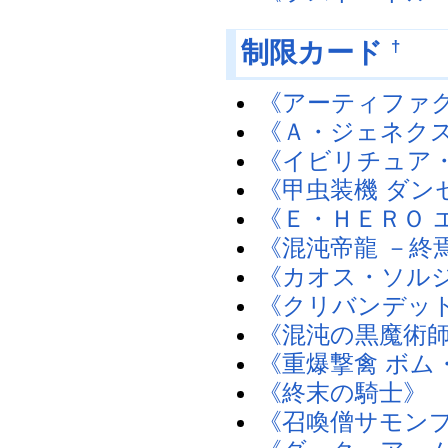
†
制限カード
《アーティファ
《Ａ・ジェネク
《イビリチュア
《甲虫装機 ダン
《Ｅ・ＨＥＲＯ 
《混沌帝龍 －終
《カオス・ソルジ
《クリバンデッ
《混沌の黒魔術
《重爆撃禽 ボム
《終末の騎士》
《召喚僧サモン