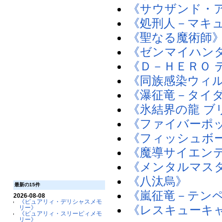
《サウザンド・
《処刑人－マキ
《聖なる魔術師
《ゼンマイハン
《Ｄ－ＨＥＲＯ 
《同族感染ウィ
《瀑征竜－タイ
《氷結界の龍 ブ
《ファイバーポ
《フィッシュボ
《魔導サイエン
《メンタルマス
《八汰烏》
最新の15件
《嵐征竜－テン
2026-08-08
《ピュアリィ・デリシャスメモ
《レスキューキ
リー》
《ピュアリィ・スリーピィメモ
リー》