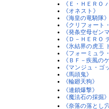
《Ｅ・ＨＥＲＯ 
《オネスト》
《海皇の竜騎隊
《クリフォート
《発条空母ゼン
《Ｄ－ＨＥＲＯ 
《氷結界の虎王 
《フォーミュラ
《ＢＦ－疾風の
《マンジュ・ゴ
《馬頭鬼》
《輪廻天狗》
《連鎖爆撃》
《魔法石の採掘
《奈落の落とし