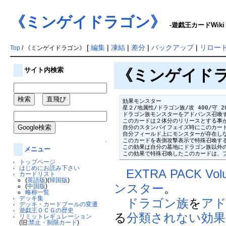
《ミンゲイドラゴン》
-遊戯王カードWiki
[
編集
|
凍結
|
差分
|
バックアップ
|
リロー
Top
/ 《ミンゲイドラゴン》
サイト内検索
《ミンゲイドラゴン
効果モンスター

星２/地属性/ドラゴン族/攻 400/守 20
ドラゴン族モンスターをアドバンス召喚す
このカードは２体分のリリースとする事が
自分のスタンバイフェイズ時にこのカード
自分フィールド上にモンスターが存在しな
このカードを表側攻撃表示で特殊召喚する
↑
この効果は自分の墓地にドラゴン族以外の
メニュー
この効果で特殊召喚したこのカードは、
トップページ
はじめにお読み下さい
EXTRA PACK Vol
カードリスト
(
英語版
)(
韓国版
)
ンスター
。
(
中国版
)
略称一覧
デッキ集
ドラゴン族
を
ア
デッキ・カードプールの変遷
遊戯王ＯＣＧの歴史
る
分類されない効果
リミットレギュレーション
(旧:
禁止・制限カード
)