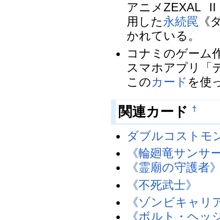
アニメZEXAL
II
用した
永続罠
《
かれている。
コナミのゲーム
スマホアプリ「
この
カード
を使
関連カード
†
ダブルコストモ
《輪廻竜サンサ
《霊廟の守護者
《不死武士》
《ゾンビキャリ
《ボルト・ヘッ