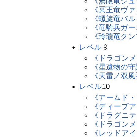
《無限竜シュ
《冥王竜ヴァ
《螺旋竜バル
《竜騎兵ガー
《玲瓏竜クン
レベル
９
《ドラゴンメ
《星遺物の守
《天雷ノ双風
レベル
10
《アームド・
《ディープア
《ドラグニテ
《ドラゴンメ
《レッドアイ