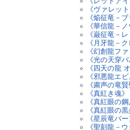
《レッドアイ
《ヴァレット
《焔征竜－ブ
《華信龍－ノ
《巌征竜－レ
《月牙龍－ク
《幻創龍ファ
《光の天穿バ
《四天の龍 
《邪悪龍エビ
《粛声の竜賢
《真紅き魂》
《真紅眼の鋼
《真紅眼の黒
《星辰竜パー
《聖刻龍－ウ