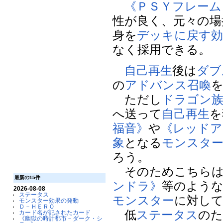
《ＰＳＹフレーム
性が良く、元々の場
身を
デッキに戻す
なく採用できる。
自己再生
後は
ダブ
の
アドバンス召喚
ただし
ドラゴン
へ送って
自己再生
を
福音》
や
《レッドア
象
となる
モンスタ
ろう。
そのためこちら
最新の15件
ンドラ》
等のよう
2026-08-08
ステータス
モンスター
に対し
モンスター効果の発動
Ｄ－ＨＥＲＯ
低
ステータス
の
カード名が記されたカード
《幽獄の時計都市－ダーク・シ