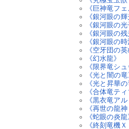
《巨神竜フェ
《銀河眼の輝
《銀河眼の光
《銀河眼の残
《銀河眼の時
《空牙団の英
《幻水龍》
《限界竜シュ
《光と闇の竜
《光と昇華の
《合体竜ティ
《黒衣竜アル
《再世の龍神
《蛇眼の炎龍
《終刻竜機Ｘ