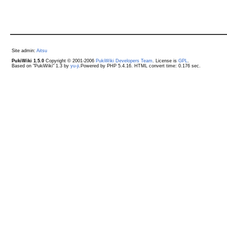
Site admin:
Aitsu
PukiWiki 1.5.0
Copyright © 2001-2006
PukiWiki Developers Team
. License is
GPL
.
Based on "PukiWiki" 1.3 by
yu-ji
.Powered by PHP 5.4.16. HTML convert time: 0.176 sec.