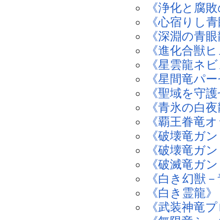
《浄化と腐敗
《心宿りし青
《深淵の青眼
《進化合獣ヒ
《星雲龍ネビ
《星間竜パー
《聖域を守護
《青氷の白夜
《覇王眷竜オ
《破壊竜ガン
《破壊竜ガン
《破滅竜ガン
《白き幻獣－
《白き霊龍》
《武装神竜プ