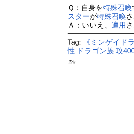
Ｑ：自身を
特殊召喚
スター
が
特殊召喚
さ
Ａ：いいえ、
適用
さ
Tag:
《ミンゲイド
性
ドラゴン族
攻40
広告