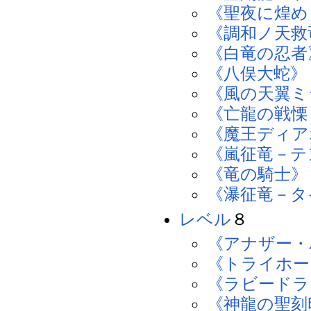
《聖夜に煌め
《調和ノ天救
《白竜の忍者
《八俣大蛇》
《風の天翼ミ
《亡龍の戦慄
《魔王ディア
《嵐征竜－テ
《竜の騎士》
《瀑征竜－タ
レベル
８
《アナザー・
《トライホー
《ラビードラ
《神龍の聖刻