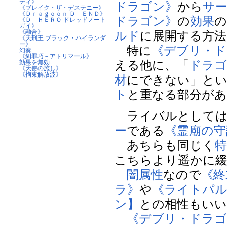
ティ》
ドラゴン》
から
サ
《ブレイク・ザ・デステニー》
《Ｄｒａｇｏｏｎ Ｄ－ＥＮＤ》
ドラゴン》
の
効果
《Ｄ－ＨＥＲＯ ドレッドノート
ガイ》
《融合》
ルド
に展開する方法
《天刑王 ブラック・ハイランダ
ー》
特に
《デブリ・ド
幻奏
《糾罪巧－アトリマール》
える他に、「
ドラゴ
効果を無効
《天使の施し》
《拘束解放波》
材
にできない」と
ト
と重なる部分が
ライバルとしては
ー
である
《霊廟の守
あちらも同じく
こちらより遥かに
闇属性
なので
《終
ラ》
や
《ライトパ
ン】
との相性もいい
《デブリ・ドラゴ