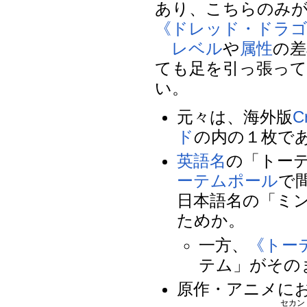
あり、こちらのみ
《ドレッド・ドラ
レベル
や
属性
の差
ても足を引っ張っ
い。
元々は、海外版
C
ド
の内の１枚で
英語名
の「トーテ
ーテムポール
で
日本語名の「ミ
ためか。
一方、
《トーテム
テム」がその
原作・アニメに
セカン