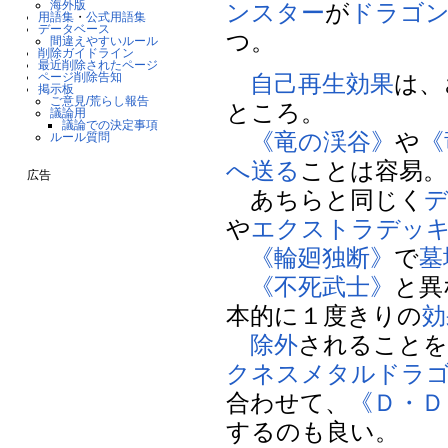
海外版
ンスター
が
ドラゴ
用語集
・
公式用語集
データベース
つ。
間違えやすいルール
削除ガイドライン
最近削除されたページ
自己再生
効果
は、
ページ削除告知
掲示板
ご意見/荒らし報告
ところ。
議論用
議論での決定事項
《竜の渓谷》
や
《
ルール質問
へ送る
ことは容易。
広告
あちらと同じく
や
エクストラデッ
《輪廻独断》
で
墓
《不死武士》
と異
本的に１度きりの
効
除外
されることを
クネスメタルドラ
合わせて、
《Ｄ・Ｄ
するのも良い。