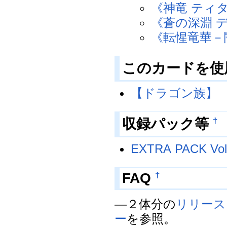
《神竜 ティ
《蒼の深淵 
《転惺竜華－
このカードを使
【ドラゴン族】
収録パック等
†
EXTRA PACK Vol
FAQ
†
―２体分の
リリース
ー
を参照。