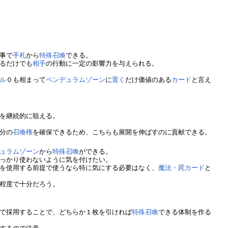
事で
手札
から
特殊召喚
できる。
るだけでも
相手
の行動に一定の影響力を与えられる。
ル
０も相まって
ペンデュラムゾーン
に
置く
だけ価値のある
カード
と言え
を継続的に狙える。
分の
召喚権
を確保できるため、こちらも展開を伸ばすのに貢献できる。
ュラムゾーン
から
特殊召喚
ができる。
っかり使わないように気を付けたい。
を使用する前提で使うなら特に気にする必要はなく、
魔法・罠カード
と
程度で十分だろう。
で採用することで、どちらか１枚を引ければ
特殊召喚
できる体制を作る