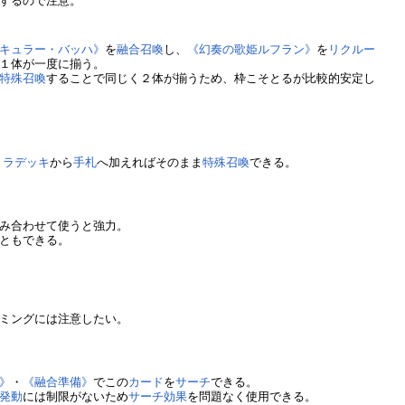
するので注意。
キュラー・バッハ》
を
融合召喚
し、
《幻奏の歌姫ルフラン》
を
リクルー
１体が一度に揃う。
特殊召喚
することで同じく２体が揃うため、枠こそとるが比較的安定し
トラデッキ
から
手札
へ加えればそのまま
特殊召喚
できる。
み合わせて使うと強力。
ともできる。
ミングには注意したい。
》
・
《融合準備》
でこの
カード
を
サーチ
できる。
発動
には制限がないため
サーチ
効果
を問題なく使用できる。