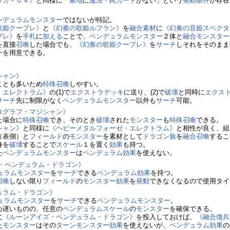
ワカ－Ｕ４》
と同様に「
墓地
に
魔法・罠カード
がない」という
発動条件
が存在
ンデュラムモンスター
ではないが特記。
歌姫クープレ》
と
《幻奏の歌姫ルフラン》
を
融合素材
に
《幻奏の音姫スペクタ
プレ》
を
手札
に
加える
ことで、
ペンデュラムモンスター
２体と
融合モンスター
を直接
召喚
した場合でも、
《幻奏の歌姫クープレ》
を
サーチ
しそれをそのまま
ー
を用意できる。
シャン》
ことも多いため
特殊召喚
しやすい。
・エレクトラム》
の(1)で
エクストラデッキ
に送り、(2)で
破壊
と同時に
エクス
サーチ
先に制限がなく
ペンデュラムモンスター
以外も
サーチ
可能。
ログラフ・マジシャン》
た場合に
特殊召喚
でき、そのとき
破壊
された
モンスター
も
特殊召喚
できる。
シャン》
と同様に
《ヘビーメタルフォーゼ・エレクトラム》
と相性が良く、組
（表側）と
フィールド
の
モンスター
を素材として
ドラゴン族
を
融合召喚
するこ
身を
破壊
することで
スケール
１を置く
効果
も持つ。
た
ペンデュラムモンスター
は
ペンデュラム効果
を使えない。
ズ・ペンデュラム・ドラゴン》
ュラムモンスター
を
サーチ
できる
ペンデュラム効果
を持つ。
召喚
しない限り
フィールド
の
モンスター効果
を
発動
できなくなるので使用タイ
ュラム・ドラゴン》
ュラムモンスター
を
サーチ
できる
ペンデュラムモンスター
。
め遅いものの、任意の
ペンデュラムスケール
の
モンスター
を確保できる。
に
《ルーンアイズ・ペンデュラム・ドラゴン》
を投入しておけば、
《融合徴兵
た
モンスター
はその
ターン
モンスター効果
を使えないが、
ペンデュラム効果
の