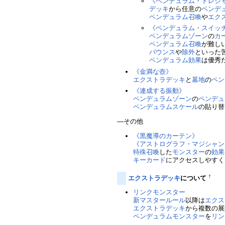
《ペンデュラム・トレジ
デッキ
から任意の
ペンデ
ペンデュラム召喚
や
エク
《ペンデュラム・スイッ
ペンデュラムゾーン
の
カ
ペンデュラム召喚
が難し
バウンス
や
除外
といった
ペンデュラム効果
は優秀
《金満な壺》
エクストラデッキ
と
墓地
の
ペン
《連成する振動》
ペンデュラムゾーン
の
ペンデュ
ペンデュラムスケール
の貼り替
―その他
《黒魔導のカーテン》
《アストログラフ・マジシャン
特殊召喚
した
モンスター
の
効果
キーカード
にアクセスしやすく
†
エクストラデッキ
について
リンクモンスター
新マスタールール
以降は
エクス
エクストラデッキ
から複数の展
ペンデュラムモンスター
を
リン