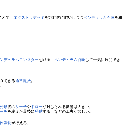
ことで、
エクストラデッキ
を能動的に肥やしつつ
ペンデュラム召喚
を狙
ンデュラムモンスター
を即座に
ペンデュラム召喚
して一気に展開でき
収できる
通常魔法
。
。
発動
後の
サーチ
や
ドロー
が封じられる影響は大きい。
ーチ
を終えた最後に
発動
する、などの工夫が欲しい。
体強化
が行える。