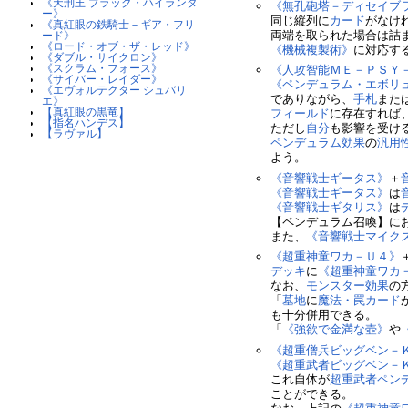
《天刑王 ブラック・ハイランダ
《無孔砲塔－ディセイブ
ー》
同じ縦列に
カード
がなけ
《真紅眼の鉄騎士－ギア・フリ
両端を取られた場合は詰
ード》
《ロード・オブ・ザ・レッド》
《機械複製術》
に対応す
《ダブル・サイクロン》
《スクラム・フォース》
《人攻智能ＭＥ－ＰＳＹ
《サイバー・レイダー》
《ペンデュラム・エボリ
《エヴォルテクター シュバリ
でありながら、
手札
また
エ》
【真紅眼の黒竜】
フィールド
に存在すれば
【指名ハンデス】
ただし
自分
も影響を受け
【ラヴァル】
ペンデュラム効果
の
汎用
よう。
《音響戦士ギータス》
＋
《音響戦士ギータス》
は
《音響戦士ギタリス》
は
【ペンデュラム召喚】に
また、
《音響戦士マイク
《超重神童ワカ－Ｕ４》
デッキ
に
《超重神童ワカ
なお、
モンスター効果
の
「
墓地
に
魔法・罠カード
も十分併用できる。
「
《強欲で金満な壺》
や
《超重僧兵ビッグベン－
《超重武者ビッグベン－
これ自体が
超重武者
ペン
ことができる。