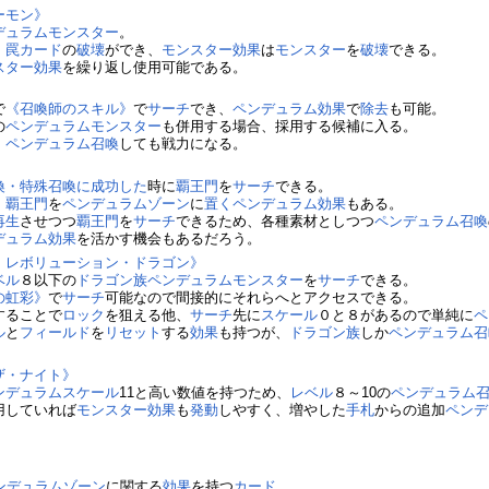
ーモン》
デュラムモンスター
。
・罠カード
の
破壊
ができ、
モンスター効果
は
モンスター
を
破壊
できる。
スター効果
を繰り返し使用可能である。
で
《召喚師のスキル》
で
サーチ
でき、
ペンデュラム効果
で
除去
も可能。
の
ペンデュラムモンスター
も併用する場合、採用する候補に入る。
、
ペンデュラム召喚
しても戦力になる。
》
喚・特殊召喚に成功した
時に
覇王門
を
サーチ
できる。
、
覇王門
を
ペンデュラムゾーン
に
置く
ペンデュラム効果
もある。
再生
させつつ
覇王門
を
サーチ
できるため、各種素材としつつ
ペンデュラム召喚
デュラム効果
を活かす機会もあるだろう。
・レボリューション・ドラゴン》
ベル
８以下の
ドラゴン族
ペンデュラムモンスター
を
サーチ
できる。
の虹彩》
で
サーチ
可能なので間接的にそれらへとアクセスできる。
することで
ロック
を狙える他、
サーチ
先に
スケール
０と８があるので単純に
ペ
ル
と
フィールド
を
リセット
する
効果
も持つが、
ドラゴン族
しか
ペンデュラム召
ザ・ナイト》
ンデュラムスケール
11と高い数値を持つため、
レベル
８～10の
ペンデュラム
用していれば
モンスター効果
も
発動
しやすく、増やした
手札
からの追加
ペンデ
ンデュラムゾーン
に関する
効果
を持つ
カード