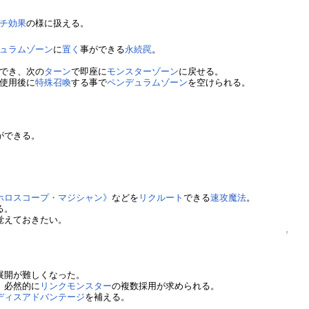
チ
効果
の様に扱える。
ュラムゾーン
に
置く
事ができる
永続罠
。
でき、次の
ターン
で即座に
モンスターゾーン
に戻せる。
使用後に
特殊召喚
する事で
ペンデュラムゾーン
を空けられる。
ができる。
ホロスコープ・マジシャン》
などを
リクルート
できる
速攻魔法
。
る。
覚えておきたい。
↑
展開が難しくなった。
、必然的に
リンクモンスター
の複数採用が求められる。
ディスアドバンテージ
を補える。