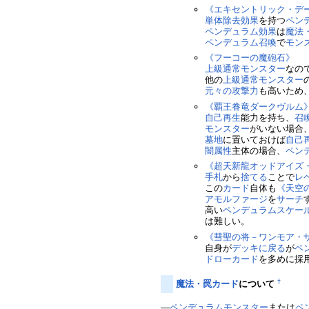
《エキセントリック・デ
単体除去
効果
を持つ
ペン
ペンデュラム効果
は
魔法
ペンデュラム召喚
で
モン
《フーコーの魔砲石》
上級
通常モンスター
なの
他の
上級
通常モンスター
元々の攻撃力
も高いため
《覇王眷竜ダークヴルム
自己再生
能力を持ち、
召
モンスター
がいない場合
墓地
に置いておけば
自己
闇属性
主体の場合、
ペン
《超天新龍オッドアイズ
手札
から
捨てる
ことで
レ
この
カード
自体も
《天空
アモルファージ
を
サーチ
高い
ペンデュラムスケー
は難しい。
《彗聖の将－ワンモア・
自身が
デッキに戻る
が
ペ
ドロー
カード
を多めに採
†
魔法・罠カード
について
―
ペンデュラムモンスター
または
ペ