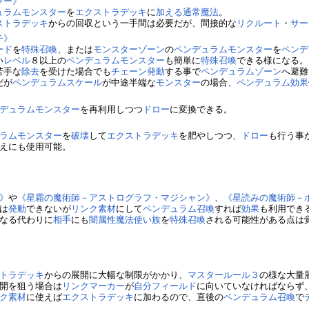
ャー》
ュラムモンスター
を
エクストラデッキ
に
加える
通常魔法
。
ストラデッキ
からの回収という一手間は必要だが、間接的な
リクルート
・
サー
チ》
ード
を
特殊召喚
、または
モンスターゾーン
の
ペンデュラムモンスター
を
ペンデ
い
レベル
８以上の
ペンデュラムモンスター
も簡単に
特殊召喚
できる様になる。
苦手な
除去
を受けた場合でも
チェーン
発動
する事で
ペンデュラムゾーン
へ避難
だが
ペンデュラムスケール
が中途半端な
モンスター
の場合、
ペンデュラム効果
デュラムモンスター
を再利用しつつ
ドロー
に変換できる。
ラムモンスター
を
破壊
して
エクストラデッキ
を肥やしつつ、
ドロー
も行う事
えにも使用可能。
》
や
《星霜の魔術師－アストログラフ・マジシャン》
、
《星読みの魔術師－
は
発動
できないが
リンク素材
にして
ペンデュラム召喚
すれば
効果
も利用でき
なる代わりに
相手
にも
闇属性
魔法使い族
を
特殊召喚
される可能性がある点は
トラデッキ
からの展開に大幅な制限がかかり、
マスタールール３
の様な大量
開を狙う場合は
リンクマーカー
が
自分
フィールド
に向いていなければならず
ク素材
に使えば
エクストラデッキ
に加わるので、直後の
ペンデュラム召喚
で