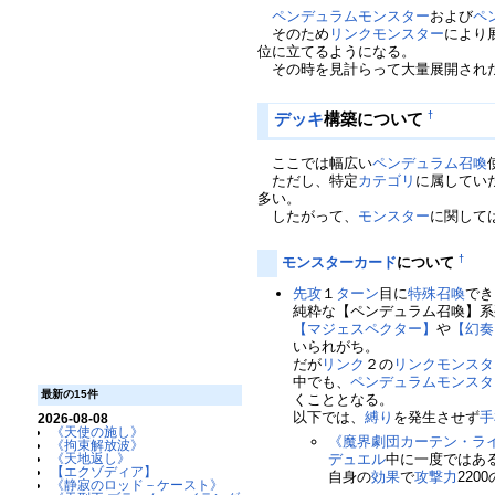
ペンデュラムモンスター
および
ペ
そのため
リンクモンスター
により
位に立てるようになる。
その時を見計らって大量展開され
デッキ
構築について
†
ここでは幅広い
ペンデュラム召喚
ただし、特定
カテゴリ
に属してい
多い。
したがって、
モンスター
に関して
†
モンスターカード
について
先攻
１
ターン
目に
特殊召喚
でき
純粋な【ペンデュラム召喚】系
【マジェスペクター】
や
【幻奏
いられがち。
だが
リンク
２の
リンクモンスタ
中でも、
ペンデュラムモンスタ
最新の15件
くこととなる。
以下では、
縛り
を発生させず
手
2026-08-08
《天使の施し》
《魔界劇団カーテン・ラ
《拘束解放波》
《天地返し》
デュエル
中に一度ではあ
【エクゾディア】
自身の
効果
で
攻撃力
2200
《静寂のロッド－ケースト》