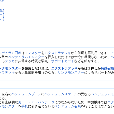
ッキ
鳥】
ェ】
ム】
ンデュラム召喚
は
モンスター
を
エクストラデッキ
から何度も再利用できる、
少数の
ペンデュラムモンスター
を投入しただけでは十分に機能しないため、
する
デッキ
に共通する特質と弱点、
サポートカード
などを紹介する。
ンクモンスター
を使用しなければ、
エクストラデッキ
からは１体しか
特殊召
トラデッキ
から大量展開を狙うのなら、
リンクモンスター
によるサポートが
、左右の
ペンデュラムゾーン
に
ペンデュラムスケール
の異なる
ペンデュラム
ある。
ても直接的な
カード・アドバンテージ
につながらないため、中盤以降では
エ
ムモンスター
を
手札
に引き込まないと
ペンデュラム召喚
を行うことはできな