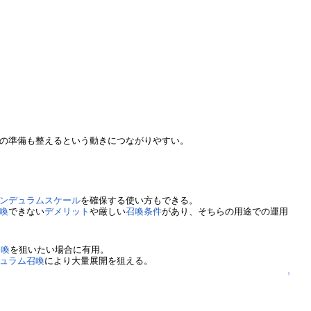
の準備も整えるという動きにつながりやすい。
ンデュラムスケール
を確保する使い方もできる。
喚
できない
デメリット
や厳しい
召喚条件
があり、そちらの用途での運用
召喚
を狙いたい場合に有用。
ュラム召喚
により大量展開を狙える。
↑