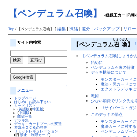
【ペンデュラム召喚】
-遊戯王カードWik
[
編集
|
凍結
|
差分
|
バックアップ
|
リロー
Top
/ 【ペンデュラム召喚】
しょうかん
サイト内検索
【ペンデュラム
召喚
】
†
【ペンデュラム召喚(しょうかん
始めに
ペンデュラム召喚の特徴
デッキ構築について
モンスターカードに
魔法・罠カードにつ
↑
エクストラデッキに
メニュー
戦術
トップページ
少ない消費でリンク先を
はじめにお読み下さい
カードリスト
《サイバース・ガジ
(
英語版
)(
韓国版
)
(
中国版
)
このデッキの弱点
略称一覧
デッキ集
モンスターカードに
デッキ・カードプールの変遷
魔法カードに対する
遊戯王ＯＣＧの歴史
ペンデュラムゾーン
リミットレギュレーション
(旧:
禁止・制限カード
)