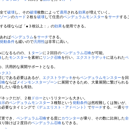
全て
破壊
し、その
破壊
枚数によって
適用
される
効果
が増えていく。
ゾーン
の
カード
２枚を
破壊
して任意の
ペンデュラムモンスター
を
サーチ
する
する様ならば「●３枚以上：」の
効果
も使用できる。
あれば
ペンデュラム
を
サーチ
できる。
発動条件
も緩いので
汎用性
は非常に高い。
みになるものの、１
ターン
に２回目の
ペンデュラム召喚
が可能。
喚
した
モンスター
を素材に
リンク召喚
を行い、
エクストラデッキ
に送られた
ペ
め、汎用的な展開サポートとなる。
ックス》
同じである必要はあるが、
エクストラデッキ
から
ペンデュラムモンスター
を回
召喚
ならば
メインモンスターゾーン
に展開できるため、大量展開に繋げられる
用したい場合も有効。
》
がネックだが、２枚
ドロー
というリターンも大きい。
表示
の
ペンデュラムモンスター
３種類という
発動条件
は然程難しくは無いが、
め必要なタイミングで
《デュエリスト・アドベント》
で
サーチ
する、一通り
サ
変更でき、
ペンデュラム召喚
する度に
カウンター
が乗り、その数に比例した
全
取り除けば２度目の
ペンデュラム召喚
もできる。