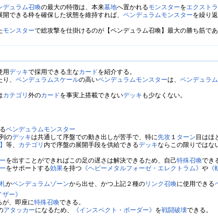
ンデュラム召喚
の最大の特徴は、本来
墓地
へ置かれる
モンスター
を
エクスト
展開できる枠を確保した状態を維持すれば、
ペンデュラムモンスター
を繰り
た
モンスター
で総攻撃を仕掛けるのが【ペンデュラム召喚】最大の勝ち筋で
使用
デッキ
で採用できる主な
カード
を紹介する。
たり、
ペンデュラムスケール
の高い
ペンデュラムモンスター
は、
ペンデュラ
は
カテゴリ
外の
カード
を事実上搭載できない
デッキ
も少なくない。
る
ペンデュラムモンスター
列の
デッキ
は共通して序盤での動き出しが苦手で、特に
先攻
１
ターン
目はほ
】
等、
カテゴリ
内で序盤の展開手段を供給できる
デッキ
ならこの限りではな
ー
を出すことができればこの足の遅さは解決できるため、自己
特殊召喚
でき
ー
をサポートする
効果
を持つ
《ヘビーメタルフォーゼ・エレクトラム》
や
《
札
か
ペンデュラムゾーン
から出せ、かつ上記２種の
リンク召喚
に使用できる
イザー》
るが、即座に
特殊召喚
できる。
の
アタッカー
になるため、
《インスペクト・ボーダー》
を
戦闘破壊
できる。