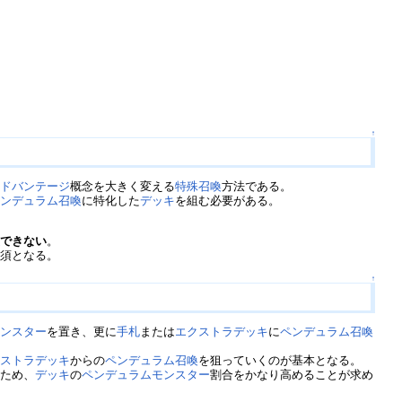
↑
アドバンテージ
概念を大きく変える
特殊召喚
方法である。
ペンデュラム召喚
に特化した
デッキ
を組む必要がある。
喚
できない
。
必須となる。
↑
モンスター
を置き、更に
手札
または
エクストラデッキ
に
ペンデュラム召喚
クストラデッキ
からの
ペンデュラム召喚
を狙っていくのが基本となる。
いため、
デッキ
の
ペンデュラムモンスター
割合をかなり高めることが求め