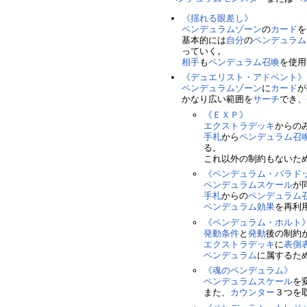
《揺れる眼差し》
ペンデュラムゾーン
の
カード
を
基本的には
自分
の
ペンデュラム
っていく。
相手
も
ペンデュラム召喚
を使用
《デュエリスト・アドベント》
ペンデュラムゾーン
に
カード
が
かなり広い範囲を
サーチ
でき、
《ＥＸＰ》
エクストラデッキ
からの
手札
から
ペンデュラム召
る。
これ以外の制約もないた
《ペンデュラム・パラド
ペンデュラムスケール
が
手札
からの
ペンデュラム
ペンデュラム効果
を再利
《ペンデュラム・ホルト
発動条件
と
発動
後の制約
エクストラデッキ
に
表側
ペンデュラム
に属するた
《魂のペンデュラム》
ペンデュラムスケール
を
また、
カウンター
３つを