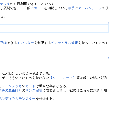
ラデッキ
から再利用できることである。
返し展開でき、一方的に
カード
を消耗していく
相手
に
アドバンテージ
で優
ある。
↑
ム召喚
できる
モンスター
を制限する
ペンデュラム効果
を持っているものも
↑
とんど動けない欠点を抱えている。
いが、そういったものを持たない
【クリフォート】
等は厳しい戦いを強
る
メインデッキ
の
カード
は重要な存在となる。
軌跡の魔術師》
の
リンク召喚
に成功させれば、戦局はこちらに大きく傾
ペンデュラムモンスター
を列挙する。