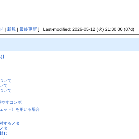
i
ド
|
新規
|
最終更新
] Last-modified: 2026-05-12 (火) 21:30:00 (87d)
)】
ついて
いて
ついて
増やすコンボ
ェット》を用いる場合
対するメタ
メタ
封じ