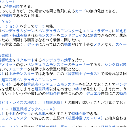
ラスター》
れば
特殊召喚
できる。
まってしまうが、その場合でも同じ縦列にある
カード
の無力化はできる。
る
機械族
であるのも特徴。
－ＹＡ》
ューション》
を介して
サーチ
可能。
は
ペンデュラムゾーン
の
ペンデュラムモンスター
を
エクストラデッキ
に
加える
、
召喚
・
特殊召喚
された
モンスター
を
エンドフェイズ
に
除去
できるので、居座
るため、展開する順番はなるべく最後に回したい。
性
も非常に高く、
デッキ
によってはこの
効果
だけで十分な
メタ
となり、
スケー
音響戦士
音響戦士
を
リクルート
する
ペンデュラム効果
を持つ。
デメリット
のない
ペンデュラムモンスター
の
チューナー
であり、
シンクロ召喚
おいて
チューナー
を確保できる貴重な手段となる。
ス》
は
上級モンスター
ではあるが、この
《音響戦士ギータス》
で出せれば２回
＋
超重武者
ペンデュラムモンスター
－Ｕ４》
以外の
超重武者
ペンデュラムモンスター
を仕込んでおくことで
ペンデ
方を使用してしまうと
超重武者
以外を出せない
縛り
が発生してしまうため、う
がない」というやや厳しめの
発動条件
を持つものの、
デュエル
序盤にこの
効果
《ピリ・レイスの地図》
、
《無限泡影》
との相性が悪い」ことだけ覚えておく
Ｋ》
＋
《超重武者ビッグベン－Ｋ》
Ｋ》
を
手札
か
デッキ
から
墓地
へ落とすことで
特殊召喚
できる。
デュラムモンスター
であるため、上記の
《超重神童ワカ－Ｕ４》
と抱き合わせ