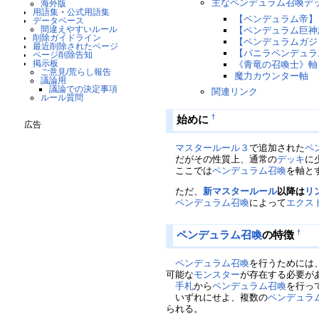
主なペンデュラム召喚デ
海外版
用語集
・
公式用語集
【ペンデュラム帝】
データベース
間違えやすいルール
【ペンデュラム巨神
削除ガイドライン
【ペンデュラムガジ
最近削除されたページ
【バニラペンデュラ
ページ削除告知
掲示板
《青竜の召喚士》軸
ご意見/荒らし報告
魔力カウンター軸
議論用
議論での決定事項
関連リンク
ルール質問
始めに
†
広告
マスタールール３
で追加された
ペ
だがその性質上、通常の
デッキ
に
ここでは
ペンデュラム召喚
を軸と
ただ、
新マスタールール
以降は
リ
ペンデュラム召喚
によって
エクス
ペンデュラム召喚
の特徴
†
ペンデュラム召喚
を行うためには
可能な
モンスター
が存在する必要が
手札
から
ペンデュラム召喚
を行っ
いずれにせよ、複数の
ペンデュラ
られる。