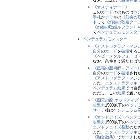
なお、上記の
《超重神童
《オスティナート》
この
カード
そのものは
ペ
手札
か
デッキ
の
《幻奏の
ト
して
《幻奏の歌姫クー
《幻奏の歌姫ルフラン》
て
ペンデュラムモンスタ
ペンデュラムモンスター
《アストログラフ・マジ
自分
の
カード
を
破壊
する
《ヘビーメタルフォーゼ
なお、条件さえ満たせば
《星霜の魔術師－アスト
自分
の
カード
を
破壊
され
《アストログラフ・マジ
また、
エクストラデッキ
ペンデュラム効果
では自
ただし、この
効果
で置い
《四天の龍 オッドアイ
攻撃力
1500以下の
ペンデ
サーチ
後は
ペンデュラム
《オッドアイズ・ペンデ
攻撃力
1500以下の
ペンデ
エンドフェイズ
発動
のた
また、
エクストラデッキ
《融合徴兵》
で
サーチ
し