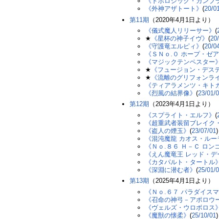
《トポロジック・ガンブ
《外神アザトート》
(
20/0
第11期
（2020年4月1日より）
《儀式魔人リリーサー》
(
★
《星杯の神子イヴ》
(
20
《守護竜エルピィ》
(
20/0
《ＳＮｏ.０ ホープ・ゼ
《マジックテンペスター
★
《フュージョン・デス
★
《流離のグリフォンラ
《ティアラメンツ・キト
《烈風の結界像》
(
23/01/
第12期
（2023年4月1日より）
《スプライト・エルフ》
(
《超重武者装留ブレイク
《盗人の煙玉》
(
23/07/01
)
《混沌魔龍 カオス・ルー
《Ｎｏ.８６ Ｈ－Ｃ ロン
《えん魔竜王 レッド・
《カタパルト・タートル
《深淵に潜む者》
(
25/01/
第13期
（2025年4月1日より）
《Ｎｏ.６７ パラダイス
《召命の神弓－アポロウ
《ヴェルズ・ウロボロス
《魔獣の懐柔》
(
25/10/01
)