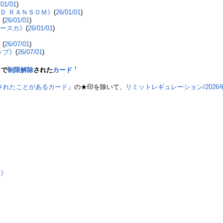
/01/01
)
Ｄ ＲＡＮＳＯＭ》
(
26/01/01
)
》
(
26/01/01
)
グースカ》
(
26/01/01
)
》
(
26/07/01
)
ップ》
(
26/07/01
)
†
まで
制限解除
された
カード
されたことがあるカード
」の★印を除いて、
リミットレギュレーション/2026
イ》