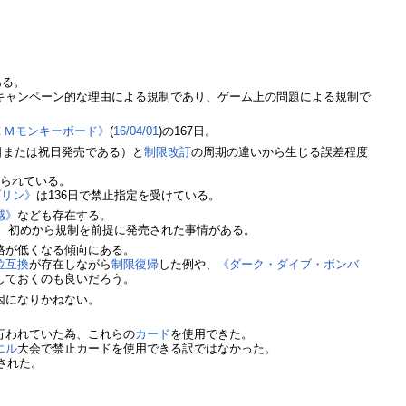
ある。
キャンペーン的な理由による規制であり、ゲーム上の問題による規制で
ＥＭモンキーボード》
(
16/04/01
)の167日。
日または祝日発売である）と
制限改訂
の周期の違いから生じる誤差程度
作られている。
ブリン》
は136日で禁止指定を受けている。
感》
なども存在する。
、初めから規制を前提に発売された事情がある。
格が低くなる傾向にある。
位互換
が存在しながら
制限復帰
した例や、
《ダーク・ダイブ・ボンバ
しておくのも良いだろう。
因になりかねない。
行われていた為、これらの
カード
を使用できた。
エル
大会で禁止カードを使用できる訳ではなかった。
された。