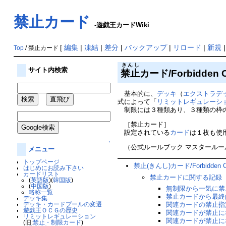
禁止カード
-遊戯王カードWiki
[
編集
|
凍結
|
差分
|
バックアップ
|
リロード
|
新規
Top
/ 禁止カード
きんし
サイト内検索
禁止
カード/Forbidden 
基本的に、
デッキ
（
エクストラデ
式によって「
リミットレギュレーシ
制限には３種類あり、３種類の枠
［禁止カード］
設定されている
カード
は１枚も使
↑
（公式ルールブック マスタールール３
メニュー
トップページ
禁止(きんし)カード/Forbidden C
はじめにお読み下さい
カードリスト
禁止カードに関する記録
(
英語版
)(
韓国版
)
(
中国版
)
無制限から一気に禁
略称一覧
禁止カードから最終
デッキ集
デッキ・カードプールの変遷
関連カードの禁止指
遊戯王ＯＣＧの歴史
関連カードが禁止に
リミットレギュレーション
関連カードが禁止に
(旧:
禁止・制限カード
)