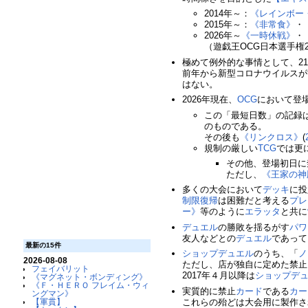
2014年～：
《レインボー
2015年～：
《非常食》
・
2026年～
《一時休戦》
・
（遊戯王OCG日本選手権
極めて例外的な事情として、21/02
前年から新型コロナウイルスが
はない。
2026年現在、
OCG
において登
この「最短日数」の記録
のものである。
その後も
《リンクロス》
(
規制の厳しい
TCG
では更
その他、登場初日に
ただし、
《王家の神
多くの大会において
デッキ
に投
制限復帰
は困難だと考える
プレ
ー》
等のように
エラッタ
と共に
デュエル
の勝敗を揺るがす
パワ
友人などとの
デュエル
であって
最新の15件
ショップデュエル
のうち、「
ノ
2026-08-08
ただし、店が独自に定めた禁止
フェイバリット
2017年４月以降は
ショップデ
《マグネット・ボンディング》
《Ｆ・ＨＥＲＯ フレイム・ウィ
実質的に禁止
カード
である
カー
ングマン》
これらの殆どは大会用に製作さ
【軍貫】