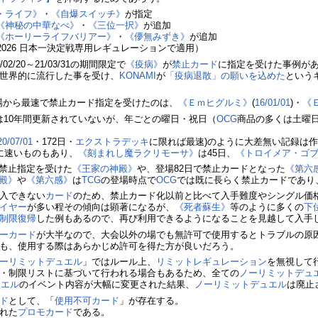
・ライフ》
・
《自爆スイッチ》
が指定
《神秘の中華なべ》
・
《三位一択》
が追加
《ホーリーライフバリアー》
・
《儚無みずき》
が追加
2026 日本一決定戦専用レギュレーションで適用）
/20～21/03/31の期間限定で
《疫病》
が
禁止カード
に指定を受けた事例が
世界的に流行した事を受け、
KONAMI
が
「疫病退散」の願いを込めた
という
場から最速で禁止カード指定を受けたのは、
《Ｅｍヒグルミ》
(
16/01/01
)・
《
は10年間更新されていないが、年ごとの曜日・祝日（
OCG
商品の多くは土曜
20/07/01
・172日・
エクストラデッキ
に限れば最速)のように大差無い記録は
に速いものもあり、
《刻まれし魔ラクリモーサ》
は45日、
《トロイメア・ゴ
禁止指定を受けた
《王家の神殿》
や、登場82日で禁止カードとなった
《第六
殿》
や
《第六感》
は
TCG
の登場時点で
OCG
では既に長らく禁止カードであり
入できない
カード
のため、禁止カード化以前と比べて入手難度やシングル価
イヤー
が多い程その傾向は顕著になるが、
《死者蘇生》
等のように多くの
下
制限復帰
した例もあるので、再び利用できるようになることを見越して入手
ーカード
が大半なので、大会以外の場でも無許可で使用するとトラブルの原
も、使用する際はあらかじめ許可を得た方が良いだろう。
ーリミットデュエル
」ではルール上、
リミットレギュレーション
を無視して
・制限リストに基づいて行われる場合もあるため、全ての
ノーリミットデュ
ュエル
のイベント内容が大幅に変更された結果、
ノーリミットデュエル
は廃止
ド
として、「
使用不可カード
」が存在する。
れた
プロモカード
である。