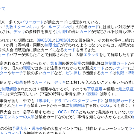
いて
以来、多くの
パワーカード
が禁止カードに指定されている。
い「
先攻
１ターンキル
」や「
ループ
コンボ
」の関連
カード
には厳しい対応が
入され、
デッキ
の多様性を損なう
汎用性
の高い
カード
が指定される傾向も強
われていた期間には、
09/03/01
と
10/03/01
の２回を除き、その数を増やし続け
・３か月（四半期）周期の
制限改訂
が行われるようになってからは、期間が
公式大会で限定的に禁止カードになる
カード
も出てきた。
カード
パワーが落ちたことで解除されたり、大幅
エラッタ
をして解除したり
定されることが多かったが、
第８期
終盤の
征竜
の規制以降は
無制限カード
か
ド
や、旧来の
環境
ではさほど注目されなかったが新規
カード
との
シナジー
に
ター
や
サーチ
手段の多い
カード
など、
ピン挿し
で機能する
カード
は
制限
・
準
使えない
効果
を持つ
カード
も、
デッキ
に１枚しか入れないことが多いため禁
に
制限解除
されたのは７種類存在するが、そのうち
下級
征竜
４種類は
最上級
征
G
には未だ存在しない（下記の特殊な事情を持つ
《疫病》
は除く）。
事例があり、中でも
《破壊剣－ドラゴンバスターブレード》
は
無制限カード
化された
カード
も禁止カードから一気に
制限解除
する数が
OCG
よりも多く、
界大会では、公平を期すために、
OCG
・
TCG
どちらかで発売されていない
カ
常モンスターの大半
は禁止カードなのだが、事情を知らない人からは大量の
その公認
予選大会
・
選考会
等の大型イベントでは、独自レギュレーションで
ラ
トラウィン】
を抑制するためであろう。