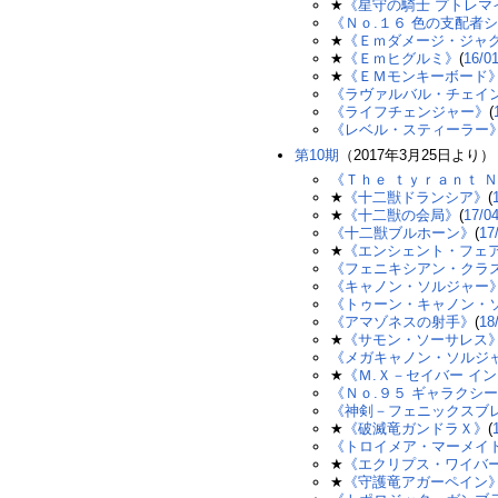
★
《星守の騎士 プトレマ
《Ｎｏ.１６ 色の支配者
★
《Ｅｍダメージ・ジャ
★
《Ｅｍヒグルミ》
(
16/0
★
《ＥＭモンキーボード
《ラヴァルバル・チェイ
《ライフチェンジャー》
(
《レベル・スティーラー
第10期
（2017年3月25日より）
《Ｔｈｅ ｔｙｒａｎｔ 
★
《十二獣ドランシア》
(
★
《十二獣の会局》
(
17/0
《十二獣ブルホーン》
(
17
★
《エンシェント・フェ
《フェニキシアン・クラ
《キャノン・ソルジャー
《トゥーン・キャノン・
《アマゾネスの射手》
(
18
★
《サモン・ソーサレス
《メガキャノン・ソルジ
★
《Ｍ.Ｘ－セイバー イ
《Ｎｏ.９５ ギャラクシ
《神剣－フェニックスブ
★
《破滅竜ガンドラＸ》
(
《トロイメア・マーメイ
★
《エクリプス・ワイバ
★
《守護竜アガーペイン