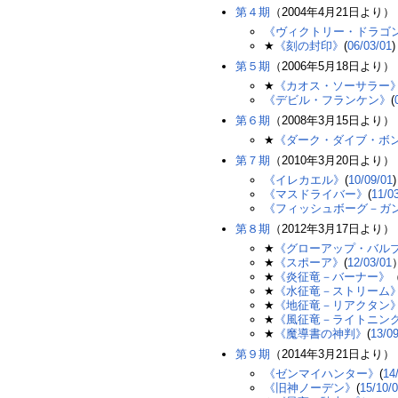
第４期
（2004年4月21日より）
《ヴィクトリー・ドラゴ
★
《刻の封印》
(
06/03/01
)
第５期
（2006年5月18日より）
★
《カオス・ソーサラー
《デビル・フランケン》
(
第６期
（2008年3月15日より）
★
《ダーク・ダイブ・ボ
第７期
（2010年3月20日より）
《イレカエル》
(
10/09/01
)
《マスドライバー》
(
11/0
《フィッシュボーグ－ガ
第８期
（2012年3月17日より）
★
《グローアップ・バル
★
《スポーア》
(
12/03/01
★
《炎征竜－バーナー》
★
《水征竜－ストリーム
★
《地征竜－リアクタン
★
《風征竜－ライトニン
★
《魔導書の神判》
(
13/0
第９期
（2014年3月21日より）
《ゼンマイハンター》
(
14
《旧神ノーデン》
(
15/10/