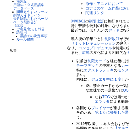
海外版
原作・アニメにおいて
用語集
・
公式用語集
コナミのゲーム作品にお
データベース
間違えやすいルール
関連リンク
削除ガイドライン
最近削除されたページ
04/03/01
の
制限改訂
に施行されて
ページ削除告知
特に苦情や批判の対象になりやす
掲示板
ご意見/荒らし報告
最近では、ほとんどの
デッキ
に投
議論用
議論での決定事項
導入後の半年ごとに
制限改訂
が行
ルール質問
リミットレギュレーション
の導入
なり、
コンセプトデュエル
や特定の
広告
また、
環境
の変化により相対的な
以前は
制限カード
を経た後に指
テーマデッキ
の中核となる
カー
特に
エクストラデッキ
の
モンス
多い。
同様に、
デュエル中に１度
しか
逆に禁止カードから一気
な意味での一足飛びは
OC
なお
TCG
では幾つか
エラッタ
による弱体
各国から
プレイヤー
が集まる世
そのため、
第１期に登場した通
う。
2014年以降、世界大会および
時間稼ぎを目的とした
【エキス