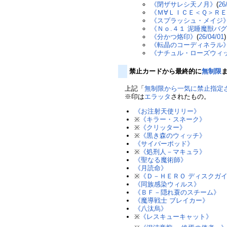
《閉ザサレシ天ノ月》
(
26
《Ｍ∀ＬＩＣＥ＜Ｑ＞ＲＥ
《スプラッシュ・メイジ
《Ｎｏ.４１ 泥睡魔獣バ
《分かつ烙印》
(
26/04/01
)
《転晶のコーディネラル
《ナチュル・ローズウィ
禁止カードから最終的に
無制限
上記「
無制限から一気に禁止指定
※印は
エラッタ
されたもの。
《お注射天使リリー》
※
《キラー・スネーク》
※
《クリッター》
※
《黒き森のウィッチ》
《サイバーポッド》
※
《処刑人－マキュラ》
《聖なる魔術師》
《月読命》
※
《Ｄ－ＨＥＲＯ ディスクガ
《同族感染ウィルス》
《ＢＦ－隠れ蓑のスチーム》
《魔導戦士 ブレイカー》
《八汰烏》
※
《レスキューキャット》