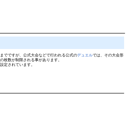
枚までですが、公式大会などで行われる公式の
デュエル
では、その大会形
ド
の枚数が制限される事があります。
が設定されています。