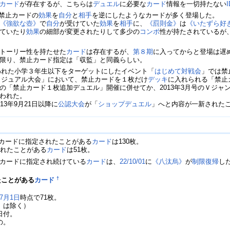
カード
が存在するが、こちらは
デュエル
に必要な
カード
情報を一切持たない
禁止カードの
効果
を
自分
と
相手
を逆にしたようなカードが多く登場した。
《強欲な壺》
で
自分
が受けていた
効果
を
相手
に、
《罰則金》
は
《いたずら好
ていたり
効果
の細部が変更されたりして多少の
コンボ
性が持たされているが
トーリー性を持たせた
カード
は存在するが、
第８期
に入ってからと登場は遅
限り、禁止カード指定は「収監」と同義らしい。
われた小学３年生以下をターゲットにしたイベント「
はじめて対戦会
」では禁
認カジュアル大会」において、禁止カードを１枚だけ
デッキ
に入れられる「禁止
の「禁止カード１枚追加デュエル」開催に併せてか、2013年3月号のＶジャ
われた。
3年9月21日以降に
公認大会
が「
ショップデュエル
」へと内容が一新された
カードに指定されたことがある
カード
は130枚。
されたことがある
カード
は51枚。
カードに指定され続けている
カード
は、
22/10/01
に
《八汰烏》
が
制限復帰
し
†
たことがある
カード
7月1日
時点で71枚。
》
は除く）
日付。
の。