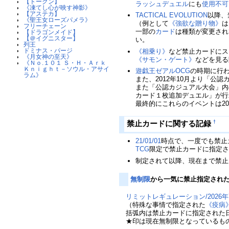
【トークン】
ラッシュデュエル
にも
使用不可
《凍てし心が映す神影》
【アステカ】
TACTICAL EVOLUTION
以降、
《聖王女ローズパメラ》
（例として
《強欲な贈り物》
は
フリーチェーン
一部の
カード
は種類が変更され
【ドラゴンメイド】
【＠イグニスター】
い。
列王
ドミナス・パージ
《相乗り》
など禁止カードにス
《月女神の至天》
《サモン・ゲート》
などを見る
《Ｎｏ.１０１ Ｓ・Ｈ・Ａｒｋ
Ｋｎｉｇｈｔ－ソウル・アサイ
遊戯王ゼアルOCG
の時期に行
ラム》
また、2012年10月より「公
また「公認カジュアル大会」内
カード１枚追加デュエル」が行
最終的にこれらのイベントは201
禁止カードに関する記録
†
21/01/01
時点で、一度でも禁止
TCG
限定で禁止カードに指定
制定されて以降、現在まで禁止
無制限
から一気に禁止指定され
リミットレギュレーション/2026年
（特殊な事情で指定された
《疫病
括弧内は禁止カードに指定された
★印は現在無制限となっているも