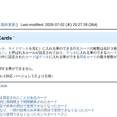
|
最終更新
] Last-modified: 2026-07-02 (木) 20:27:39 (36d)
Cards
†
ッキ
、
サイドデッキ
を含む）に入れる事のできる
同名カード
の枚数は合計３
ョン
」と呼ばれるルールが設定されており、
デッキ
に入れる事のできる
カー
の中に設定された
カード
は
デッキ
に入れる事ができる
同名カード
の最大枚数
用する事ができません。
対応 バージョン 1.0 より引用）
ards
止指定されたことがあるカード
的に無制限まで制限解除されたカード
定で本来の用法で使用できなくなったカード
なり、一部の効果のみ本来の用法で使用できなくなったカード
なり使用できなくなったモンスタートークン