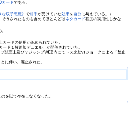
IDカード
である。
きな双子悪魔》
で
相手
が受けていた
効果
を
自分
に与えている。）
、そうされたものも含めてほとんどは
ネタ
カード
程度の実用性しかな
め。
止カードの使用が認められていた。
カード１枚追加デュエル」が開催されていた。
ンプ誌面上及びＶジャンプWEB内にてトス之助vsジョークによる「禁止
ことに伴い、廃止された。
↑
たのを以て存在しなくなった。
↑