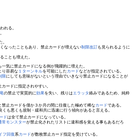
行われる。
い。
た。
短くなったこともあり、禁止カードが増えない
制限改訂
も見られるように
することも増えた。
ら一気に禁止カードになる例が飛躍的に増えた。
より容易な
１ターンキル
を可能にした
カード
などが指定されている。
制限
にしても意味がないという理由でいきなり禁止カードになることが
止カードに指定されやすい。
竜
の禁止で実質的に
効果
を失い、残りは
エラッタ
絡みであるため、純粋
と禁止カードを僅か３か月の間に往復した極めて稀な
カード
である。
良くも悪くも規制・緩和共に迅速に行う傾向があると言える。
ード
は全て禁止カードになっている。
通常モンスター
が禁止化されたリストに違和感を覚える事もあるだろ
イフ回復
系
カード
が数枚禁止カード指定を受けている。