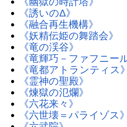
《幽獄の時計塔》
《誘いのΔ》
《融合再生機構》
《妖精伝姫の舞踏会》
《竜の渓谷》
《竜輝巧－ファフニー
《竜都アトランティス
《霊神の聖殿》
《煉獄の氾爛》
《六花来々》
《六世壊＝パライゾス
《六武院》