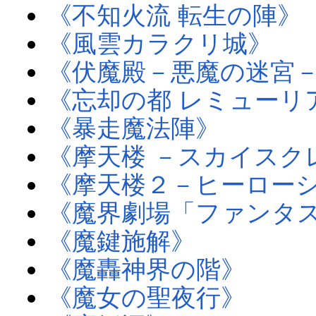
《不知火流 転生の陣》
《風雲カラクリ城》
《伏魔殿－悪魔の迷宮
《忘却の都 レミューリ
《暴走魔法陣》
《摩天楼 －スカイスク
《摩天楼２－ヒーロー
《魔界劇場「ファンタ
《魔鍵施解》
《魔轟神界の階》
《魔女の聖夜行》