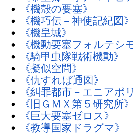
《機殻の要塞》
《機巧伝－神使記紀図
《機皇城》
《機動要塞フォルテシ
《騎甲虫隊戦術機動》
《擬似空間》
《仇すれば通図》
《糾罪都市－エニアポ
《旧ＧＭＸ第５研究所
《巨大要塞ゼロス》
《教導国家ドラグマ》