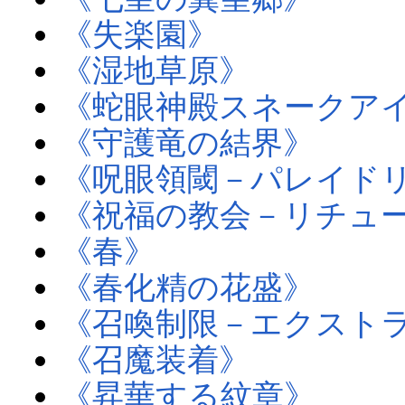
《失楽園》
《湿地草原》
《蛇眼神殿スネークア
《守護竜の結界》
《呪眼領閾－パレイド
《祝福の教会－リチュ
《春》
《春化精の花盛》
《召喚制限－エクスト
《召魔装着》
《昇華する紋章》