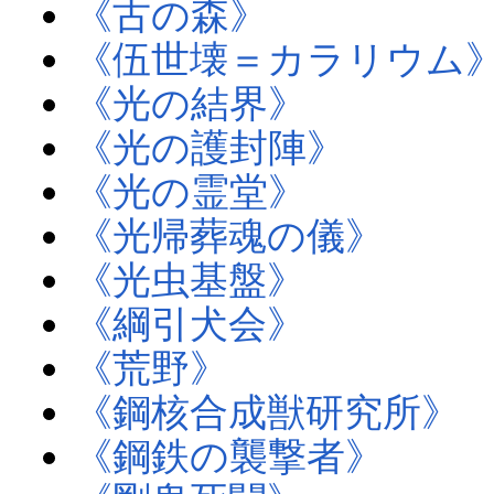
《古の森》
《伍世壊＝カラリウム
《光の結界》
《光の護封陣》
《光の霊堂》
《光帰葬魂の儀》
《光虫基盤》
《綱引犬会》
《荒野》
《鋼核合成獣研究所》
《鋼鉄の襲撃者》