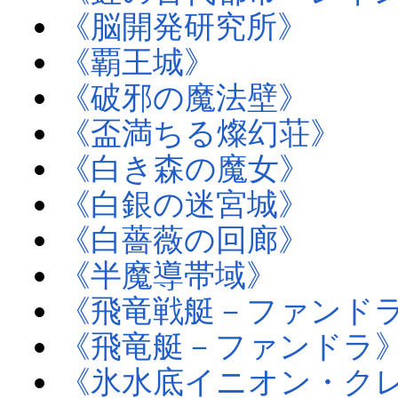
《脳開発研究所》
《覇王城》
《破邪の魔法壁》
《盃満ちる燦幻荘》
《白き森の魔女》
《白銀の迷宮城》
《白薔薇の回廊》
《半魔導帯域》
《飛竜戦艇－ファンド
《飛竜艇－ファンドラ
《氷水底イニオン・ク