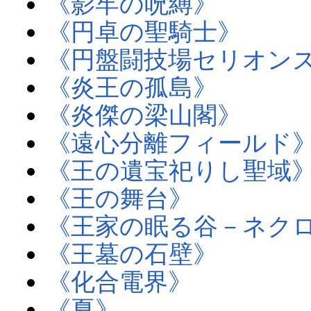
《影牢の呪縛》
《円卓の聖騎士》
《円盤闘技場セリオン
《炎王の孤島》
《炎傑の梁山閣》
《遠心分離フィールド
《王の遺宝祀りし聖域
《王の舞台》
《王家の眠る谷－ネク
《王墓の石壁》
《化合電界》
《夏》