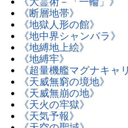
《大霊術－「一輪」》
《断層地帯》
《地獄人形の館》
《地中界シャンバラ》
《地縛地上絵》
《地縛牢》
《超量機艦マグナキャ
《天威無窮の境地》
《天威無崩の地》
《天火の牢獄》
《天気予報》
《天空の聖域》