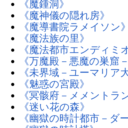
《魔鍾洞》
《魔神儀の隠れ房》
《魔導書院ラメイソン
《魔法族の里》
《魔法都市エンディミ
《万魔殿－悪魔の巣窟
《未界域－ユーマリア
《魅惑の宮殿》
《冥骸府－メメントラ
《迷い花の森》
《幽獄の時計都市－ダ