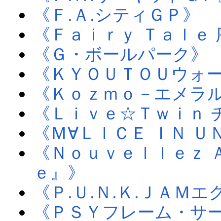
《Ｆ.Ａ.シティＧＰ》
《Ｆａｉｒｙ Ｔａｌｅ 
《Ｇ・ボールパーク》
《ＫＹＯＵＴＯＵウォ
《Ｋｏｚｍｏ－エメラ
《Ｌｉｖｅ☆Ｔｗｉｎ 
《Ｍ∀ＬＩＣＥ ＩＮ 
《Ｎｏｕｖｅｌｌｅｚ 
ｅ』》
《Ｐ.Ｕ.Ｎ.Ｋ.ＪＡＭ
《ＰＳＹフレーム・サ