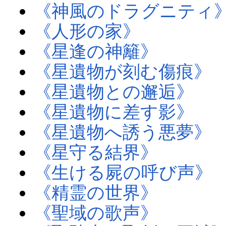
《神風のドラグニティ
《人形の家》
《星逢の神籬》
《星遺物が刻む傷痕》
《星遺物との邂逅》
《星遺物に差す影》
《星遺物へ誘う悪夢》
《星守る結界》
《生ける屍の呼び声》
《精霊の世界》
《聖域の歌声》