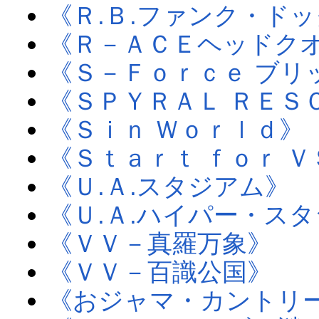
《Ｒ.Ｂ.ファンク・ド
《Ｒ－ＡＣＥヘッドク
《Ｓ－Ｆｏｒｃｅ ブリ
《ＳＰＹＲＡＬ ＲＥＳ
《Ｓｉｎ Ｗｏｒｌｄ》
《Ｓｔａｒｔ ｆｏｒ Ｖ
《Ｕ.Ａ.スタジアム》
《Ｕ.Ａ.ハイパー・ス
《ＶＶ－真羅万象》
《ＶＶ－百識公国》
《おジャマ・カントリ