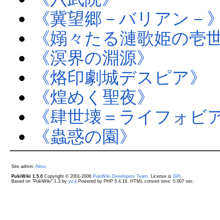
《冀望郷－バリアン－
《嫋々たる漣歌姫の壱
《溟界の淵源》
《烙印劇城デスピア》
《煌めく聖夜》
《肆世壊＝ライフォビ
《蟲惑の園》
Site admin:
Aitsu
PukiWiki 1.5.0
Copyright © 2001-2006
PukiWiki Developers Team
. License is
GPL
.
Based on "PukiWiki" 1.3 by
yu-ji
.Powered by PHP 5.4.16. HTML convert time: 0.007 sec.