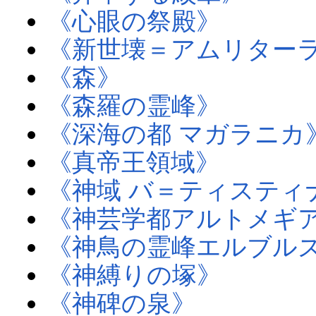
《心眼の祭殿》
《新世壊＝アムリター
《森》
《森羅の霊峰》
《深海の都 マガラニカ
《真帝王領域》
《神域 バ＝ティスティ
《神芸学都アルトメギ
《神鳥の霊峰エルブル
《神縛りの塚》
《神碑の泉》