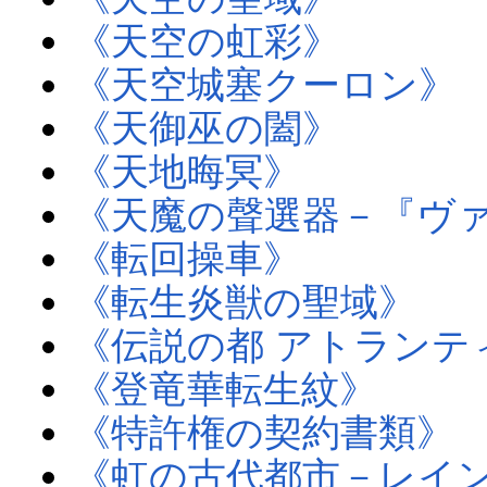
《天空の虹彩》
《天空城塞クーロン》
《天御巫の闔》
《天地晦冥》
《天魔の聲選器－『ヴ
《転回操車》
《転生炎獣の聖域》
《伝説の都 アトランテ
《登竜華転生紋》
《特許権の契約書類》
《虹の古代都市－レイ