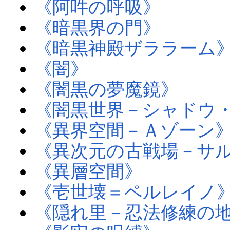
《阿吽の呼吸》
《暗黒界の門》
《暗黒神殿ザララーム
《闇》
《闇黒の夢魔鏡》
《闇黒世界－シャドウ
《異界空間－Ａゾーン
《異次元の古戦場－サ
《異層空間》
《壱世壊＝ペルレイノ
《隠れ里－忍法修練の