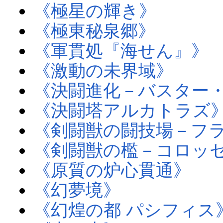
《極星の輝き》
《極東秘泉郷》
《軍貫処『海せん』》
《激動の未界域》
《決闘進化－バスター
《決闘塔アルカトラズ
《剣闘獣の闘技場－フ
《剣闘獣の檻－コロッ
《原質の炉心貫通》
《幻夢境》
《幻煌の都 パシフィス