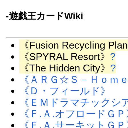
-遊戯王カードWiki
《Fusion Recycling Pla
《SPYRAL Resort》
?
《The Hidden City》
?
《ＡＲＧ☆Ｓ－Ｈｏｍ
《Ｄ・フィールド》
《ＥＭドラマチックシ
《Ｆ.Ａ.オフロードＧＰ
《Ｆ.Ａ.サーキットＧＰ