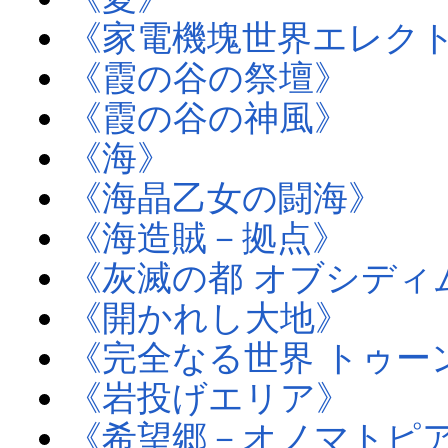
《家電機塊世界エレク
《霞の谷の祭壇》
《霞の谷の神風》
《海》
《海晶乙女の闘海》
《海造賊－拠点》
《灰滅の都 オブシディ
《開かれし大地》
《完全なる世界 トゥー
《岩投げエリア》
《希望郷－オノマトピ