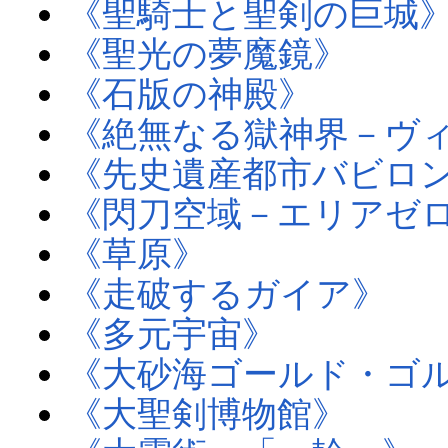
《聖騎士と聖剣の巨城
《聖光の夢魔鏡》
《石版の神殿》
《絶無なる獄神界－ヴ
《先史遺産都市バビロ
《閃刀空域－エリアゼ
《草原》
《走破するガイア》
《多元宇宙》
《大砂海ゴールド・ゴ
《大聖剣博物館》