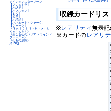
メインモンスターゾーン
【アシュトラ】
【氷結界】
【水フルモン】
収録カードリス
【ＢＫ】
【海皇】
【水精鱗】
【バハムート・シャーク】
【シャーク】
※
レアリティ
無表記
《Ｎｏ.１０１ Ｓ・Ｈ・Ａｒｋ
Ｋｎｉｇｈｔ》
※カードの
レアリ
《聖なる心のバリア －マインド
フォース－》
《宿命の決闘》
第13期