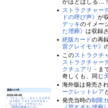
がほとばしる…
ストラクチャー
ドの呼び声》
が
デッキ
のイメー
た埋葬》
は収録
絶版
カード
の再
雷グレイモヤ》
この
ストラクチ
ストラクチャー
クチュアリ－
ま
奇しくも、同じ
海外版は発売さ
ークレットレア
最新の15件
2026-08-08
《Ｙｕ－Ｇｉ－Ｏｈ！ ＣＡＲＤ
発売当時の
制限
ＧＡＭＥ ＴＨＥ ＣＨＲＯＮＩ
ＣＬＥＳ》（マギストス）
《早すぎた埋葬
《冥府の使者ゴーズ》