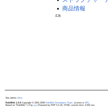
商品情報
広告
Site admin:
Aitsu
PukiWiki 1.5.0
Copyright © 2001-2006
PukiWiki Developers Team
. License is
GPL
.
Based on "PukiWiki" 1.3 by
yu-ji
.Powered by PHP 5.4.16. HTML convert time: 0.002 sec.