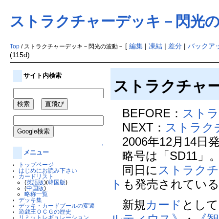
ストラクチャーデッキ－閃光の
[
編集
|
凍結
|
差分
|
バックア
Top
/ ストラクチャーデッキ－閃光の波動－
(115d)
サイト内検索
ストラクチャ
BEFORE：
ストラ
NEXT：
ストラク
2006年12月14日
↑
メニュー
略号は「SD11」
トップページ
同日に
ストラクチ
はじめにお読み下さい
カードリスト
ト
も発売されてい
(
英語版
)(
韓国版
)
(
中国版
)
略称一覧
デッキ集
新規
カード
として
デッキ・カードプールの変遷
遊戯王ＯＣＧの歴史
ルティウス》
・
《智
リミットレギュレーション