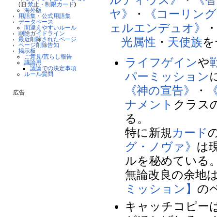
(旧:
禁止・制限カード
)
海外版
ヤ》
・
《コーリング
用語集
・
公式用語集
データベース
ェルエンデュオ》
間違えやすいルール
削除ガイドライン
光属性
・
天使族
を
最近削除されたページ
ページ削除告知
掲示板
ご意見/荒らし報告
ライフゲイン
や
議論用
議論での決定事項
パーミッション
ルール質問
《神の宣告》
・
広告
ナメント
クラス
る。
特に新規
カード
グ・ノヴァ》
は
ルを秘めている
無論改良の余地
ミッション】
の
キャッチコピー