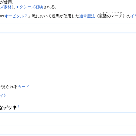
馬が使用。
ズ素材
に
エクシーズ召喚
される。
リボーン・マーチ
vs
オービタル７
」戦において遊馬が使用した
通常魔法
《
復活のマーチ
》の
イ
》
が見られる
カード
イ》
なデッキ
†