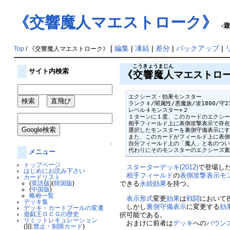
《交響魔人マエストローク》
-
[
編集
|
凍結
|
差分
|
バックアップ
|
Top
/ 《交響魔人マエストローク》
こうきょうまじん
サイト内検索
《
交響魔人
マエストローク/M
エクシーズ・効果モンスター

ランク４/闇属性/悪魔族/攻1800/守23
レベル４モンスター×２

１ターンに１度、このカードのエクシー
相手フィールド上に表側攻撃表示で存在
選択したモンスターを裏側守備表示にす
また、このカードがフィールド上に表側
自分フィールド上の「魔人」と名のつい
↑
代わりにそのモンスターのエクシーズ
メニュー
トップページ
スターターデッキ(2012)
で登場し
はじめにお読み下さい
相手
フィールド
の
表側攻撃表示
モ
カードリスト
(
英語版
)(
韓国版
)
できる
永続効果
を持つ。
(
中国版
)
略称一覧
表示形式
変更
効果
は
戦闘
において
デッキ集
しかし
裏側守備表示
に変更する
効
デッキ・カードプールの変遷
遊戯王ＯＣＧの歴史
択可能である。
リミットレギュレーション
おまけに前者は
デッキ
への
バウン
(旧:
禁止・制限カード
)