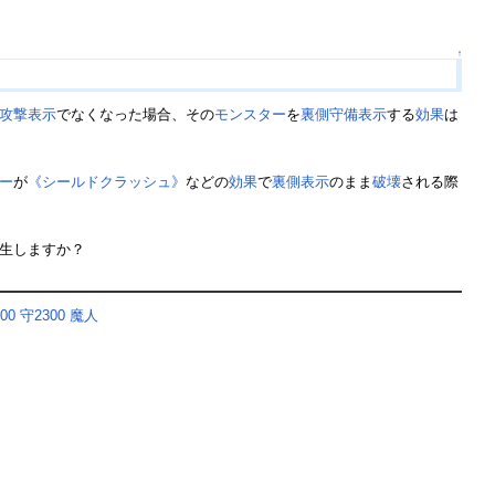
↑
攻撃表示
でなくなった場合、その
モンスター
を
裏側守備表示
する
効果
は
ー
が
《シールドクラッシュ》
などの
効果
で
裏側表示
のまま
破壊
される際
生しますか？
00
守2300
魔人