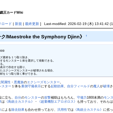
遊戯王カードWiki
リロード
|
新規
|
最終更新
] Last-modified: 2026-02-19 (木) 13:41:42 (
aestroke the Symphony Djinn》
†
00

ズ素材を１つ取り除き、

するモンスター１体を選択して発動できる。

る。

表示で存在する限り、

たエクシーズモンスターが破壊される場合、

素材を１つ取り除く事ができる。
た
闇属性
・
悪魔族
の
エクシーズモンスター
。
ンスター
１体を
裏側守備表示
にする
起動効果
、
自分
フィールド
の
魔人
が
破壊
役に立ち、
自分
の
モンスター
の
攻撃
補助はもちろん、
守備力
1800未満の
モン
果
は
《鳥銃士カステル》
・
《超量機獣エアロボロス》
も持っており、それら
ス
による
除去
効果
も合わせ持っており、
汎用性
では
《鳥銃士カステル》
に劣