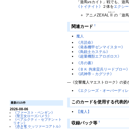
「遊馬vsカイト」戦でも、遊
《トイナイト》
２体を
エクシー
セカンド
アニメZEXAL
II
の「遊馬
関連カード
†
魔人
《月読命》
《発条機甲ゼンマイスター》
《鳥銃士カステル》
《超量機獣エアロボロス》
《月の書》
《ＢＫ 拘束蛮兵リードブロー
《武神帝－カグツチ》
―《交響魔人マエストローク》の姿
《エクシーズ・オーバーディレ
このカードを使用する代表的
最新の15件
2026-08-06
【魔人】
《ファースト・ペンギン》
《聖王女ローズパメラ》
《ベアルクティ－セプテン＝ト
収録パック等
†
リオン》
《赤き竜 ケッツァーコアトル》