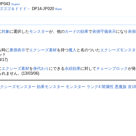
JP043
Super
 ゴゴゴ＆ドドド－
DP14-JP020
Rare
に
対象
に選択した
モンスター
が、他の
カードの効果
で
表側守備表示
になり
表側
る時に
裏側表示
で
エクシーズ素材
を持つ
魔人
と名のついた
エクシーズモンスタ
か？
17)
に
エクシーズ素材
を
身代わり
にできる
永続効果
に対して
チェーンブロック
が発
れません。(13/03/06)
エクシーズモンスター
効果モンスター
モンスター
ランク4
闇属性
悪魔族
攻18