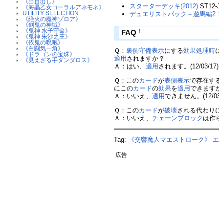
《出目出し》
スターターデッキ(2012)
ST12-
《海晶乙女コーラルアネモネ》
UTILITY SELECTION
デュエリストパック－遊馬編2
《絶火の魔神ゾロア》
《剣鬼の神域》
《鬼神 水子守命》
FAQ
†
《鬼神 朱沙之王》
《依鬼の呪咆》
《白闘気一角》
Ｑ：
裏側守備表示
にする
効果処理時
《ドラゴンの宝珠》
適用
されますか？
《見えざる手ダンダロス》
Ａ：はい、
適用
されます。(12/03/17)
Ｑ：この
カード
が
表側表示
で存在す
にこの
カード
の
効果
を
適用
できます
Ａ：いいえ、
適用
できません。(12/03/
Ｑ：この
カード
が
破壊
される代わり
Ａ：いいえ、
チェーンブロック
は作ら
Tag:
《交響魔人マエストローク》
広告