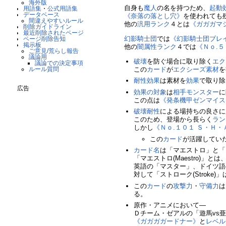
海外版
自身も
魔人
の名を持つため、
起動
用語集
・
公式用語集
データベース
《奈落の落とし穴》
を使われても
間違えやすいルール
他の
汎用
ランク
４とは
《ガガガマ
削除ガイドライン
最近削除されたページ
幻影騎士団
では
《幻影騎士団ブレ
ページ削除告知
掲示板
他の
闇属性
ランク
４では
《Ｎｏ.
ご意見/荒らし報告
議論用
破壊
を防ぐ場合に取り除く
エク
議論での決定事項
この
カード
が
エクシーズ素材
を
ルール質問
耐性
効果
は素材を
効果
で取り除
広告
効果の対象
は
相手
モンスター
に
この点は
《発条機甲ゼンマイス
破壊
耐性
による場持ちの良さに
このため、登場から長らく
ラン
しかし
《Ｎｏ.１０１ Ｓ・Ｈ・
この
カード
が活躍してい
カード名
は「マエストロ」と「
「マエストロ(Maestro)
英語の「マスター」、ドイツ語
対して「ストローク(Strok
この
カード
の
攻撃力
・
守備力
は
る。
原作・アニメにおいて―
Ｄチーム・ゼアルの「遊馬vs
《ガガガガードナー》
と
レベル