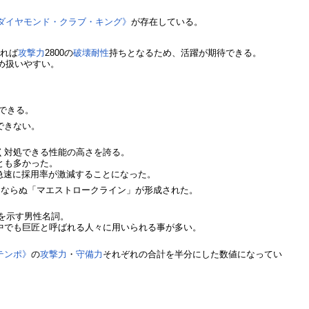
 ダイヤモンド・クラブ・キング》
が存在している。
すれば
攻撃力
2800の
破壊
耐性
持ちとなるため、活躍が期待できる。
め扱いやすい。
できる。
できない。
く対処できる性能の高さを誇る。
とも多かった。
急速に採用率が激減することになった。
ン」ならぬ「マエストロークライン」が形成された。
称を示す男性名詞。
中でも巨匠と呼ばれる人々に用いられる事が多い。
テンポ》
の
攻撃力
・
守備力
それぞれの合計を半分にした数値になってい