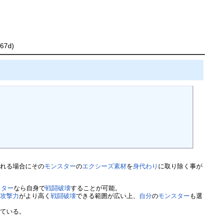
167d)
される場合にその
モンスター
の
エクシーズ素材
を
身代わり
に取り除く事が
スター
なら自身で
戦闘破壊
することが可能。
は
攻撃力
がより高く
戦闘破壊
できる範囲が広い上、
自分
の
モンスター
も選
っている。