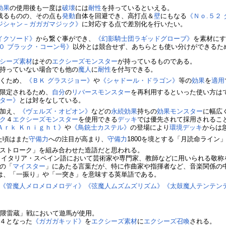
効果
の使用後も一度は
破壊
には
耐性
を持っているといえる。
残るものの、その点も
発動
自体を回避でき、高打点＆
壁
にもなる
《Ｎｏ.５２
ジシャン－ガガガマジック》
に対応する点で差別化を行いたい。
イクソード》
から繋ぐ事ができ、
《幻影騎士団ラギッドグローブ》
を素材に
５０ ブラック・コーン号》
以外とは競合せず、あちらとも使い分けができるた
シーズ素材
はその
エクシーズモンスター
が持っているものである。
持っていない場合でも他の
魔人
に
耐性
を付与できる。
くため、
《ＢＫ グラスジョー》
や
《シャドール・ドラゴン》
等の
効果
を
適用
限定されるため、
自分
の
リバースモンスター
を再利用するといった使い方は
ター》
とは対をなしている。
加え、
《ヴェルズ・オピオン》
などの
永続効果
持ちの
効果モンスター
に幅広
ク
４
エクシーズモンスター
を使用できる
デッキ
では優先されて採用されるこ
Ａｒｋ Ｋｎｉｇｈｔ》
や
《鳥銃士カステル》
の登場により
環境
デッキ
からは
た頃はまた
守備力
への注目が高まり、
守備力
1800を境とする「月読命ライ
ストローク」を組み合わせた造語だと思われる。
」とは、イタリア・スペイン語において芸術家や専門家、教師などに用いられる敬
の「
マイスター
」にあたる言葉だが、特に作曲家や指揮者など、音楽関係の
e)」は、「一振り」や「一突き」を意味する英単語である。
《管魔人メロメロメロディ》
《弦魔人ムズムズリズム》
《太鼓魔人テンテン
亜隈雷蔵」戦において遊馬が使用。
４となった
《ガガガキッド》
を
エクシーズ素材
に
エクシーズ召喚
される。